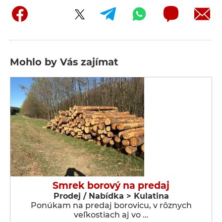
Mohlo by Vás zajímat
Smrek borový na predaj
Prodej / Nabídka > Kulatina
Ponúkam na predaj borovicu, v rôznych
veľkostiach aj vo …