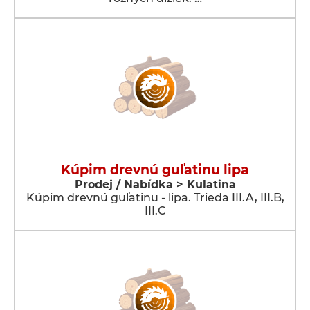
Kúpim drevnú guľatinu lipa
Prodej / Nabídka > Kulatina
Kúpim drevnú guľatinu - lipa. Trieda III.A, III.B,
III.C