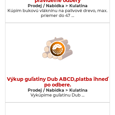
pravidelné odbery
Prodej / Nabídka > Kulatina
Kúpim bukovú vlákninu na palivové drevo, max.
priemer do 47 …
Výkup guľatiny Dub ABCD,platba ihneď
po odbere.
Prodej / Nabídka > Kulatina
Vykúpime guľatinu Dub …