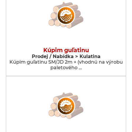
Kúpim guľatinu
Prodej / Nabídka > Kulatina
Kúpim guľatinu SM/JD 2m + (vhodnú na výrobu
paletového …