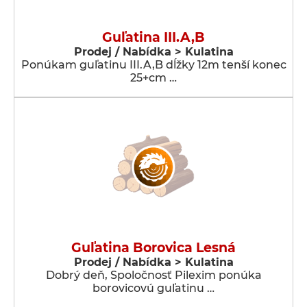
Guľatina III.A,B
Prodej / Nabídka > Kulatina
Ponúkam guľatinu III.A,B dĺžky 12m tenší konec
25+cm …
Guľatina Borovica Lesná
Prodej / Nabídka > Kulatina
Dobrý deň, Spoločnosť Pilexim ponúka
borovicovú guľatinu …