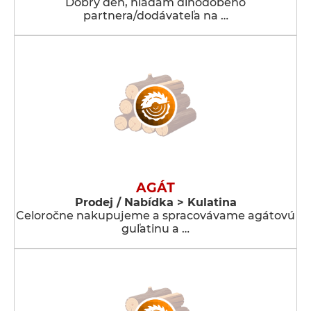
Dobrý deň, hľadám dlhodobého
partnera/dodávateľa na …
AGÁT
Prodej / Nabídka > Kulatina
Celoročne nakupujeme a spracovávame agátovú
guľatinu a …