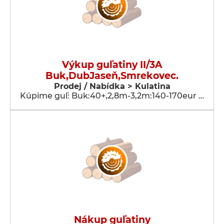
Výkup guľatiny II/3A
Buk,DubJaseň,Smrekovec.
Prodej / Nabídka > Kulatina
Kúpime guľ: Buk:40+,2,8m-3,2m:140-170eur …
Nákup guľatiny