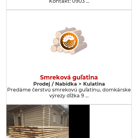
Kontakt: 0903 …
Smreková guľatina
Prodej / Nabídka > Kulatina
Predáme čerstvú smrekovú guľatinu, domkárske
výrezy dĺžka 9 …