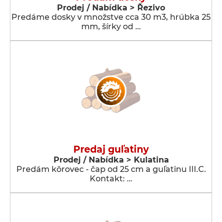
Prodej / Nabídka > Řezivo
Predáme dosky v množstve cca 30 m3, hrúbka 25
mm, šírky od …
Predaj guľatiny
Prodej / Nabídka > Kulatina
Predám kôrovec - čap od 25 cm a guľatinu III.C.
Kontakt: …