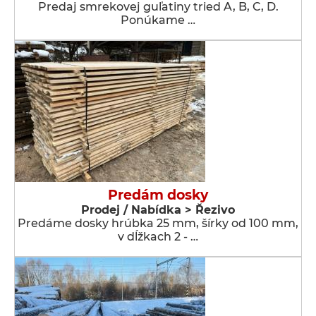
Predaj smrekovej guľatiny tried A, B, C, D.
Ponúkame …
Predám dosky
Prodej / Nabídka > Řezivo
Predáme dosky hrúbka 25 mm, šírky od 100 mm,
v dĺžkach 2 - …