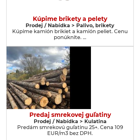
Kúpime brikety a pelety
Prodej / Nabídka > Palivo, brikety
Kúpime kamión brikiet a kamión peliet. Cenu
ponúknite. …
Predaj smrekovej guľatiny
Prodej / Nabídka > Kulatina
Predám smrekovú guľatinu 25+. Cena 109
EUR/m3 bez DPH.