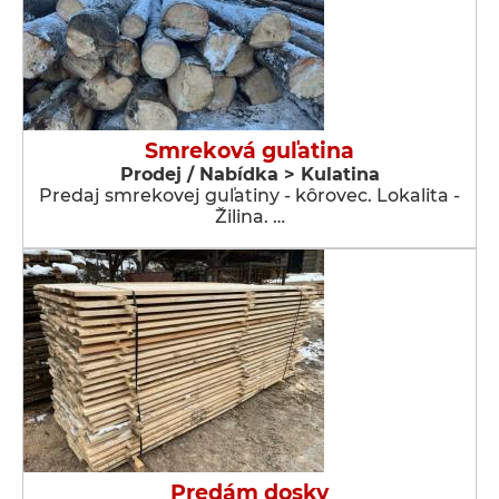
Smreková guľatina
Prodej / Nabídka > Kulatina
Predaj smrekovej guľatiny - kôrovec. Lokalita -
Žilina. …
Predám dosky