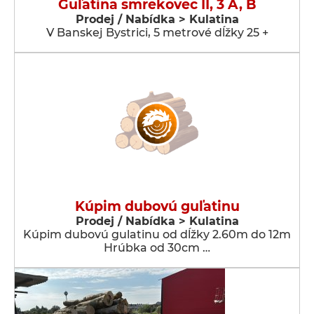
Guľatina smrekovec II, 3 A, B
Prodej / Nabídka > Kulatina
V Banskej Bystrici, 5 metrové dĺžky 25 +
Kúpim dubovú guľatinu
Prodej / Nabídka > Kulatina
Kúpim dubovú gulatinu od dĺžky 2.60m do 12m
Hrúbka od 30cm …