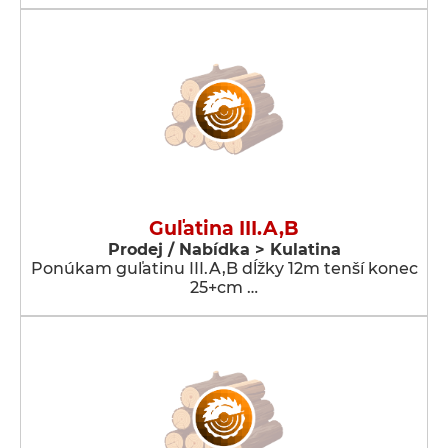
Guľatina III.A,B
Prodej / Nabídka > Kulatina
Ponúkam guľatinu III.A,B dĺžky 12m tenší konec
25+cm …