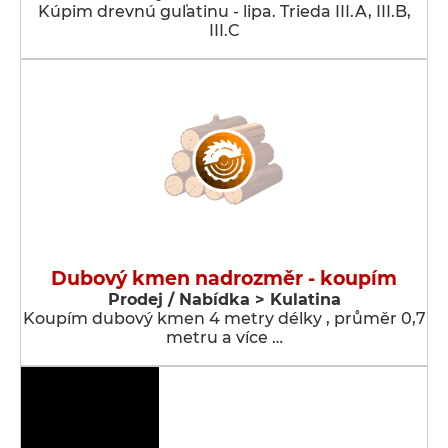
Kúpim drevnú guľatinu - lipa. Trieda III.A, III.B,
III.C
Dubový kmen nadrozměr - koupím
Prodej / Nabídka > Kulatina
Koupím dubový kmen 4 metry délky , průměr 0,7
metru a více …