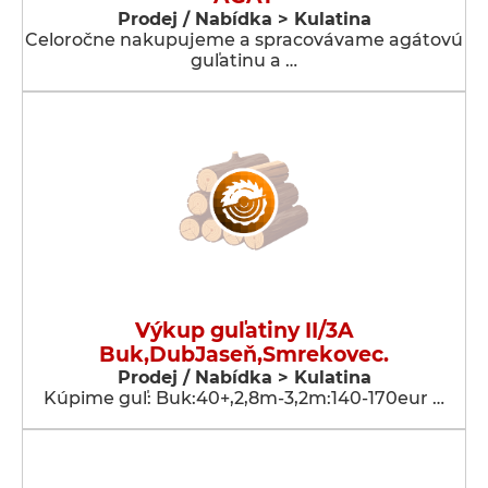
Prodej / Nabídka > Kulatina
Celoročne nakupujeme a spracovávame agátovú
guľatinu a …
Výkup guľatiny II/3A
Buk,DubJaseň,Smrekovec.
Prodej / Nabídka > Kulatina
Kúpime guľ: Buk:40+,2,8m-3,2m:140-170eur …