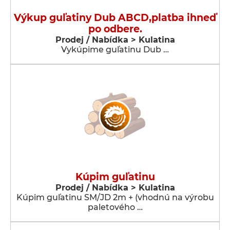
Výkup guľatiny Dub ABCD,platba ihneď
po odbere.
Prodej / Nabídka > Kulatina
Vykúpime guľatinu Dub …
Kúpim guľatinu
Prodej / Nabídka > Kulatina
Kúpim guľatinu SM/JD 2m + (vhodnú na výrobu
paletového …