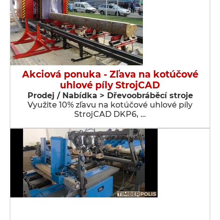
Akciová ponuka - Zľava na kotúčové
uhlové píly StrojCAD
Prodej / Nabídka > Dřevoobráběcí stroje
Využite 10% zľavu na kotúčové uhlové píly
StrojCAD DKP6, …