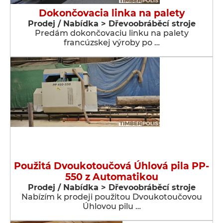
Dokončovacia linka na palety
Prodej / Nabídka > Dřevoobráběcí stroje
Predám dokončovaciu linku na palety
francúzskej výroby po …
Použitá Dvoukotoučová Úhlová pila PP-
550 z Automatikou
Prodej / Nabídka > Dřevoobráběcí stroje
Nabízím k prodeji použitou Dvoukotoučovou
Úhlovou pilu …