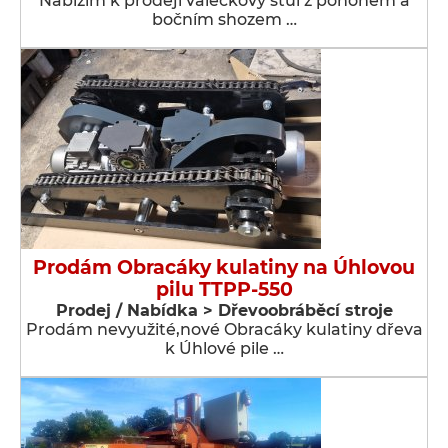
Nabízím k prodeji válečkový stůl z pohonem a
bočním shozem …
Prodám Obracáky kulatiny na Úhlovou
pilu TTPP-550
Prodej / Nabídka > Dřevoobráběcí stroje
Prodám nevyužité,nové Obracáky kulatiny dřeva
k Úhlové pile …