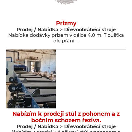
Prizmy
Prodej / Nabídka > Dřevoobráběcí stroje
Nabídka dodávky prizem v délce 4,0 m. Tloušťka
dle přání …
Nabízím k prodeji stůl z pohonem a z
bočním schozem řeziva.
Prodej / Nabídka > Dřevoobráběcí stroje