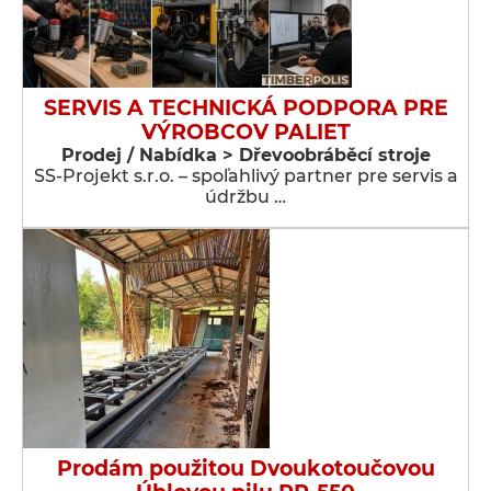
SERVIS A TECHNICKÁ PODPORA PRE
VÝROBCOV PALIET
Prodej / Nabídka > Dřevoobráběcí stroje
SS-Projekt s.r.o. – spoľahlivý partner pre servis a
údržbu …
Prodám použitou Dvoukotoučovou