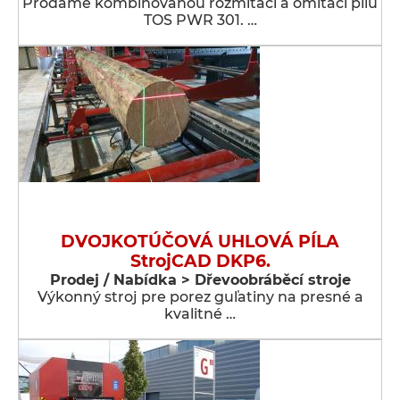
Prodáme kombinovanou rozmítací a omítací pilu
TOS PWR 301. …
DVOJKOTÚČOVÁ UHLOVÁ PÍLA
StrojCAD DKP6.
Prodej / Nabídka > Dřevoobráběcí stroje
Výkonný stroj pre porez guľatiny na presné a
kvalitné …