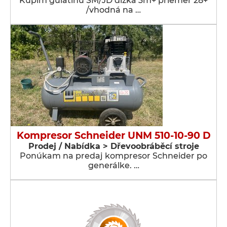
Kúpim guľatinu SM/JD dlžka 3m+ priemer 28+
/vhodná na …
Kompresor Schneider UNM 510-10-90 D
Prodej / Nabídka > Dřevoobráběcí stroje
Ponúkam na predaj kompresor Schneider po
generálke. …