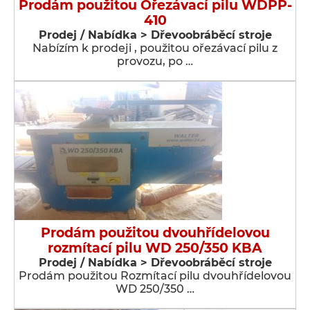
Prodám použitou Ořezávací pilu WDPP-
410
Prodej / Nabídka > Dřevoobráběcí stroje
Nabízím k prodeji , použitou ořezávací pilu z
provozu, po …
Prodám použitou dvouhřídelovou
rozmítací pilu WD 250/350 KBA
Prodej / Nabídka > Dřevoobráběcí stroje
Prodám použitou Rozmítací pilu dvouhřídelovou
WD 250/350 …