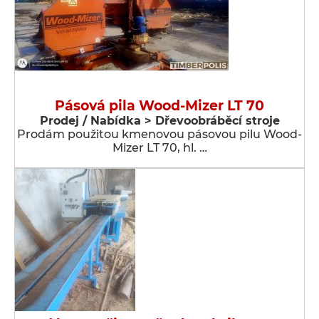
Pásová pila Wood-Mizer LT 70
Prodej / Nabídka > Dřevoobráběcí stroje
Prodám použitou kmenovou pásovou pilu Wood-
Mizer LT 70, hl. …