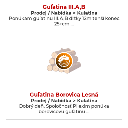
Guľatina III.A,B
Prodej / Nabídka > Kulatina
Ponúkam guľatinu III.A,B dĺžky 12m tenší konec
25+cm …
Guľatina Borovica Lesná
Prodej / Nabídka > Kulatina
Dobrý deň, Spoločnosť Pilexim ponúka
borovicovú guľatinu …