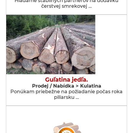
Hľadáme stabilných partnerov na dodávku
čerstvej smrekovej …
Guľatina jedľa.
Prodej / Nabídka > Kulatina
Ponúkam priebežne na požiadanie počas roka
piliarsku …