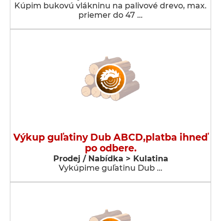
Kúpim bukovú vlákninu na palivové drevo, max.
priemer do 47 …
Výkup guľatiny Dub ABCD,platba ihneď
po odbere.
Prodej / Nabídka > Kulatina
Vykúpime guľatinu Dub …