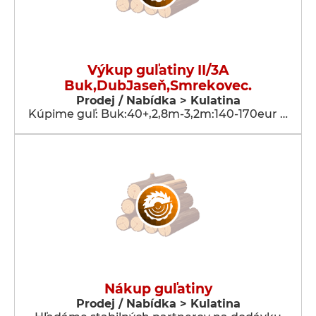
Výkup guľatiny II/3A
Buk,DubJaseň,Smrekovec.
Prodej / Nabídka > Kulatina
Kúpime guľ: Buk:40+,2,8m-3,2m:140-170eur …
Nákup guľatiny
Prodej / Nabídka > Kulatina