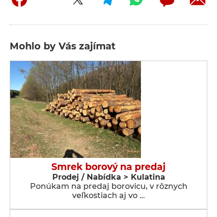
Mohlo by Vás zajímat
Smrek borový na predaj
Prodej / Nabídka > Kulatina
Ponúkam na predaj borovicu, v rôznych
veľkostiach aj vo …