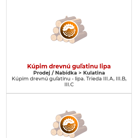
Kúpim drevnú guľatinu lipa
Prodej / Nabídka > Kulatina
Kúpim drevnú guľatinu - lipa. Trieda III.A, III.B,
III.C