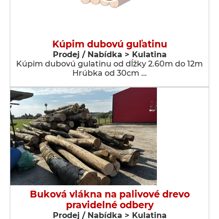
Kúpim dubovú guľatinu
Prodej / Nabídka > Kulatina
Kúpim dubovú gulatinu od dĺžky 2.60m do 12m
Hrúbka od 30cm …
Buková vlákna na palivové drevo
pravidelné odbery
Prodej / Nabídka > Kulatina