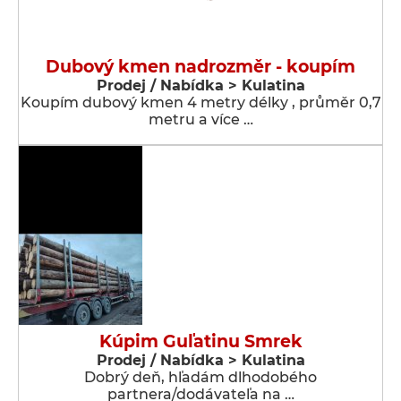
Dubový kmen nadrozměr - koupím
Prodej / Nabídka > Kulatina
Koupím dubový kmen 4 metry délky , průměr 0,7
metru a více …
Kúpim Guľatinu Smrek
Prodej / Nabídka > Kulatina
Dobrý deň, hľadám dlhodobého
partnera/dodávateľa na …