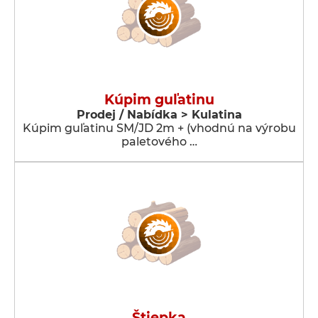
Kúpim guľatinu
Prodej / Nabídka > Kulatina
Kúpim guľatinu SM/JD 2m + (vhodnú na výrobu
paletového …
Štiepka