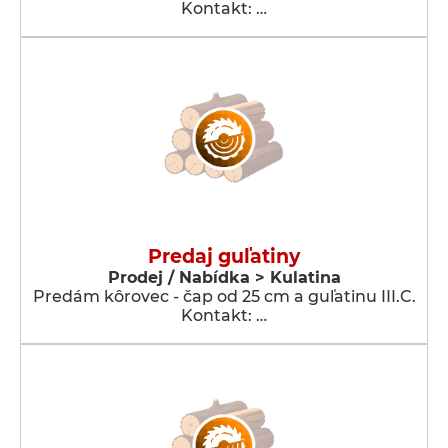
Kontakt: …
Predaj guľatiny
Prodej / Nabídka > Kulatina
Predám kôrovec - čap od 25 cm a guľatinu III.C.
Kontakt: …