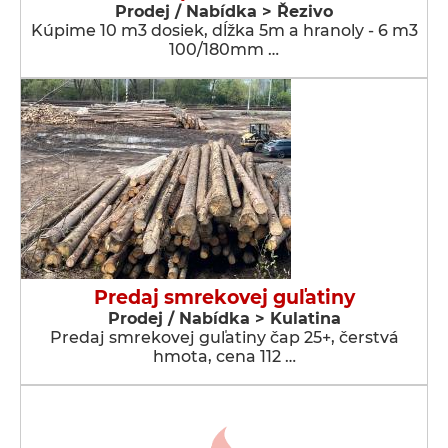
Prodej / Nabídka > Řezivo
Kúpime 10 m3 dosiek, dĺžka 5m a hranoly - 6 m3
100/180mm …
Predaj smrekovej guľatiny
Prodej / Nabídka > Kulatina
Predaj smrekovej guľatiny čap 25+, čerstvá
hmota, cena 112 …