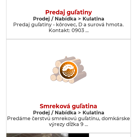
Predaj guľatiny
Prodej / Nabídka > Kulatina
Predaj guľatiny - kôrovec, D a surová hmota.
Kontakt: 0903 …
Smreková guľatina
Prodej / Nabídka > Kulatina
Predáme čerstvú smrekovú guľatinu, domkárske
výrezy dĺžka 9 …