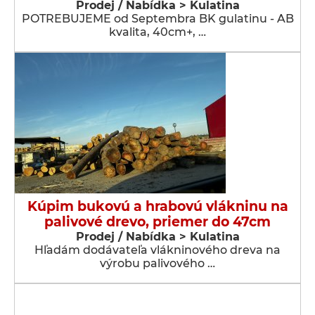
Prodej / Nabídka > Kulatina
POTREBUJEME od Septembra BK gulatinu - AB
kvalita, 40cm+, …
Kúpim bukovú a hrabovú vlákninu na
palivové drevo, priemer do 47cm
Prodej / Nabídka > Kulatina
Hľadám dodávateľa vlákninového dreva na
výrobu palivového …