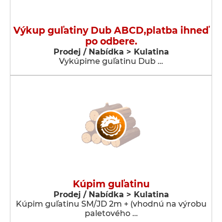
Výkup guľatiny Dub ABCD,platba ihneď
po odbere.
Prodej / Nabídka > Kulatina
Vykúpime guľatinu Dub …
Kúpim guľatinu
Prodej / Nabídka > Kulatina
Kúpim guľatinu SM/JD 2m + (vhodnú na výrobu
paletového …