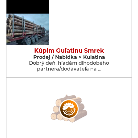
Kúpim Guľatinu Smrek
Prodej / Nabídka > Kulatina
Dobrý deň, hľadám dlhodobého
partnera/dodávateľa na …