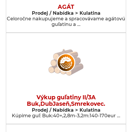
AGÁT
Prodej / Nabídka > Kulatina
Celoročne nakupujeme a spracovávame agátovú
guľatinu a …
Výkup guľatiny II/3A
Buk,DubJaseň,Smrekovec.
Prodej / Nabídka > Kulatina
Kúpime guľ: Buk:40+,2,8m-3,2m:140-170eur …