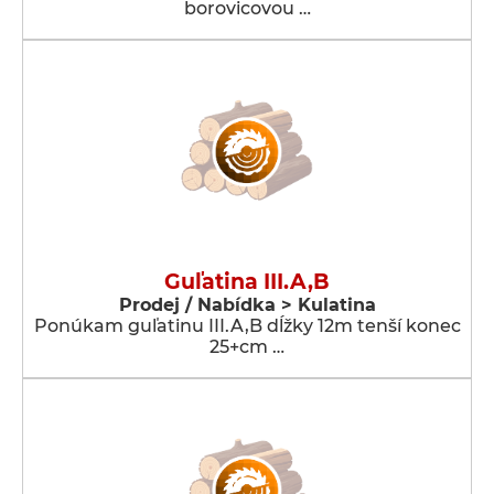
borovicovou …
Guľatina III.A,B
Prodej / Nabídka > Kulatina
Ponúkam guľatinu III.A,B dĺžky 12m tenší konec
25+cm …