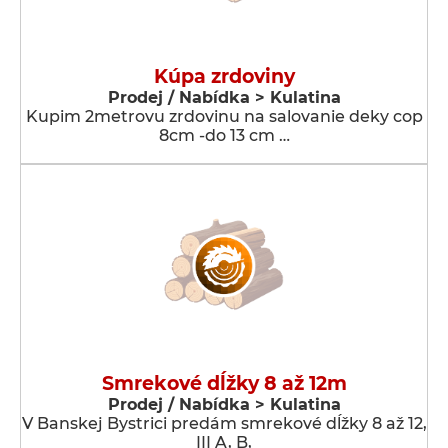
Kúpa zrdoviny
Prodej / Nabídka > Kulatina
Kupim 2metrovu zrdovinu na salovanie deky cop
8cm -do 13 cm …
Smrekové dĺžky 8 až 12m
Prodej / Nabídka > Kulatina
V Banskej Bystrici predám smrekové dĺžky 8 až 12,
III A, B,