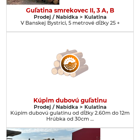
Guľatina smrekovec II, 3 A, B
Prodej / Nabídka > Kulatina
V Banskej Bystrici, 5 metrové dĺžky 25 +
Kúpim dubovú guľatinu
Prodej / Nabídka > Kulatina
Kúpim dubovú gulatinu od dĺžky 2.60m do 12m
Hrúbka od 30cm …