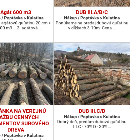
Agát 600 m3
DUB III.A/B/C
 / Poptávka > Kulatina
Nákup / Poptávka > Kulatina
 agátovú guľatinu 20 cm +
Ponúkame na predaj dubovú guľatinu
00 m3... 2. agátová …
v dĺžkach 3-10m. Cena …
ÁNKA NA VEREJNÚ
DUB III.C/D
AŽBU CENNÝCH
Nákup / Poptávka > Kulatina
Dobrý deň, predám dubovú guľatinu
MENTOV SUROVÉHO
III.C - 70% D - 30% …
DREVA
 / Poptávka > Kulatina