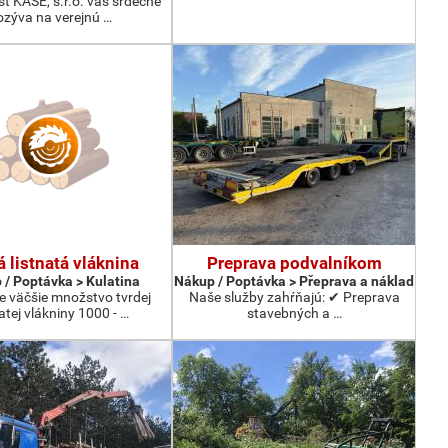
ť KASE, s.r.o. vás srdečne
ozýva na verejnú …
 listnatá vláknina
Preprava podvalníkom
 / Poptávka > Kulatina
Nákup / Poptávka > Přeprava a náklad
 väčšie množstvo tvrdej
Naše služby zahŕňajú: ✔ Preprava
natej vlákniny 1000 - …
stavebných a …