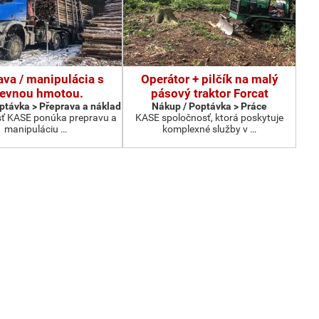
ava / manipulácia s
Operátor + pilčík na malý
revnou hmotou.
pásový traktor Forcat
ptávka > Přeprava a náklad
Nákup / Poptávka > Práce
ť KASE ponúka prepravu a
KASE spoločnosť, ktorá poskytuje
manipuláciu …
komplexné služby v …