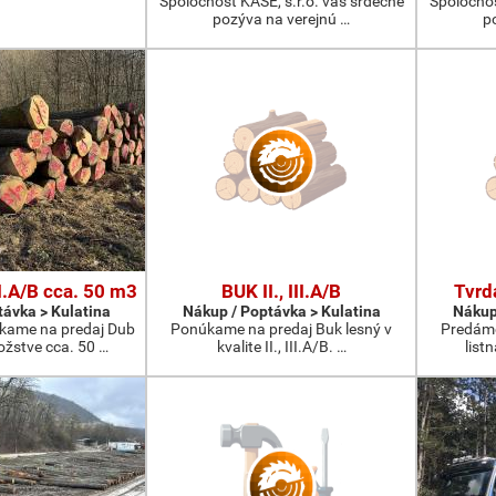
Spoločnosť KASE, s.r.o. vás srdečne
Spoločnos
pozýva na verejnú …
p
I.A/B cca. 50 m3
BUK II., III.A/B
Tvrdá
távka > Kulatina
Nákup / Poptávka > Kulatina
Nákup
kame na predaj Dub
Ponúkame na predaj Buk lesný v
Predáme
ožstve cca. 50 …
kvalite II., III.A/B. …
list