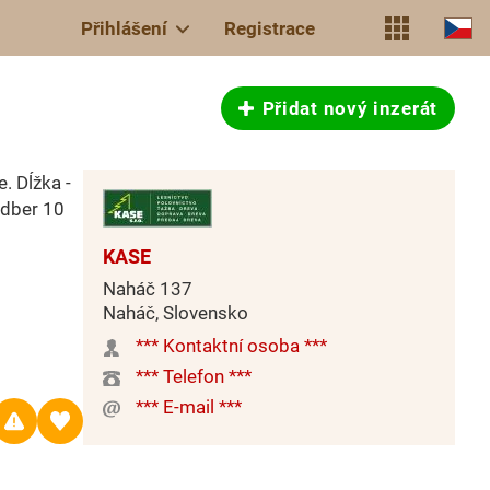
Přihlášení
Registrace
Přidat nový inzerát
e. Dĺžka -
odber 10
KASE
Naháč 137
Naháč, Slovensko
*** Kontaktní osoba ***
*** Telefon ***
*** E-mail ***