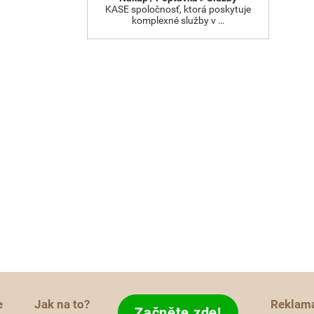
KASE spoločnosť, ktorá poskytuje
komplexné služby v …
e
Jak na to?
Reklam
Začněte zde!