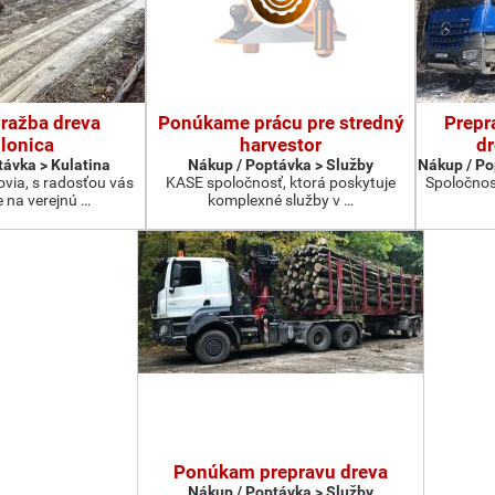
dražba dreva
Ponúkame prácu pre stredný
Prepr
lonica
harvestor
d
távka > Kulatina
Nákup / Poptávka > Služby
Nákup / Po
via, s radosťou vás
KASE spoločnosť, ktorá poskytuje
Spoločnos
na verejnú …
komplexné služby v …
Ponúkam prepravu dreva
Nákup / Poptávka > Služby