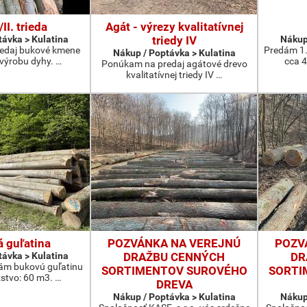
II. trieda
Agát - výrezy kvalitatívnej
távka > Kulatina
triedy IV
Nákup
edaj bukové kmene
Predám 1.
Nákup / Poptávka > Kulatina
výrobu dyhy. …
cca 4
Ponúkam na predaj agátové drevo
kvalitatívnej triedy IV …
 guľatina
POZVÁNKA NA VEREJNÚ
POZV
távka > Kulatina
DRAŽBU CENNÝCH
DR
ám bukovú guľatinu
SORTIMENTOV SUROVÉHO
SORTI
tvo: 60 m3. …
DREVA
Nákup / Poptávka > Kulatina
Nákup