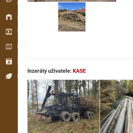
Evidence dřeva v terénu
Skladové hospodářství
Video showroom
Katalogy / Brožury
Slovník
Inzeráty uživatele:
KASE
Dřeviny