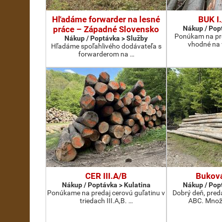
Hľadáme forwarder na lesné
BUK I./
práce – Západné Slovensko
Nákup / Pop
Ponúkam na pr
Nákup / Poptávka > Služby
vhodné na 
Hľadáme spoľahlivého dodávateľa s
forwarderom na …
CER III.A/B
Buková
Nákup / Poptávka > Kulatina
Nákup / Pop
Ponúkame na predaj cerovú guľatinu v
Dobrý deň, pred
triedach III.A,B. …
ABC. Množs