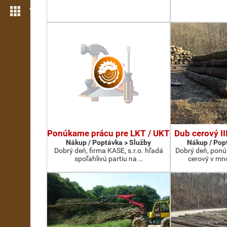
Více možností
Ponúkame prácu pre LKT / UKT
Dub cerový II
Nákup / Poptávka > Služby
Nákup / Pop
Dobrý deň, firma KASE, s.r.o. hľadá
Dobrý deň, ponú
spoľahlivú partiu na …
cerový v mn