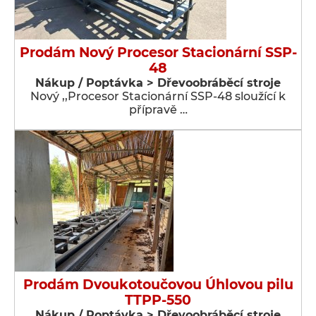
Prodám Nový Procesor Stacionární SSP-
48
Nákup / Poptávka > Dřevoobráběcí stroje
Nový ,,Procesor Stacionární SSP-48 sloužící k
přípravě …
Prodám Dvoukotoučovou Úhlovou pilu
TTPP-550
Nákup / Poptávka > Dřevoobráběcí stroje