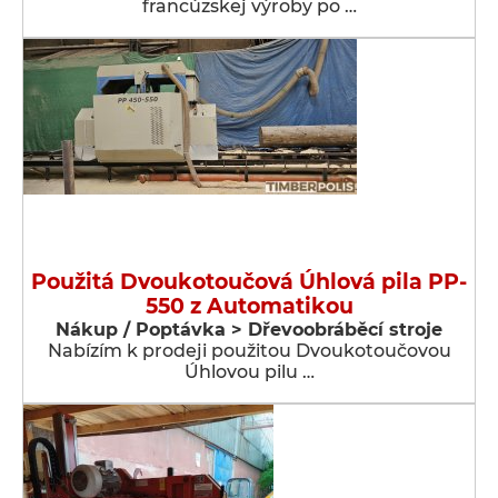
francúzskej výroby po …
Použitá Dvoukotoučová Úhlová pila PP-
550 z Automatikou
Nákup / Poptávka > Dřevoobráběcí stroje
Nabízím k prodeji použitou Dvoukotoučovou
Úhlovou pilu …