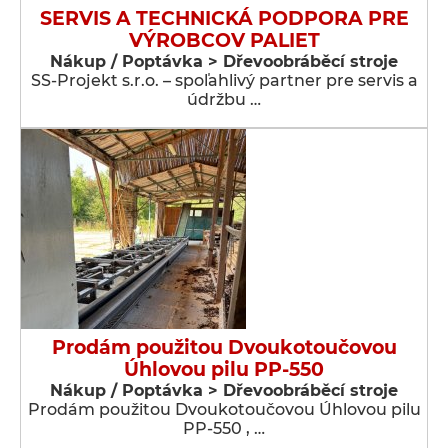
SERVIS A TECHNICKÁ PODPORA PRE
VÝROBCOV PALIET
Nákup / Poptávka > Dřevoobráběcí stroje
SS-Projekt s.r.o. – spoľahlivý partner pre servis a
údržbu …
Prodám použitou Dvoukotoučovou
Úhlovou pilu PP-550
Nákup / Poptávka > Dřevoobráběcí stroje
Prodám použitou Dvoukotoučovou Úhlovou pilu
PP-550 , …