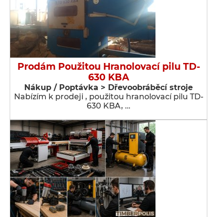
Prodám Použitou Hranolovací pilu TD-
630 KBA
Nákup / Poptávka > Dřevoobráběcí stroje
Nabízím k prodeji , použitou hranolovací pilu TD-
630 KBA, …