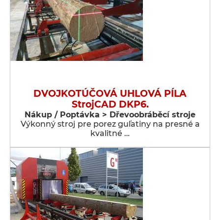
DVOJKOTÚČOVÁ UHLOVÁ PÍLA
StrojCAD DKP6.
Nákup / Poptávka > Dřevoobráběcí stroje
Výkonný stroj pre porez guľatiny na presné a
kvalitné …