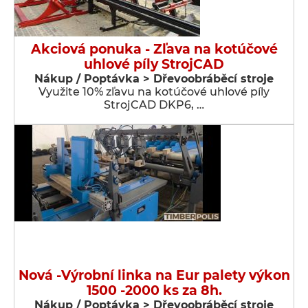
Akciová ponuka - Zľava na kotúčové
uhlové píly StrojCAD
Nákup / Poptávka > Dřevoobráběcí stroje
Využite 10% zľavu na kotúčové uhlové píly
StrojCAD DKP6, …
Nová -Výrobní linka na Eur palety výkon
1500 -2000 ks za 8h.
Nákup / Poptávka > Dřevoobráběcí stroje