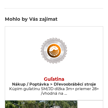
Mohlo by Vás zajímat
Guľatina
Nákup / Poptávka > Dřevoobráběcí stroje
Kúpim guľatinu SM/JD dlžka 3m+ priemer 28+
/vhodná na …