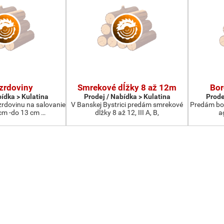
zrdoviny
Smrekové dĺžky 8 až 12m
Bor
bídka > Kulatina
Prodej / Nabídka > Kulatina
Prode
rdovinu na salovanie
V Banskej Bystrici predám smrekové
Predám bor
cm -do 13 cm …
dĺžky 8 až 12, III A, B,
a