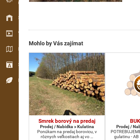
Evidence dřeva v terénu
Skladové hospodářství
Video showroom
Mohlo by Vás zajímat
Katalogy / Brožury
Slovník
Dřeviny
Smrek borový na predaj
BUK
Prodej / Nabídka > Kulatina
Prodej / Na
Ponúkam na predaj borovicu, v
POTREBUJEME 
rôznych veľkostiach aj vo …
gulatinu - AB