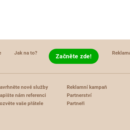
e
Jak na to?
Reklam
Začněte zde!
avrhněte nové služby
Reklamní kampaň
apište nám referenci
Partnerství
ozvěte vaše přátele
Partneři