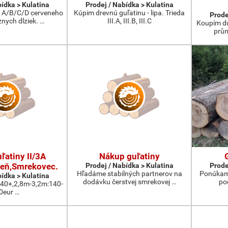
bídka > Kulatina
Prodej / Nabídka > Kulatina
 A/B/C/D cerveneho
Kúpim drevnú guľatinu - lipa. Trieda
Prode
nych dlziek. …
III.A, III.B, III.C
Koupím du
prům
ľatiny II/3A
Nákup guľatiny
eň,Smrekovec.
Prodej / Nabídka > Kulatina
Prode
Hľadáme stabilných partnerov na
Ponúkam 
bídka > Kulatina
dodávku čerstvej smrekovej …
po
:40+,2,8m-3,2m:140-
0eur …