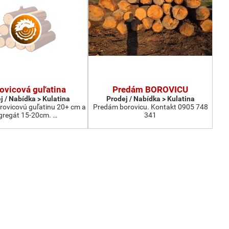
ovicová guľatina
Predám BOROVICU
j / Nabídka > Kulatina
Prodej / Nabídka > Kulatina
ovicovú guľatinu 20+ cm a
Predám borovicu. Kontakt 0905 748
gregát 15-20cm. …
341