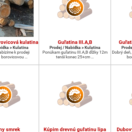
ovicová kulatina
Guľatina III.A,B
Guľat
bídka > Kulatina
Prodej / Nabídka > Kulatina
Prode
abízíme k prodeji
Ponúkam guľatinu III.A,B dĺžky 12m
Dobrý deň,
 borovicovou …
tenší konec 25+cm …
bo
ny smrek
Kúpim drevnú guľatinu lipa
Dubov