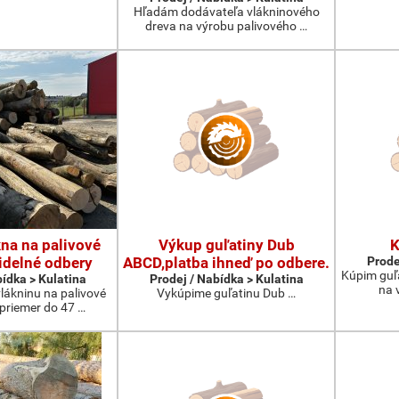
Hľadám dodávateľa vlákninového
dreva na výrobu palivového …
na na palivové
Výkup guľatiny Dub
K
idelné odbery
ABCD,platba ihneď po odbere.
Prode
Kúpim guľ
bídka > Kulatina
Prodej / Nabídka > Kulatina
na 
lákninu na palivové
Vykúpime guľatinu Dub …
 priemer do 47 …