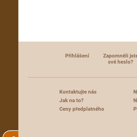
Přihlášení
Zapomněli jst
své heslo?
Kontaktujte nás
N
Jak na to?
N
Ceny předplatného
P