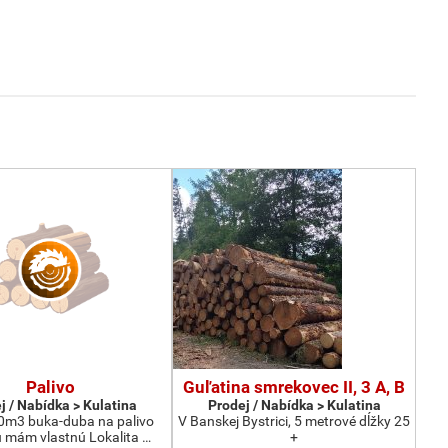
Palivo
Guľatina smrekovec II, 3 A, B
j / Nabídka > Kulatina
Prodej / Nabídka > Kulatina
0m3 buka-duba na palivo
V Banskej Bystrici, 5 metrové dĺžky 25
 mám vlastnú Lokalita …
+