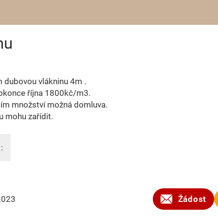
nu
 dubovou vlákninu 4m .
okonce října 1800kč/m3.
tším množství možná domluva.
 mohu zařídit.
:
2023
Žádost