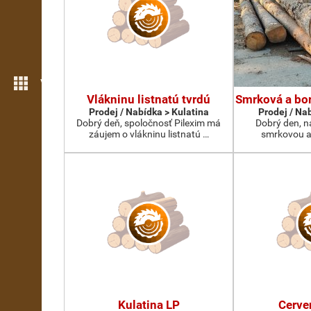
Více možností
Vlákninu listnatú tvrdú
Smrková a bor
Prodej / Nabídka > Kulatina
Prodej / Na
Dobrý deň, spoločnosť Pilexim má
Dobrý den, n
záujem o vlákninu listnatú …
smrkovou a
Kulatina LP
Cerve