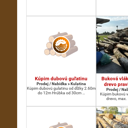
Kúpim dubovú guľatinu
Buková vlák
Prodej / Nabídka > Kulatina
drevo prav
Kúpim dubovú gulatinu od dĺžky 2.60m
Prodej / Na
do 12m Hrúbka od 30cm …
Kúpim bukovú v
drevo, max.