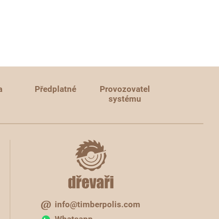
a
Předplatné
Provozovatel
systému
info@timberpolis.com
Whatsapp