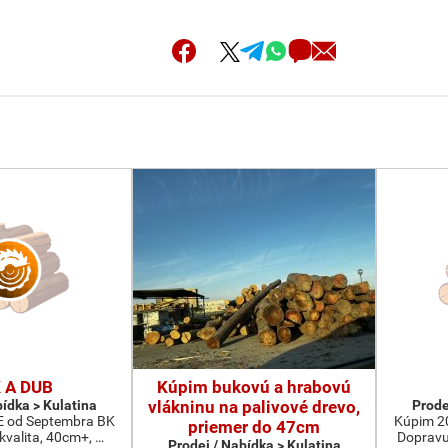
 A DUB
Kúpim bukovú a hrabovú
bídka > Kulatina
vlákninu na palivové drevo,
Prode
od Septembra BK
Kúpim 2
priemer do 47cm
 kvalita, 40cm+, …
Dopravu
Prodej / Nabídka > Kulatina