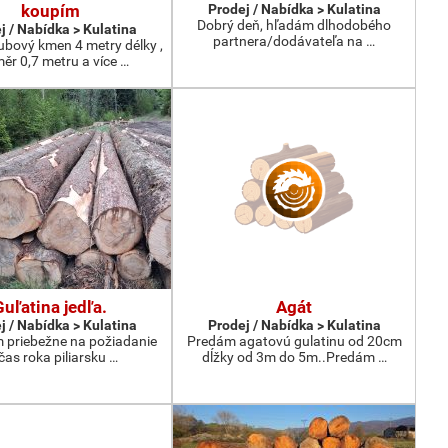
koupím
Prodej / Nabídka > Kulatina
Dobrý deň, hľadám dlhodobého
j / Nabídka > Kulatina
partnera/dodávateľa na …
bový kmen 4 metry délky ,
ěr 0,7 metru a více …
Guľatina jedľa.
Agát
j / Nabídka > Kulatina
Prodej / Nabídka > Kulatina
priebežne na požiadanie
Predám agatovú gulatinu od 20cm
čas roka piliarsku …
dĺžky od 3m do 5m..Predám …