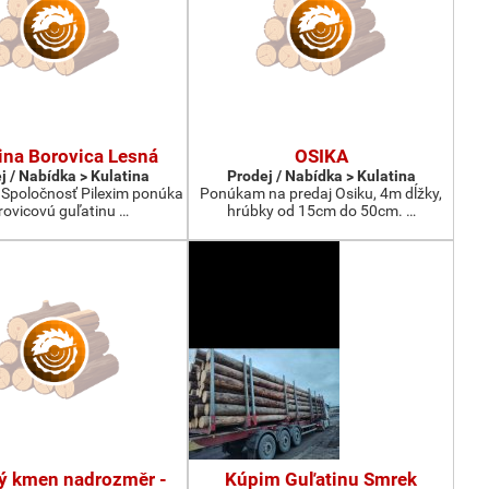
ina Borovica Lesná
OSIKA
j / Nabídka > Kulatina
Prodej / Nabídka > Kulatina
 Spoločnosť Pilexim ponúka
Ponúkam na predaj Osiku, 4m dĺžky,
rovicovú guľatinu …
hrúbky od 15cm do 50cm. …
ý kmen nadrozměr -
Kúpim Guľatinu Smrek