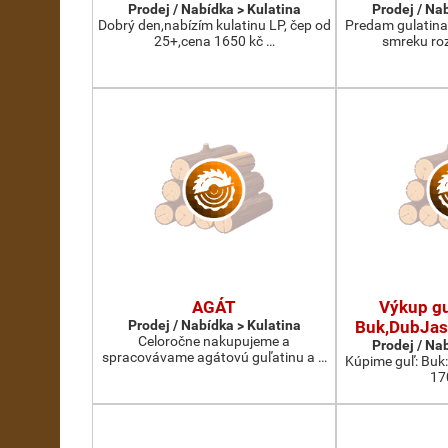
Prodej / Nabídka > Kulatina
Prodej / Na
Dobrý den,nabízím kulatinu LP, čep od
Predam gulatina
25+,cena 1650 kč …
smreku roz
AGÁT
Výkup gu
Prodej / Nabídka > Kulatina
Buk,DubJas
Celoročne nakupujeme a
Prodej / Na
spracovávame agátovú guľatinu a …
Kúpime guľ: Buk
17