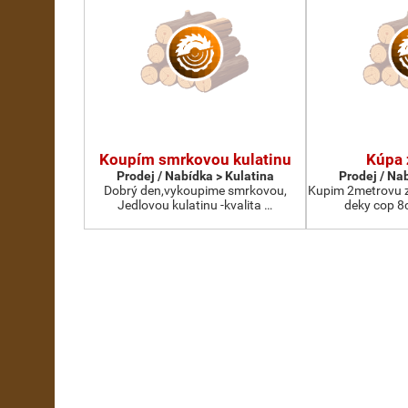
Koupím smrkovou kulatinu
Kúpa 
Prodej / Nabídka > Kulatina
Prodej / Na
Dobrý den,vykoupime smrkovou,
Kupim 2metrovu z
Jedlovou kulatinu -kvalita …
deky cop 8