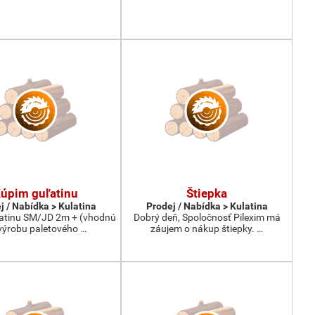
úpim guľatinu
Štiepka
j / Nabídka > Kulatina
Prodej / Nabídka > Kulatina
atinu SM/JD 2m + (vhodnú
Dobrý deň, Spoločnosť Pilexim má
výrobu paletového …
záujem o nákup štiepky. …