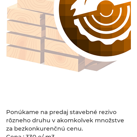
Ponúkame na predaj stavebné rezivo
rôzneho druhu v akomkolvek množstve
za bezkonkurenčnú cenu.
Cena : 330 e/ m3