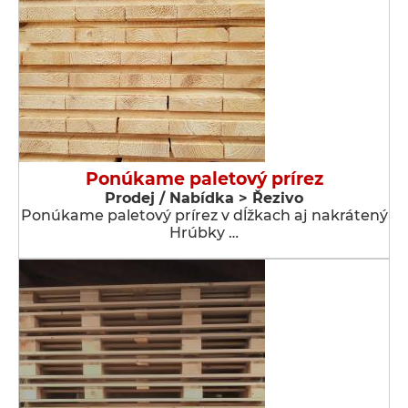
Ponúkame paletový prírez
Prodej / Nabídka > Řezivo
Ponúkame paletový prírez v dĺžkach aj nakrátený
Hrúbky …