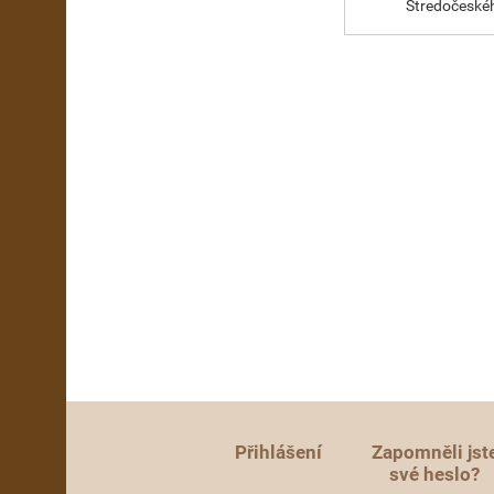
Stredočeskéh
Přihlášení
Zapomněli jst
své heslo?