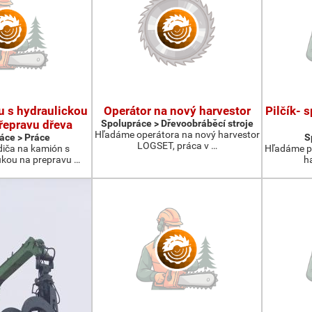
u s hydraulickou
Operátor na nový harvestor
Pilčík- 
řepravu dřeva
Spolupráce > Dřevoobráběcí stroje
Hľadáme operátora na nový harvestor
áce > Práce
S
LOGSET, práca v …
iča na kamión s
Hľadáme pi
ukou na prepravu …
h