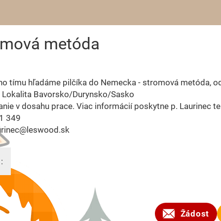
romová metóda
ho tímu hľadáme pilčíka do Nemecka - stromová metóda, 
 Lokalita Bavorsko/Durynsko/Sasko
nie v dosahu prace. Viac informácií poskytne p. Laurinec te
1 349
aurinec@leswood.sk
:
2023
Žádost