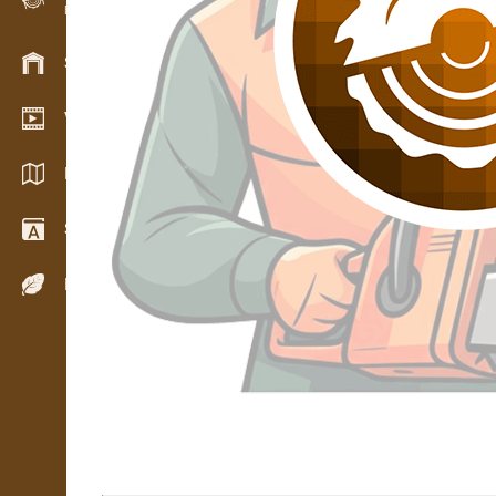
Evidence dřeva v terénu
Skladové hospodářství
Video showroom
Katalogy / Brožury
Slovník
Dřeviny