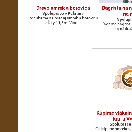
Drevo smrek a borovica
Bagrista na 
Spolupráce > Kulatina
na 
Ponúkame na predaj smrek a borovicu
Spolupr
dĺžky 11,8m. Viac …
Hľadáme bagristu
na nádraž
Kúpime vláknin
kraj a V
Spolupráce 
Odkúpime smrekovú 