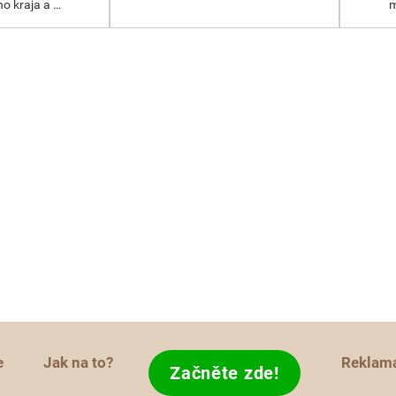
o kraja a …
m
e
Jak na to?
Reklam
Začněte zde!