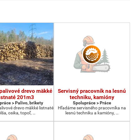
 palivové drevo mäkké
Servisný pracovník na lesnú
istnaté 201m3
techniku, kamióny
ráce > Palivo, brikety
Spolupráce > Práce
livové drevo mäkké listnaté
Hľadáme servisného pracovníka na
elša, osika, topoľ, …
lesnú techniku a kamióny, …