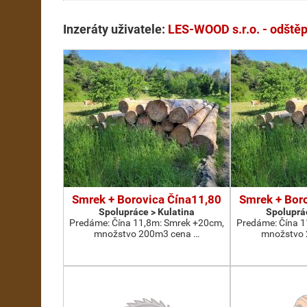
Inzeráty uživatele:
LES-WOOD s.r.o. - odště
Smrek + Borovica Čína11,80
Smrek + Bor
Spolupráce > Kulatina
Spoluprác
Predáme: Čína 11,8m: Smrek +20cm,
Predáme: Čína 1
množstvo 200m3 cena …
množstvo 