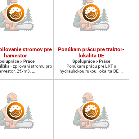
spilovanie stromov pre
Ponúkam prácu pre traktor-
harvestor
lokalita DE
polupráce > Práce
Spolupráce > Práce
lčíka - zpilovaní stromu pro
Ponúkam prácu pre LKT s
arvestor. 2€/m3. …
hydraulickou rukou, lokalita DE, …