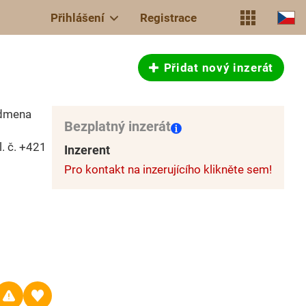
Přihlášení
Registrace
Přidat nový inzerát
odmena
Bezplatný inzerát
l. č. +421
Inzerent
Pro kontakt na inzerujícího klikněte sem!