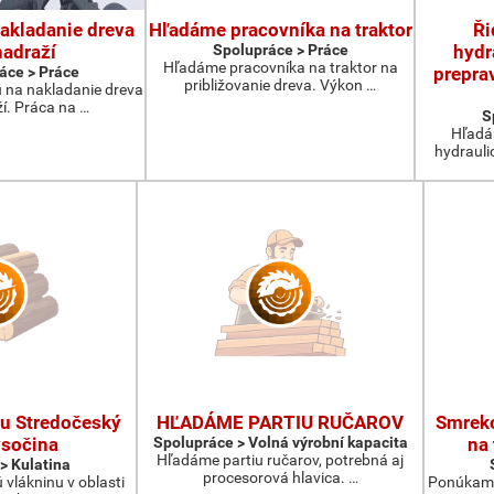
nakladanie dreva
Hľadáme pracovníka na traktor
Ři
nadraží
Spolupráce > Práce
hydr
Hľadáme pracovníka na traktor na
áce > Práce
prepra
približovanie dreva. Výkon …
 na nakladanie dreva
í. Práca na …
S
Hľadá
hydrauli
u Stredočeský
HĽADÁME PARTIU RUČAROV
Smreko
ysočina
Spolupráce > Volná výrobní kapacita
na
Hľadáme partiu ručarov, potrebná aj
> Kulatina
procesorová hlavica. …
vlákninu v oblasti
Ponúkame 