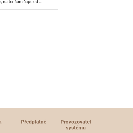
, na tenšom čape od …
a
Předplatné
Provozovatel
systému