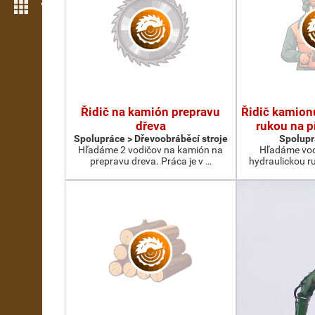
Více možností
Řidič na kamión prepravu
Řidič kamion
dřeva
rukou na p
Spolupráce > Dřevoobráběcí stroje
Spolupr
Hľadáme 2 vodičov na kamión na
Hľadáme vod
prepravu dreva. Práca je v …
hydraulickou r