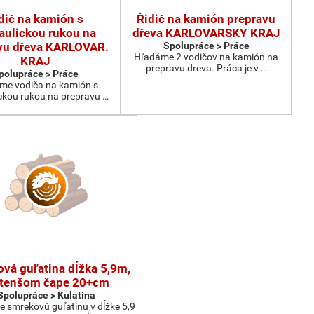
dič na kamión s
Řidič na kamión prepravu
aulickou rukou na
dřeva KARLOVARSKY KRAJ
vu dřeva KARLOVAR.
Spolupráce > Práce
Hľadáme 2 vodičov na kamión na
KRAJ
prepravu dreva. Práca je v …
polupráce > Práce
me vodiča na kamión s
ckou rukou na prepravu …
vá guľatina dĺžka 5,9m,
 tenšom čape 20+cm
Spolupráce > Kulatina
smrekovú guľatinu v dĺžke 5,9