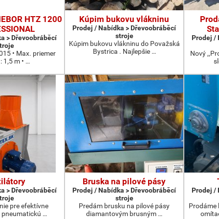
 MEBOR HTZ 1200
Kúpim bukovu vlákninu
Prod
SSIONAL
Prodej / Nabídka > Dřevoobráběcí
Sta
stroje
ka > Dřevoobráběcí
Prodej /
Kúpim bukovu vlákninu do Považská
troje
Bystrica . Najlepšie …
2015 • Max. priemer
Nový ,,Pr
 1,5 m • …
s
ilátory
Bruska na pilové pásy
ka > Dřevoobráběcí
Prodej / Nabídka > Dřevoobráběcí
Prodej /
troje
stroje
nie pre efektívne
Predám brusku na pilové pásy
Prodáme 
 pneumatickú …
diamantovým brusným …
omíta