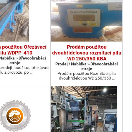
 použitou Ořezávací
Prodám použitou
ilu WDPP-410
dvouhřídelovou rozmítací pilu
 Nabídka > Dřevoobráběcí
WD 250/350 KBA
stroje
Prodej / Nabídka > Dřevoobráběcí
prodeji , použitou ořezávací
stroje
ilu z provozu, po …
Prodám použitou Rozmítací pilu
dvouhřídelovou WD 250/350 …