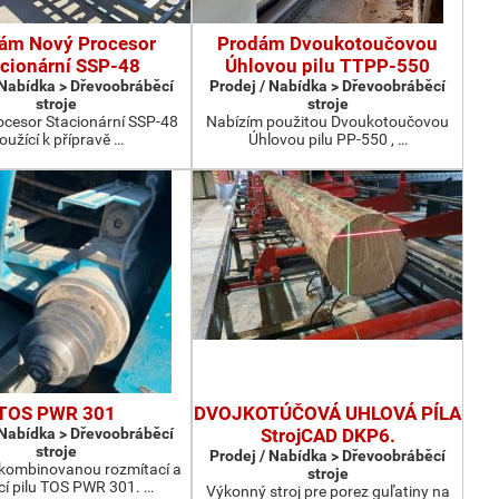
ám Nový Procesor
Prodám Dvoukotoučovou
cionární SSP-48
Úhlovou pilu TTPP-550
 Nabídka > Dřevoobráběcí
Prodej / Nabídka > Dřevoobráběcí
stroje
stroje
ocesor Stacionární SSP-48
Nabízím použitou Dvoukotoučovou
loužící k přípravě …
Úhlovou pilu PP-550 , …
TOS PWR 301
DVOJKOTÚČOVÁ UHLOVÁ PÍLA
 Nabídka > Dřevoobráběcí
StrojCAD DKP6.
stroje
Prodej / Nabídka > Dřevoobráběcí
kombinovanou rozmítací a
stroje
cí pilu TOS PWR 301. …
Výkonný stroj pre porez guľatiny na