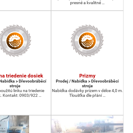
presné a kvalitné …
 na triedenie dosiek
Prizmy
 Nabídka > Dřevoobráběcí
Prodej / Nabídka > Dřevoobráběcí
stroje
stroje
oužitú linku na triedenie
Nabídka dodávky prizem v délce 4,0 m.
k. Kontakt: 0903/922 …
Tloušťka dle přání …