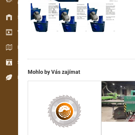
Evidence dřeva v terénu
Skladové hospodářství
Video showroom
Katalogy / Brožury
Slovník
Mohlo by Vás zajímat
Dřeviny