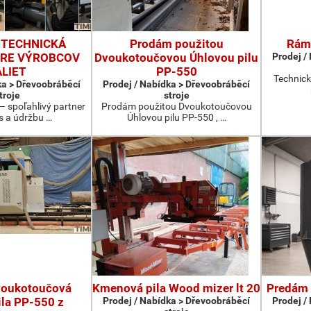
A TECHNICKÁ
Prodám použitou
Rámo
RE VÝROBCOV
Dvoukotoučovou Úhlovou pilu
Prodej /
ALIET
PP-550
Technick
ka > Dřevoobráběcí
Prodej / Nabídka > Dřevoobráběcí
troje
stroje
 – spoľahlivý partner
Prodám použitou Dvoukotoučovou
is a údržbu …
Úhlovou pilu PP-550 , …
voukotoučová
Kmenová pila Wood mizer lt 20
Predám 
ila PP-550 z
Prodej / Nabídka > Dřevoobráběcí
Prodej /