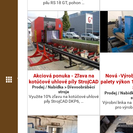
pilu RS 18 GT, pohon …
Akciová ponuka - Zľava na
Nová -Výrob
Více možností
kotúčové uhlové píly StrojCAD
palety výkon 
Prodej / Nabídka > Dřevoobráběcí
stroje
Prodej / Nabíd
Využite 10% zľavu na kotúčové uhlové
s
píly StrojCAD DKP6, …
Výrobní linka na
pro výrob