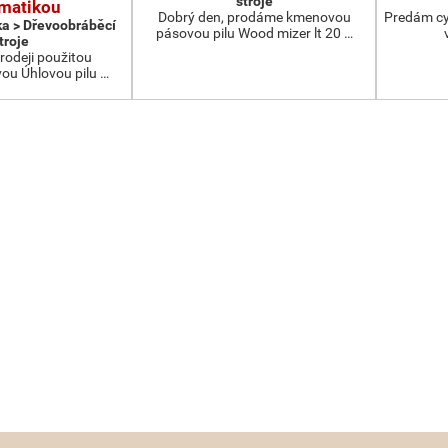
stroje
matikou
Dobrý den, prodáme kmenovou
Predám cy
ka > Dřevoobráběcí
pásovou pilu Wood mizer lt 20 …
troje
rodeji použitou
u Úhlovou pilu …