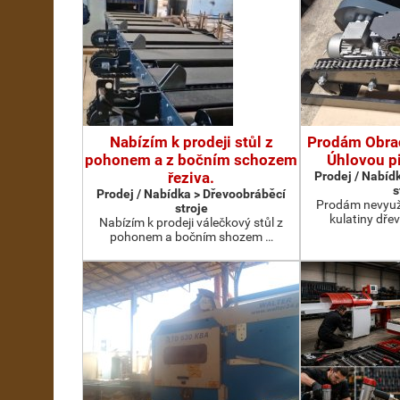
Nabízím k prodeji stůl z
Prodám Obrac
pohonem a z bočním schozem
Úhlovou p
řeziva.
Prodej / Nabíd
s
Prodej / Nabídka > Dřevoobráběcí
Prodám nevyuž
stroje
kulatiny dřev
Nabízím k prodeji válečkový stůl z
pohonem a bočním shozem …