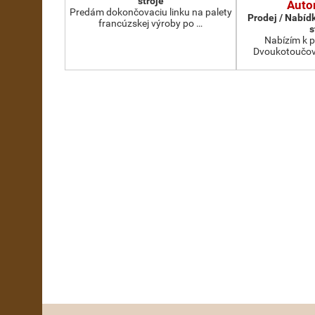
stroje
Auto
Predám dokončovaciu linku na palety
Prodej / Nabíd
francúzskej výroby po …
s
Nabízím k p
Dvoukotoučovo