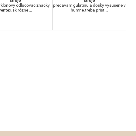
stroje
stroje
klónový odlučovač značky
predavam gulatinu a dosky vysusene v
ventex.sk rôzne …
humne.treba prist …