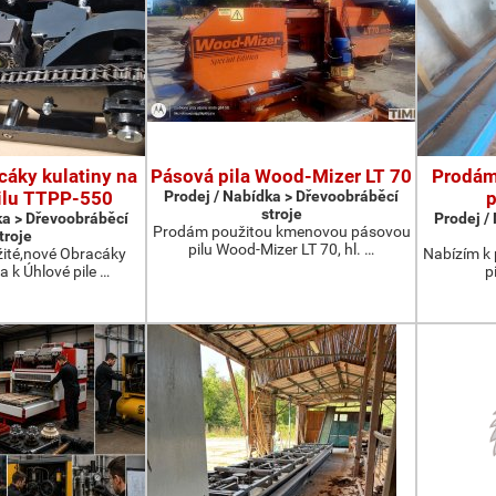
áky kulatiny na
Pásová pila Wood-Mizer LT 70
Prodám
ilu TTPP-550
Prodej / Nabídka > Dřevoobráběcí
p
stroje
ka > Dřevoobráběcí
Prodej /
Prodám použitou kmenovou pásovou
troje
pilu Wood-Mizer LT 70, hl. …
ité,nové Obracáky
Nabízím k 
a k Úhlové pile …
p