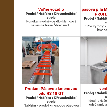
Voľné vozidlo
pásová píla
Prodej / Nabídka > Dřevoobráběcí
PROFE
stroje
Prodej / Nabíd
Ponúkam voľné vozidlo- klanicový
s
náves na trase Ždírec nad …
• Rok výroby: 
kmeňa:
Prodám Pásovou kmenovou
vent
pilu RS 18 GT
Prodej / Nabíd
s
Prodej / Nabídka > Dřevoobráběcí
Ideálne rieše
stroje
odsávanie a
Nabízím k prodeji kmenovou pásovou