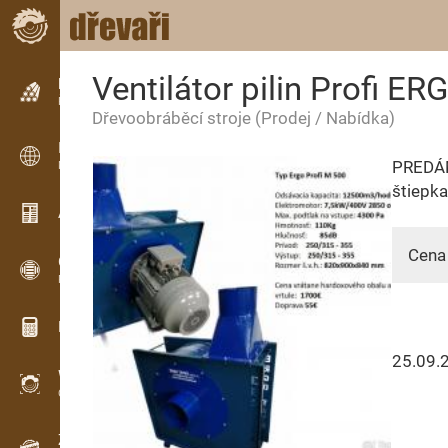
Ventilátor pilin Profi ER
Inzerce
Řádková inzerce
Dřevoobráběcí stroje
(Prodej / Nabídka)
Inzerce
PREDÁM
Mezinárodní inzerce
štiepka
Aktuality / Články
Cena 
OPTI-TIMB
Pořezová schémata
Dřevařské kalkulačky
25.09.
WoodProfi
Objem dřeva s AI
Záznamník