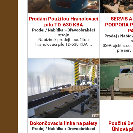
Prodám Použitou Hranolovací
SERVIS 
pilu TD-630 KBA
PODPORA P
Prodej / Nabídka > Dřevoobráběcí
P
stroje
Prodej / Nabíd
Nabízím k prodeji , použitou
s
hranolovací pilu TD-630 KBA, …
SS-Projekt s.r.o.
pre serv
Dokončovacia linka na palety
Použitá D
Prodej / Nabídka > Dřevoobráběcí
Úhlová p