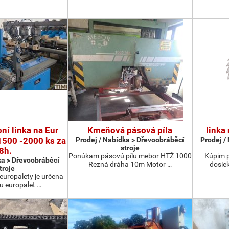
ní linka na Eur
Kmeňová pásová píla
linka
1500 -2000 ks za
Prodej / Nabídka > Dřevoobráběcí
Prodej /
stroje
8h.
Ponúkam pásovú pílu mebor HTŽ 1000
Kúpim p
ka > Dřevoobráběcí
Rezná dráha 10m Motor …
dosie
troje
 europalety je určena
u europalet …