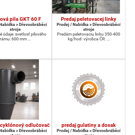
vá pila GKT 60 F
Predaj peletovacej linky
 Nabídka > Dřevoobráběcí
Prodej / Nabídka > Dřevoobráběcí
stroje
stroje
é údaje: svetlosť pílového
Predám peletovaciu linku 350-400
rámu: 600 mm …
kg/hod- výrobca ČR. …
cyklónový odlučovač
predaj gulatiny a dosak
 Nabídka > Dřevoobráběcí
Prodej / Nabídka > Dřevoobráběcí