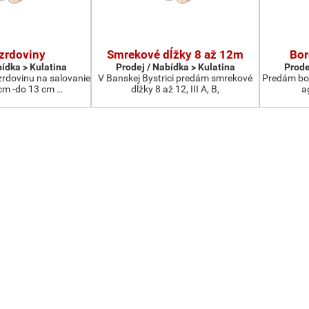
zrdoviny
Smrekové dĺžky 8 až 12m
Bor
bídka > Kulatina
Prodej / Nabídka > Kulatina
Prode
rdovinu na salovanie
V Banskej Bystrici predám smrekové
Predám bor
cm -do 13 cm …
dĺžky 8 až 12, III A, B,
a