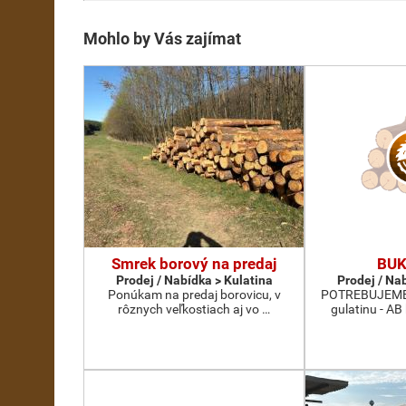
Mohlo by Vás zajímat
Smrek borový na predaj
BUK
Prodej / Nabídka > Kulatina
Prodej / Na
Ponúkam na predaj borovicu, v
POTREBUJEME 
rôznych veľkostiach aj vo …
gulatinu - AB