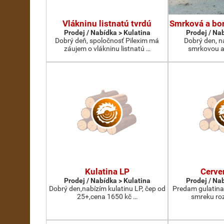
Vlákninu listnatú tvrdú
Smrková a bor
Prodej / Nabídka > Kulatina
Prodej / Na
Dobrý deň, spoločnosť Pilexim má
Dobrý den, n
záujem o vlákninu listnatú …
smrkovou a
Kulatina LP
Cerve
Prodej / Nabídka > Kulatina
Prodej / Na
Dobrý den,nabízím kulatinu LP, čep od
Predam gulatina
25+,cena 1650 kč …
smreku roz