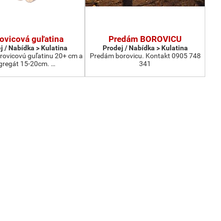
ovicová guľatina
Predám BOROVICU
j / Nabídka > Kulatina
Prodej / Nabídka > Kulatina
ovicovú guľatinu 20+ cm a
Predám borovicu. Kontakt 0905 748
gregát 15-20cm. …
341