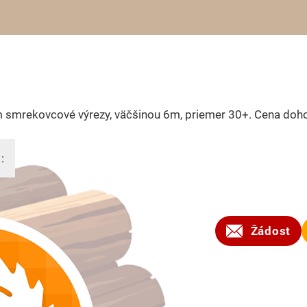
 smrekovcové výrezy, väčšinou 6m, priemer 30+. Cena doh
:
2023
Žádost