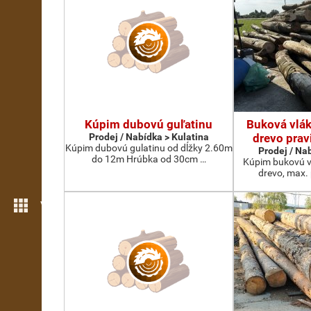
Kúpim dubovú guľatinu
Buková vlák
Prodej / Nabídka > Kulatina
drevo prav
Kúpim dubovú gulatinu od dĺžky 2.60m
Prodej / Na
do 12m Hrúbka od 30cm …
Kúpim bukovú v
drevo, max.
Více možností