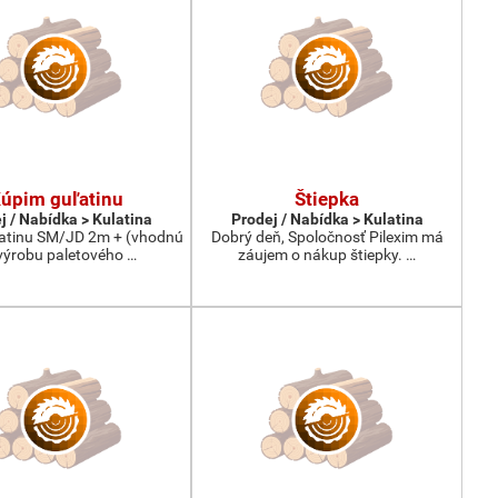
úpim guľatinu
Štiepka
j / Nabídka > Kulatina
Prodej / Nabídka > Kulatina
atinu SM/JD 2m + (vhodnú
Dobrý deň, Spoločnosť Pilexim má
výrobu paletového …
záujem o nákup štiepky. …