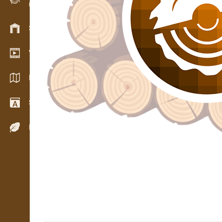
Evidence dřeva v terénu
Skladové hospodářství
Video showroom
Katalogy / Brožury
Slovník
Dřeviny