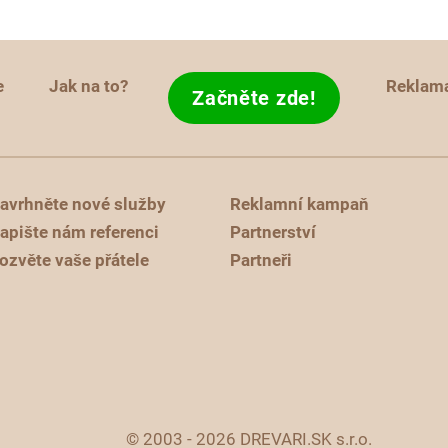
e
Jak na to?
Reklam
Začněte zde!
avrhněte nové služby
Reklamní kampaň
apište nám referenci
Partnerství
ozvěte vaše přátele
Partneři
© 2003 - 2026 DREVARI.SK s.r.o.