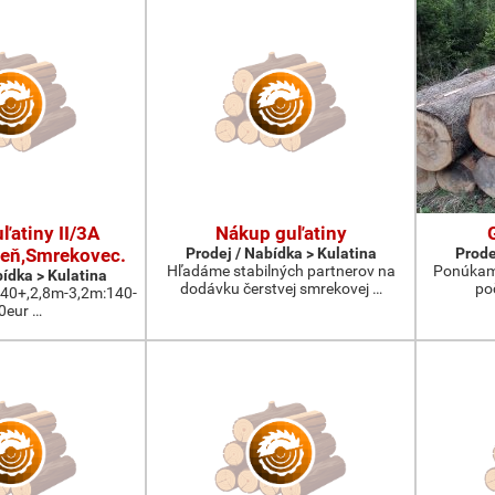
ľatiny II/3A
Nákup guľatiny
eň,Smrekovec.
Prodej / Nabídka > Kulatina
Prode
Hľadáme stabilných partnerov na
Ponúkam 
bídka > Kulatina
dodávku čerstvej smrekovej …
po
:40+,2,8m-3,2m:140-
0eur …