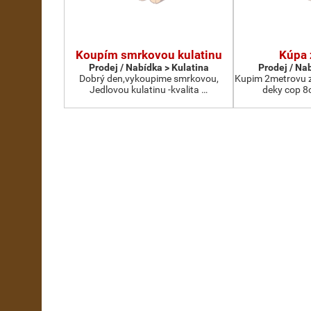
Koupím smrkovou kulatinu
Kúpa 
Prodej / Nabídka > Kulatina
Prodej / Na
Dobrý den,vykoupime smrkovou,
Kupim 2metrovu z
Jedlovou kulatinu -kvalita …
deky cop 8