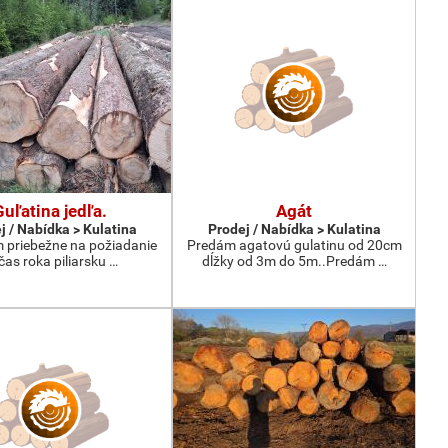
Guľatina jedľa.
Agát
j / Nabídka > Kulatina
Prodej / Nabídka > Kulatina
priebežne na požiadanie
Predám agatovú gulatinu od 20cm
čas roka piliarsku …
dĺžky od 3m do 5m..Predám …