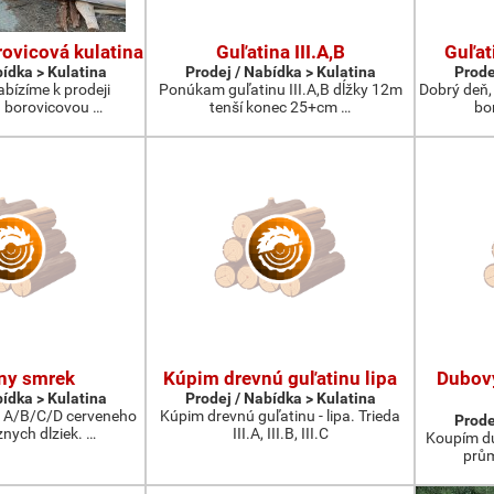
ovicová kulatina
Guľatina III.A,B
Guľat
bídka > Kulatina
Prodej / Nabídka > Kulatina
Prode
abízíme k prodeji
Ponúkam guľatinu III.A,B dĺžky 12m
Dobrý deň,
 borovicovou …
tenší konec 25+cm …
bo
ny smrek
Kúpim drevnú guľatinu lipa
Dubov
bídka > Kulatina
Prodej / Nabídka > Kulatina
 A/B/C/D cerveneho
Kúpim drevnú guľatinu - lipa. Trieda
Prode
nych dlziek. …
III.A, III.B, III.C
Koupím du
prům