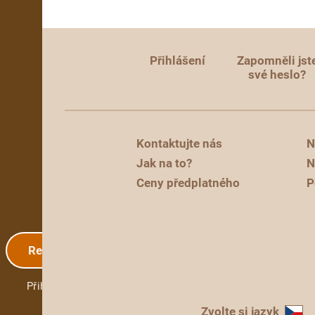
Přihlášení
Zapomněli jst
své heslo?
Kontaktujte nás
N
Jak na to?
N
Ceny předplatného
P
Registrace
Přihlášení
Zvolte si jazyk