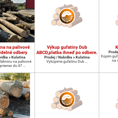
na na palivové
Výkup guľatiny Dub
K
idelné odbery
ABCD,platba ihneď po odbere.
Prode
Kúpim guľ
bídka > Kulatina
Prodej / Nabídka > Kulatina
na 
lákninu na palivové
Vykúpime guľatinu Dub …
 priemer do 47 …