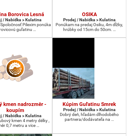
ina Borovica Lesná
OSIKA
j / Nabídka > Kulatina
Prodej / Nabídka > Kulatina
 Spoločnosť Pilexim ponúka
Ponúkam na predaj Osiku, 4m dĺžky,
rovicovú guľatinu …
hrúbky od 15cm do 50cm. …
ý kmen nadrozměr -
Kúpim Guľatinu Smrek
koupím
Prodej / Nabídka > Kulatina
Dobrý deň, hľadám dlhodobého
j / Nabídka > Kulatina
partnera/dodávateľa na …
bový kmen 4 metry délky ,
ěr 0,7 metru a více …