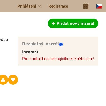
Přihlášení
Registrace
Přidat nový inzerát
odou
Bezplatný inzerát
Inzerent
Pro kontakt na inzerujícího klikněte sem!