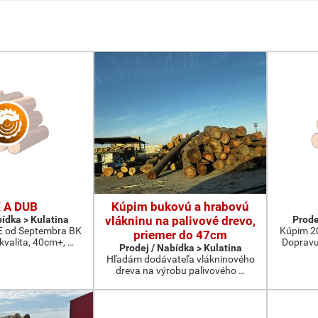
 A DUB
Kúpim bukovú a hrabovú
bídka > Kulatina
vlákninu na palivové drevo,
Prode
od Septembra BK
Kúpim 2
priemer do 47cm
 kvalita, 40cm+, …
Dopravu
Prodej / Nabídka > Kulatina
Hľadám dodávateľa vlákninového
dreva na výrobu palivového …