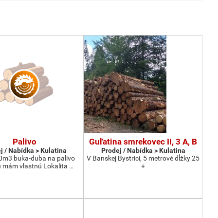
Palivo
Guľatina smrekovec II, 3 A, B
j / Nabídka > Kulatina
Prodej / Nabídka > Kulatina
0m3 buka-duba na palivo
V Banskej Bystrici, 5 metrové dĺžky 25
 mám vlastnú Lokalita …
+