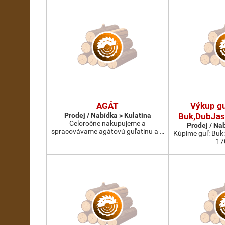
AGÁT
Výkup gu
Prodej / Nabídka > Kulatina
Buk,DubJas
Celoročne nakupujeme a
Prodej / Na
spracovávame agátovú guľatinu a …
Kúpime guľ: Buk
17