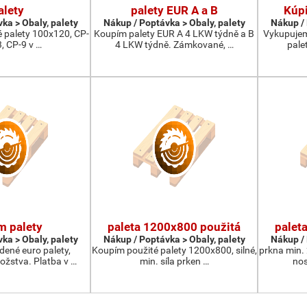
alety
palety EUR A a B
Kúpi
ka > Obaly, palety
Nákup / Poptávka > Obaly, palety
Nákup / 
 palety 100x120, CP-
Koupím palety EUR A 4 LKW týdně a B
Vykupujem
3, CP-9 v …
4 LKW týdně. Zámkované, …
pale
m palety
paleta 1200x800 použitá
palet
ka > Obaly, palety
Nákup / Poptávka > Obaly, palety
Nákup / 
ené euro palety,
Koupím použité palety 1200x800, silné,
prkna min.
žstva. Platba v …
min. síla prken …
nos