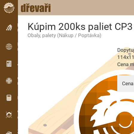
Kúpim 200ks paliet CP3
Inzerce
Řádková inzerce
Obaly, palety
(Nákup / Poptávka)
Inzerce
Dopytu
Mezinárodní inzerce
114x1
Aktuality / Články
Cena ma
OPTI-TIMB
Cena 
Pořezová schémata
Dřevařské kalkulačky
WoodProfi
10.08.
Objem dřeva s AI
Záznamník