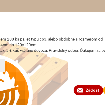
jem 200 ks paliet typu cp3, alebo obdobné s rozmerom od
14cm do 120x120cm.
x. 5 € kus vrátane dovozu. Pravidelný odber. Ďakujem za p
:
2023
Žádost