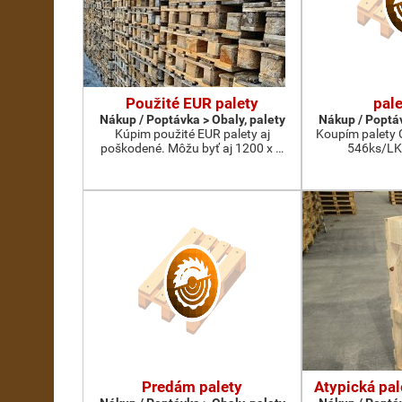
Použité EUR palety
pal
Nákup / Poptávka > Obaly, palety
Nákup / Poptáv
Kúpim použité EUR palety aj
Koupím palety C
poškodené. Môžu byť aj 1200 x …
546ks/LK
Predám palety
Atypická pal