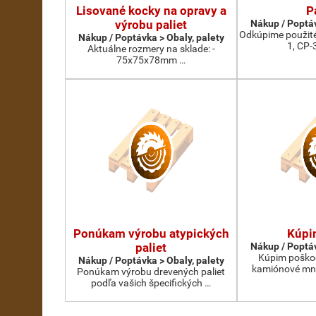
Lisované kocky na opravy a
P
výrobu paliet
Nákup / Poptáv
Odkúpime použité
Nákup / Poptávka > Obaly, palety
1, CP-
Aktuálne rozmery na sklade: -
75x75x78mm …
Ponúkam výrobu atypických
Kúpi
paliet
Nákup / Poptáv
Kúpim poškod
Nákup / Poptávka > Obaly, palety
kamiónové mno
Ponúkam výrobu drevených paliet
podľa vašich špecifických …