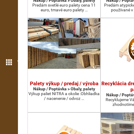
Nákup / Poptávka > Obaly, palety
Nákup / Poptáv
Predám svetlé euro palety cena 11
Predám atypické
euro, tmavé euro palety …
používané v
Více možností
Palety výkup / predaj / výroba
Recyklácia dr
Nákup / Poptávka > Obaly, palety
p
Výkup paliet NITRA a okolie :Obhliadka
Nákup / Poptáv
/ nacenenie / odvoz …
Recyklujeme Vá
zhodnotíme 