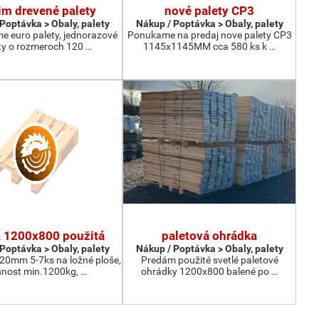
m drevené palety
nové palety CP3
Poptávka > Obaly, palety
Nákup / Poptávka > Obaly, palety
e euro palety, jednorazové
Ponukame na predaj nove palety CP3
ty o rozmeroch 120 …
1145x1145MM cca 580 ks k …
a 1200x800 použitá
paletová ohrádka
Poptávka > Obaly, palety
Nákup / Poptávka > Obaly, palety
 20mm 5-7ks na ložné ploše,
Predám použité svetlé paletové
nost min.1200kg, …
ohrádky 1200x800 balené po …