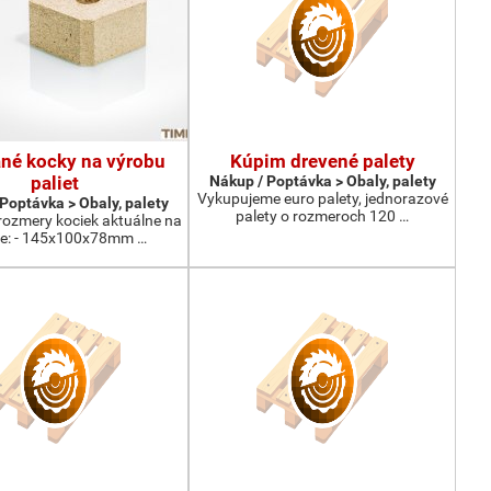
né kocky na výrobu
Kúpim drevené palety
paliet
Nákup / Poptávka > Obaly, palety
Vykupujeme euro palety, jednorazové
Poptávka > Obaly, palety
palety o rozmeroch 120 …
rozmery kociek aktuálne na
de: - 145x100x78mm …