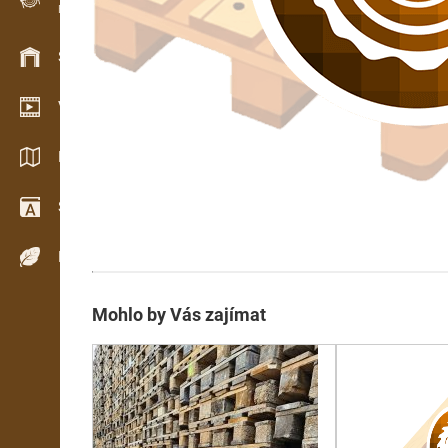
Evidence dřeva v terénu
Skladové hospodářství
Video showroom
Katalogy / Brožury
Slovník
Dřeviny
Mohlo by Vás zajímat