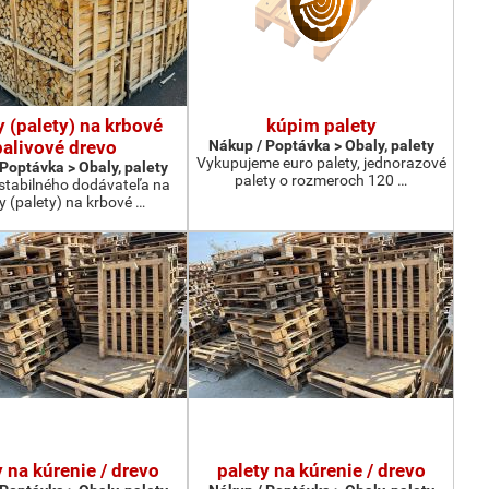
y (palety) na krbové
kúpim palety
palivové drevo
Nákup / Poptávka > Obaly, palety
Vykupujeme euro palety, jednorazové
Poptávka > Obaly, palety
palety o rozmeroch 120 …
tabilného dodávateľa na
ky (palety) na krbové …
y na kúrenie / drevo
palety na kúrenie / drevo