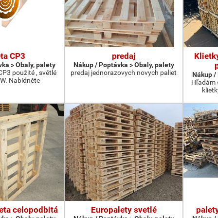
eta CP3
predaj
Klietk
ka > Obaly, palety
Nákup / Poptávka > Obaly, palety
P3 použité , světlé
predaj jednorazovych novych paliet
Nákup / 
W. Nabídněte
Hľadám s
kliet
eta celopodbitá
Europalety svetlé
palet