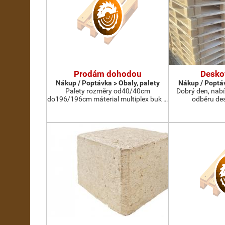
Prodám dohodou
Desko
Nákup / Poptávka > Obaly, palety
Nákup / Poptáv
Palety rozměry od40/40cm
Dobrý den, nab
do196/196cm máterial multiplex buk …
odběru des