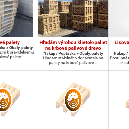
vé palety
Hľadám výrobcu klietok/paliet
Lisova
ka > Obaly, palety
na krbové palivové drevo
ízím k pravidelnému
Nákup / Poptávka > Obaly, palety
Nákup / 
kové palety, …
Hľadám stabilného dodávatela na
Dostupné 
palety na krbové palivové …
skla