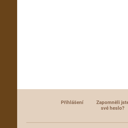
Přihlášení
Zapomněli jst
své heslo?