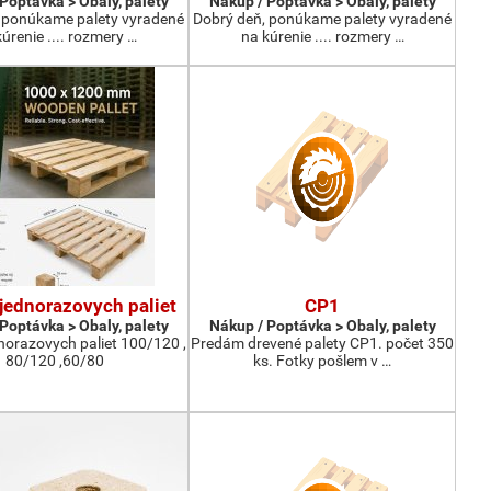
Poptávka > Obaly, palety
Nákup / Poptávka > Obaly, palety
 ponúkame palety vyradené
Dobrý deň, ponúkame palety vyradené
úrenie .... rozmery …
na kúrenie .... rozmery …
jednorazovych paliet
CP1
Poptávka > Obaly, palety
Nákup / Poptávka > Obaly, palety
norazovych paliet 100/120 ,
Predám drevené palety CP1. počet 350
80/120 ,60/80
ks. Fotky pošlem v …