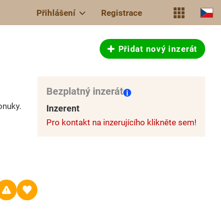
Přihlášení
Registrace
Přidat nový inzerát
Bezplatný inzerát
onuky.
Inzerent
Pro kontakt na inzerujícího klikněte sem!