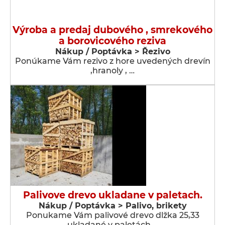
Výroba a predaj dubového , smrekového
a borovicového reziva
Nákup / Poptávka > Řezivo
Ponúkame Vám rezivo z hore uvedených drevín
,hranoly , …
Palivove drevo ukladane v paletach.
Nákup / Poptávka > Palivo, brikety
Ponukame Vám palivové drevo dlžka 25,33
ukladané v paletách …