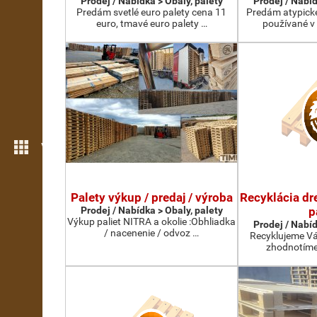
Prodej / Nabídka > Obaly, palety
Prodej / Nabíd
Predám svetlé euro palety cena 11
Predám atypické
euro, tmavé euro palety …
používané v
Více možností
Palety výkup / predaj / výroba
Recyklácia dr
Prodej / Nabídka > Obaly, palety
p
Výkup paliet NITRA a okolie :Obhliadka
Prodej / Nabíd
/ nacenenie / odvoz …
Recyklujeme Vá
zhodnotíme 