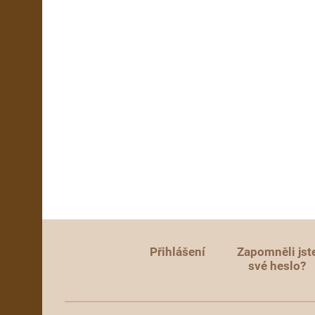
Přihlášení
Zapomněli jst
své heslo?