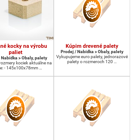
né kocky na výrobu
Kúpim drevené palety
paliet
Prodej / Nabídka > Obaly, palety
Vykupujeme euro palety, jednorazové
 Nabídka > Obaly, palety
palety o rozmeroch 120 …
rozmery kociek aktuálne na
de: - 145x100x78mm …