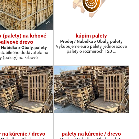
y (palety) na krbové
kúpim palety
palivové drevo
Prodej / Nabídka > Obaly, palety
Vykupujeme euro palety, jednorazové
 Nabídka > Obaly, palety
palety o rozmeroch 120 …
tabilného dodávateľa na
ky (palety) na krbové …
y na kúrenie / drevo
palety na kúrenie / drevo