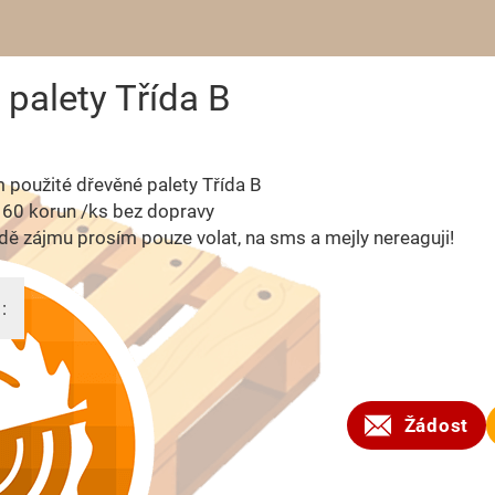
palety Třída B
použité dřevěné palety Třída B
160 korun /ks bez dopravy
dě zájmu prosím pouze volat, na sms a mejly nereaguji!
:
2023
Žádost