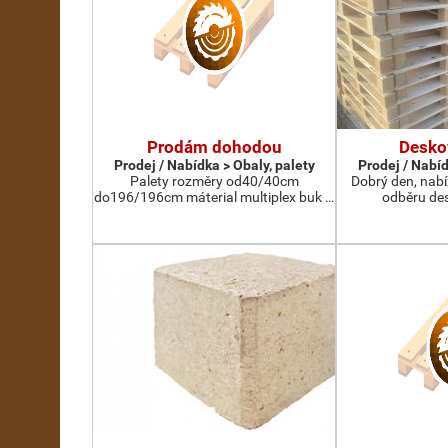
Prodám dohodou
Desko
Prodej / Nabídka > Obaly, palety
Prodej / Nabíd
Palety rozměry od40/40cm
Dobrý den, nab
do196/196cm máterial multiplex buk …
odběru des