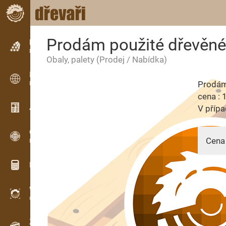
Prodám použité dřevěné 
Inzerce
Řádková inzerce
Obaly, palety
(Prodej / Nabídka)
Inzerce
Prodám 
Mezinárodní inzerce
cena : 
Aktuality / Články
V přípa
OPTI-TIMB
Cena 
Pořezová schémata
Dřevařské kalkulačky
WoodProfi
26.07.
Objem dřeva s AI
Záznamník