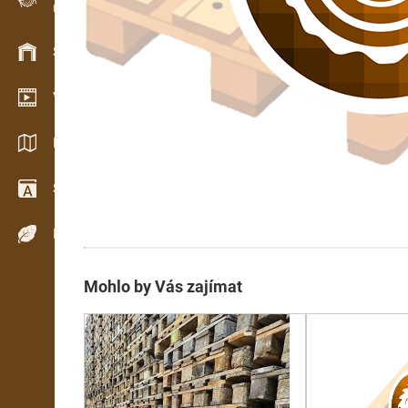
Evidence dřeva v terénu
Skladové hospodářství
Video showroom
Katalogy / Brožury
Slovník
Dřeviny
Mohlo by Vás zajímat