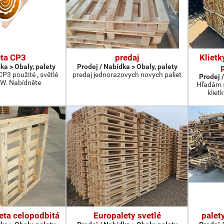
eta CP3
predaj
Klietk
ka > Obaly, palety
Prodej / Nabídka > Obaly, palety
P3 použité , světlé
predaj jednorazovych novych paliet
Prodej /
W. Nabídněte
Hľadám s
kliet
eta celopodbitá
Europalety svetlé
palet