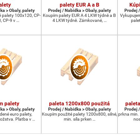
alety
palety EUR A a B
Kúpi
ka > Obaly, palety
Prodej / Nabídka > Obaly, palety
Prodej /
 palety 100x120, CP-
Koupím palety EUR A 4 LKW týdně a B
Vykupujem
3, CP-9 v …
4 LKW týdně. Zámkované, …
pale
m palety
paleta 1200x800 použitá
palet
ka > Obaly, palety
Prodej / Nabídka > Obaly, palety
Prodej /
ené euro palety,
Koupím použité palety 1200x800, silné,
prkna min.
žstva. Platba v …
min. síla prken …
nos