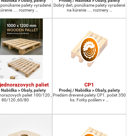
 Nabídka > Obaly, palety
Prodej / Nabídka > Obaly, palety
 ponúkame palety vyradené
Dobrý deň, ponúkame palety vyradené
úrenie .... rozmery …
na kúrenie .... rozmery …
jednorazovych paliet
CP1
 Nabídka > Obaly, palety
Prodej / Nabídka > Obaly, palety
norazovych paliet 100/120 ,
Predám drevené palety CP1. počet 350
80/120 ,60/80
ks. Fotky pošlem v …