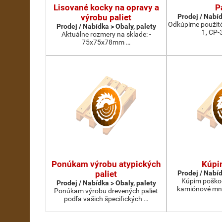
Lisované kocky na opravy a
P
výrobu paliet
Prodej / Nabíd
Odkúpime použité
Prodej / Nabídka > Obaly, palety
1, CP-
Aktuálne rozmery na sklade: -
75x75x78mm …
Ponúkam výrobu atypických
Kúpi
paliet
Prodej / Nabíd
Kúpim poškod
Prodej / Nabídka > Obaly, palety
kamiónové mno
Ponúkam výrobu drevených paliet
podľa vašich špecifických …