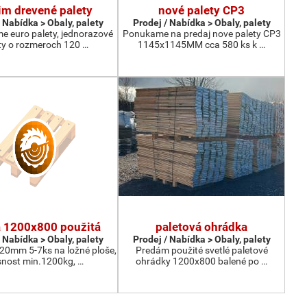
m drevené palety
nové palety CP3
 Nabídka > Obaly, palety
Prodej / Nabídka > Obaly, palety
e euro palety, jednorazové
Ponukame na predaj nove palety CP3
ty o rozmeroch 120 …
1145x1145MM cca 580 ks k …
a 1200x800 použitá
paletová ohrádka
 Nabídka > Obaly, palety
Prodej / Nabídka > Obaly, palety
 20mm 5-7ks na ložné ploše,
Predám použité svetlé paletové
nost min.1200kg, …
ohrádky 1200x800 balené po …