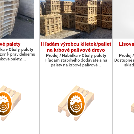
vé palety
Hľadám výrobcu klietok/paliet
Lisova
ka > Obaly, palety
na krbové palivové drevo
ízím k pravidelnému
Prodej / Nabídka > Obaly, palety
Prodej /
kové palety, …
Hľadám stabilného dodávatela na
Dostupné 
palety na krbové palivové …
skla