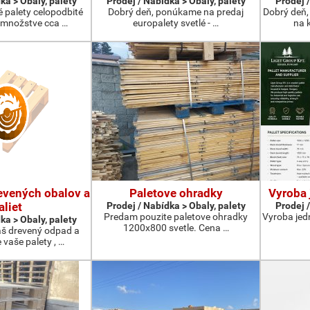
ka > Obaly, palety
Prodej / Nabídka > Obaly, palety
Prodej /
 palety celopodbité
Dobrý deň, ponúkame na predaj
Dobrý deň,
 množstve cca …
europalety svetlé - …
na k
evených obalov a
Paletove ohradky
Vyroba 
aliet
Prodej / Nabídka > Obaly, palety
Prodej /
Predam pouzite paletove ohradky
Vyroba jed
ka > Obaly, palety
1200x800 svetle. Cena …
š drevený odpad a
vaše palety , …