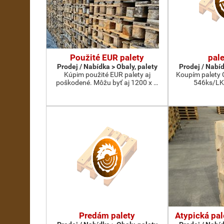
Použité EUR palety
pal
Prodej / Nabídka > Obaly, palety
Prodej / Nabíd
Kúpim použité EUR palety aj
Koupím palety C
poškodené. Môžu byť aj 1200 x …
546ks/LK
Predám palety
Atypická pal