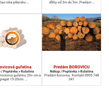
čas roka piliarsku …
dĺžky od 3m do 5m..Predám …
ovicová guľatina
Predám BOROVICU
 / Poptávka > Kulatina
Nákup / Poptávka > Kulatina
ovicovú guľatinu 20+ cm a
Predám borovicu. Kontakt 0905 748
gregát 15-20cm. …
341