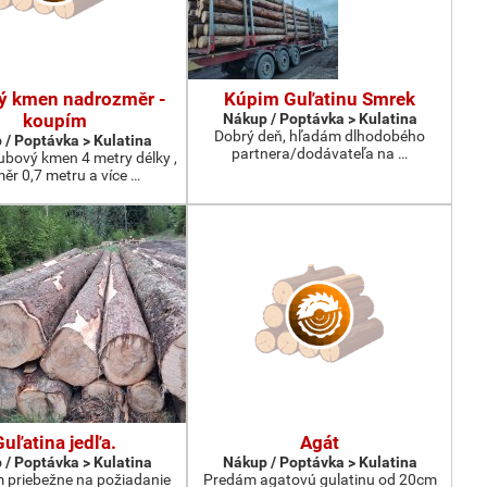
ý kmen nadrozměr -
Kúpim Guľatinu Smrek
koupím
Nákup / Poptávka > Kulatina
Dobrý deň, hľadám dlhodobého
 / Poptávka > Kulatina
partnera/dodávateľa na …
bový kmen 4 metry délky ,
ěr 0,7 metru a více …
Guľatina jedľa.
Agát
 / Poptávka > Kulatina
Nákup / Poptávka > Kulatina
priebežne na požiadanie
Predám agatovú gulatinu od 20cm