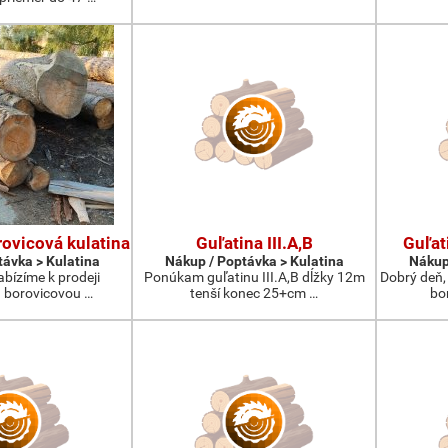
ovicová kulatina
Guľatina III.A,B
Guľat
távka > Kulatina
Nákup / Poptávka > Kulatina
Nákup
abízíme k prodeji
Ponúkam guľatinu III.A,B dĺžky 12m
Dobrý deň,
 borovicovou …
tenší konec 25+cm …
bo