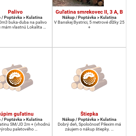
Palivo
Guľatina smrekovec II, 3 A, B
 / Poptávka > Kulatina
Nákup / Poptávka > Kulatina
0m3 buka-duba na palivo
V Banskej Bystrici, 5 metrové dĺžky 25
 mám vlastnú Lokalita …
+
úpim guľatinu
Štiepka
 / Poptávka > Kulatina
Nákup / Poptávka > Kulatina
atinu SM/JD 2m + (vhodnú
Dobrý deň, Spoločnosť Pilexim má
výrobu paletového …
záujem o nákup štiepky. …