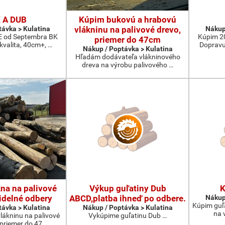
 A DUB
Kúpim bukovú a hrabovú
távka > Kulatina
vlákninu na palivové drevo,
Nákup
od Septembra BK
Kúpim 2
priemer do 47cm
 kvalita, 40cm+, …
Dopravu
Nákup / Poptávka > Kulatina
Hľadám dodávateľa vlákninového
dreva na výrobu palivového …
na na palivové
Výkup guľatiny Dub
K
idelné odbery
ABCD,platba ihneď po odbere.
Nákup
Kúpim guľ
távka > Kulatina
Nákup / Poptávka > Kulatina
na 
lákninu na palivové
Vykúpime guľatinu Dub …
 priemer do 47 …