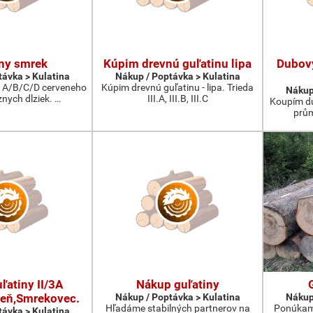
ny smrek
Kúpim drevnú guľatinu lipa
Dubov
távka > Kulatina
Nákup / Poptávka > Kulatina
 A/B/C/D cerveneho
Kúpim drevnú guľatinu - lipa. Trieda
Nákup
nych dlziek. …
III.A, III.B, III.C
Koupím du
prům
ľatiny II/3A
Nákup guľatiny
eň,Smrekovec.
Nákup / Poptávka > Kulatina
Nákup
Hľadáme stabilných partnerov na
Ponúkam 
távka > Kulatina