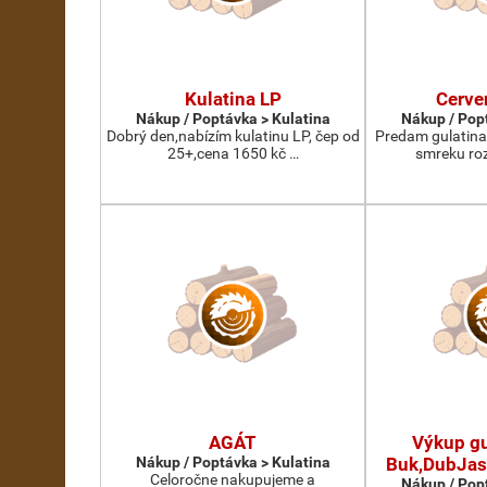
Kulatina LP
Cerve
Nákup / Poptávka > Kulatina
Nákup / Pop
Dobrý den,nabízím kulatinu LP, čep od
Predam gulatina
25+,cena 1650 kč …
smreku roz
AGÁT
Výkup gu
Nákup / Poptávka > Kulatina
Buk,DubJas
Celoročne nakupujeme a
Nákup / Pop