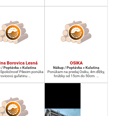
ina Borovica Lesná
OSIKA
 / Poptávka > Kulatina
Nákup / Poptávka > Kulatina
 Spoločnosť Pilexim ponúka
Ponúkam na predaj Osiku, 4m dĺžky,
rovicovú guľatinu …
hrúbky od 15cm do 50cm. …