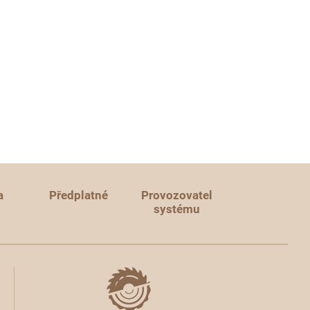
a
Předplatné
Provozovatel
systému