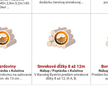
dodávku čerstvej smrekovej …
po
:40+,2,8m-3,2m:140-
0eur …
zrdoviny
Smrekové dĺžky 8 až 12m
Bor
távka > Kulatina
Nákup / Poptávka > Kulatina
Nákup
rdovinu na salovanie
V Banskej Bystrici predám smrekové
Predám bor
cm -do 13 cm …
dĺžky 8 až 12, III A, B,
a