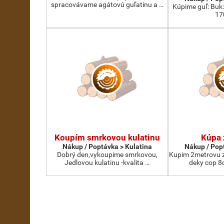
spracovávame agátovú guľatinu a …
Kúpime guľ: Buk
17
Koupím smrkovou kulatinu
Kúpa 
Nákup / Poptávka > Kulatina
Nákup / Pop
Dobrý den,vykoupime smrkovou,
Kupim 2metrovu z
Jedlovou kulatinu -kvalita …
deky cop 8