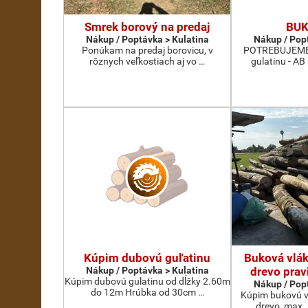
Smrek borový na predaj
BUK
Nákup / Poptávka > Kulatina
Nákup / Pop
Ponúkam na predaj borovicu, v
POTREBUJEME 
rôznych veľkostiach aj vo …
gulatinu - AB
Kúpim dubovú guľatinu
Buková vlák
Nákup / Poptávka > Kulatina
drevo prav
Kúpim dubovú gulatinu od dĺžky 2.60m
Nákup / Pop
do 12m Hrúbka od 30cm …
Kúpim bukovú v
drevo, max.