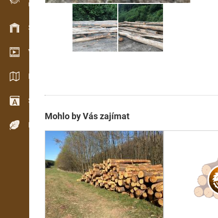
Evidence dřeva v terénu
Skladové hospodářství
Video showroom
Katalogy / Brožury
Slovník
Mohlo by Vás zajímat
Dřeviny