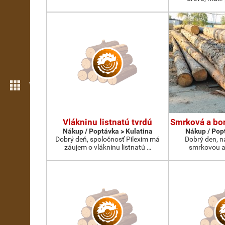
Více možností
Vlákninu listnatú tvrdú
Smrková a bor
Nákup / Poptávka > Kulatina
Nákup / Pop
Dobrý deň, spoločnosť Pilexim má
Dobrý den, n
záujem o vlákninu listnatú …
smrkovou a