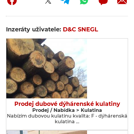
Inzeráty uživatele:
D&C SNEGL
Prodej dubové dýhárenské kulatiny
Prodej / Nabídka > Kulatina
Nabízím dubovou kulatinu kvalita: F - dýhárenská
kulatina …