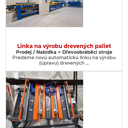
Linka na výrobu drevených paliet
Prodej / Nabídka > Dřevoobráběcí stroje
Predáme novú automatickú linku na výrobu
(úpravu) drevených …