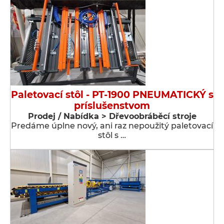
Paletovací stôl - PT-1900 PNEUMATICKÝ s
príslušenstvom
Prodej / Nabídka > Dřevoobráběcí stroje
Predáme úplne nový, ani raz nepoužitý paletovací
stôl s …