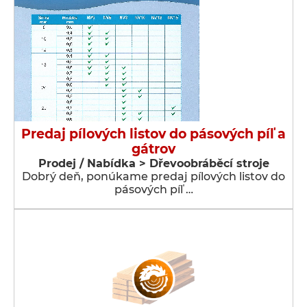
Predaj pílových listov do pásových píľ a
gátrov
Prodej / Nabídka > Dřevoobráběcí stroje
Dobrý deň, ponúkame predaj pílových listov do
pásových píľ …