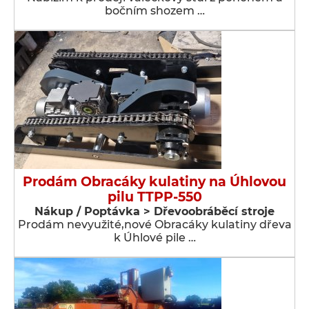
bočním shozem …
Prodám Obracáky kulatiny na Úhlovou
pilu TTPP-550
Nákup / Poptávka > Dřevoobráběcí stroje
Prodám nevyužité,nové Obracáky kulatiny dřeva
k Úhlové pile …