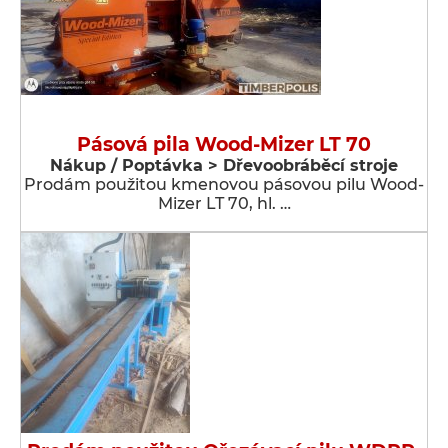
Pásová pila Wood-Mizer LT 70
Nákup / Poptávka > Dřevoobráběcí stroje
Prodám použitou kmenovou pásovou pilu Wood-
Mizer LT 70, hl. …