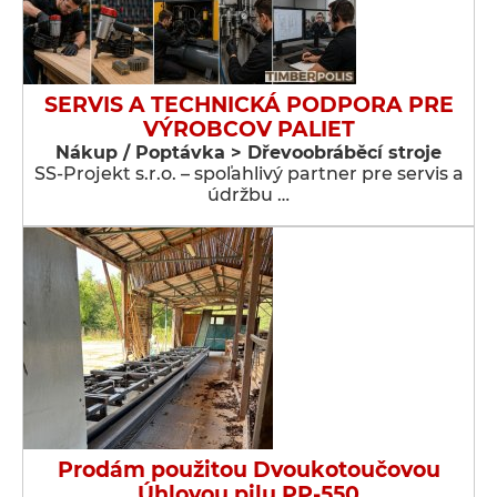
SERVIS A TECHNICKÁ PODPORA PRE
VÝROBCOV PALIET
Nákup / Poptávka > Dřevoobráběcí stroje
SS-Projekt s.r.o. – spoľahlivý partner pre servis a
údržbu …
Prodám použitou Dvoukotoučovou
Úhlovou pilu PP-550