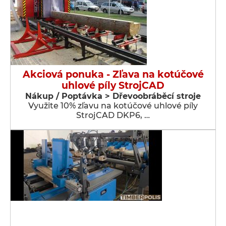
Akciová ponuka - Zľava na kotúčové
uhlové píly StrojCAD
Nákup / Poptávka > Dřevoobráběcí stroje
Využite 10% zľavu na kotúčové uhlové píly
StrojCAD DKP6, …