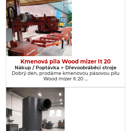
Kmenová pila Wood mizer lt 20
Nákup / Poptávka > Dřevoobráběcí stroje
Dobrý den, prodáme kmenovou pásovou pilu
Wood mizer lt 20 …