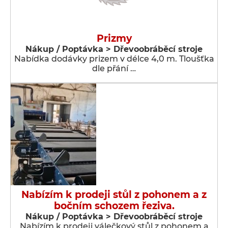
Prizmy
Nákup / Poptávka > Dřevoobráběcí stroje
Nabídka dodávky prizem v délce 4,0 m. Tloušťka
dle přání …
Nabízím k prodeji stůl z pohonem a z
bočním schozem řeziva.
Nákup / Poptávka > Dřevoobráběcí stroje
Nabízím k prodeji válečkový stůl z pohonem a