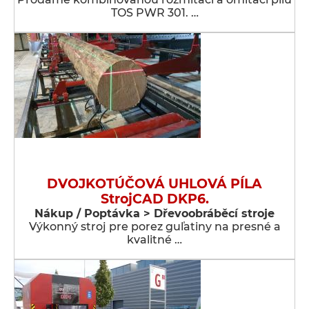
TOS PWR 301. …
DVOJKOTÚČOVÁ UHLOVÁ PÍLA
StrojCAD DKP6.
Nákup / Poptávka > Dřevoobráběcí stroje
Výkonný stroj pre porez guľatiny na presné a
kvalitné …