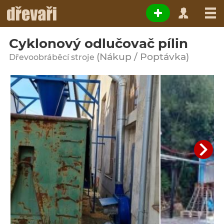
Cyklonový odlučovač pílin
(Nákup / Poptávka)
Dřevoobráběcí stroje