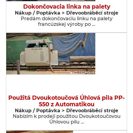
Dokončovacia linka na palety
Nákup / Poptávka > Dřevoobráběcí stroje
Predám dokončovaciu linku na palety
francúzskej výroby po …
Použitá Dvoukotoučová Úhlová pila PP-
550 z Automatikou
Nákup / Poptávka > Dřevoobráběcí stroje
Nabízím k prodeji použitou Dvoukotoučovou
Úhlovou pilu …