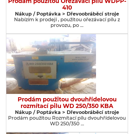
Prodám použitou Ořezávací pilu WDPP-
410
Nákup / Poptávka > Dřevoobráběcí stroje
Nabízím k prodeji , použitou ořezávací pilu z
provozu, po …
Prodám použitou dvouhřídelovou
rozmítací pilu WD 250/350 KBA
Nákup / Poptávka > Dřevoobráběcí stroje
Prodám použitou Rozmítací pilu dvouhřídelovou
WD 250/350 …