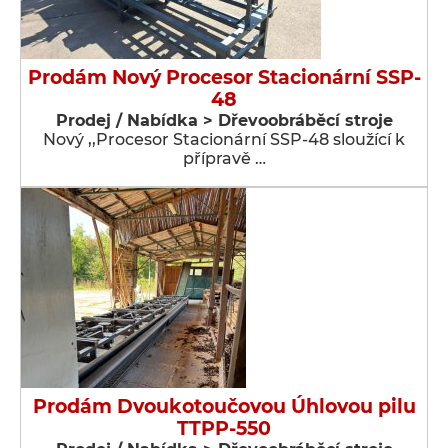
Prodám Nový Procesor Stacionární SSP-
48
Prodej / Nabídka > Dřevoobráběcí stroje
Nový ,,Procesor Stacionární SSP-48 sloužící k
přípravě …
Prodám Dvoukotoučovou Úhlovou pilu
TTPP-550