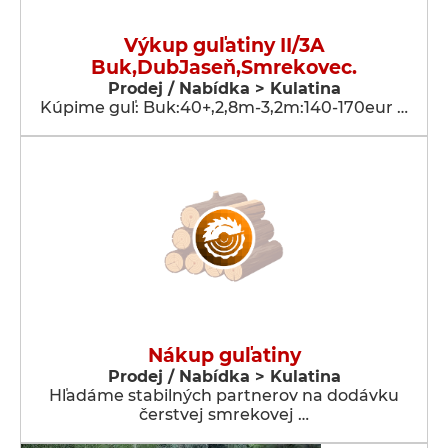
Výkup guľatiny II/3A
Buk,DubJaseň,Smrekovec.
Prodej / Nabídka > Kulatina
Kúpime guľ: Buk:40+,2,8m-3,2m:140-170eur …
Nákup guľatiny
Prodej / Nabídka > Kulatina
Hľadáme stabilných partnerov na dodávku
čerstvej smrekovej …