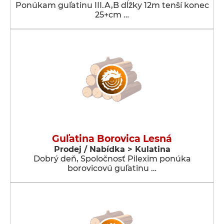
Ponúkam guľatinu III.A,B dĺžky 12m tenší konec
25+cm …
Guľatina Borovica Lesná
Prodej / Nabídka > Kulatina
Dobrý deň, Spoločnosť Pilexim ponúka
borovicovú guľatinu …