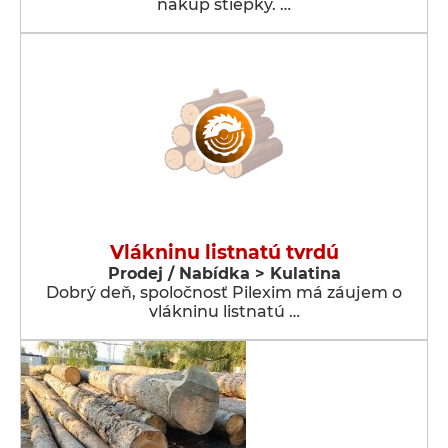
nákup štiepky. …
Vlákninu listnatú tvrdú
Prodej / Nabídka > Kulatina
Dobrý deň, spoločnosť Pilexim má záujem o
vlákninu listnatú …