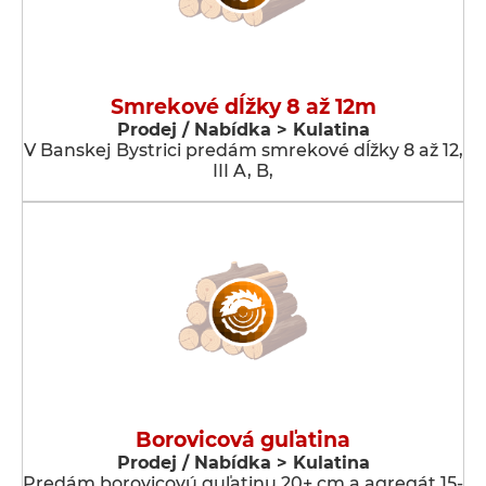
Smrekové dĺžky 8 až 12m
Prodej / Nabídka > Kulatina
V Banskej Bystrici predám smrekové dĺžky 8 až 12,
III A, B,
Borovicová guľatina
Prodej / Nabídka > Kulatina
Predám borovicovú guľatinu 20+ cm a agregát 15-