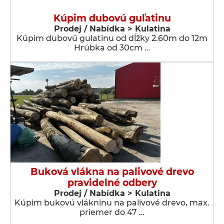
Kúpim dubovú guľatinu
Prodej / Nabídka > Kulatina
Kúpim dubovú gulatinu od dĺžky 2.60m do 12m
Hrúbka od 30cm …
Buková vlákna na palivové drevo
pravidelné odbery
Prodej / Nabídka > Kulatina
Kúpim bukovú vlákninu na palivové drevo, max.
priemer do 47 …