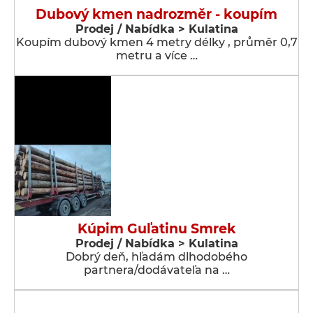
Dubový kmen nadrozměr - koupím
Prodej / Nabídka > Kulatina
Koupím dubový kmen 4 metry délky , průměr 0,7
metru a více …
Kúpim Guľatinu Smrek
Prodej / Nabídka > Kulatina
Dobrý deň, hľadám dlhodobého
partnera/dodávateľa na …