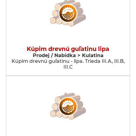
Kúpim drevnú guľatinu lipa
Prodej / Nabídka > Kulatina
Kúpim drevnú guľatinu - lipa. Trieda III.A, III.B,
III.C