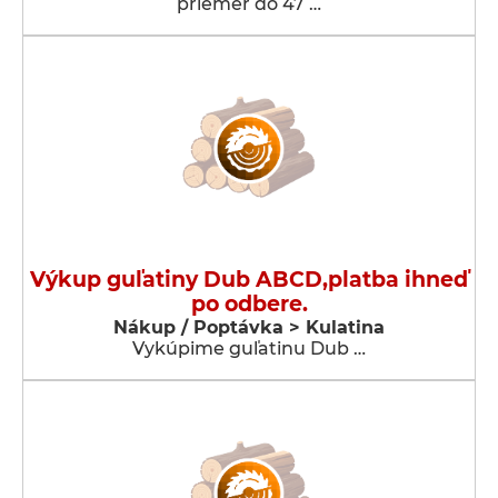
priemer do 47 …
Výkup guľatiny Dub ABCD,platba ihneď
po odbere.
Nákup / Poptávka > Kulatina
Vykúpime guľatinu Dub …