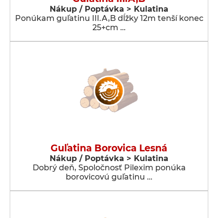
Nákup / Poptávka > Kulatina
Ponúkam guľatinu III.A,B dĺžky 12m tenší konec
25+cm …
Guľatina Borovica Lesná
Nákup / Poptávka > Kulatina
Dobrý deň, Spoločnosť Pilexim ponúka
borovicovú guľatinu …