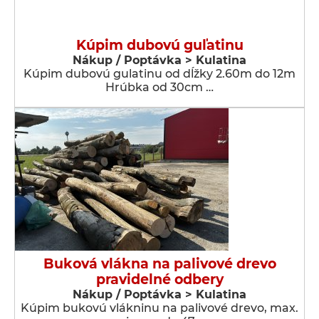
Kúpim dubovú guľatinu
Nákup / Poptávka > Kulatina
Kúpim dubovú gulatinu od dĺžky 2.60m do 12m
Hrúbka od 30cm …
Buková vlákna na palivové drevo
pravidelné odbery
Nákup / Poptávka > Kulatina
Kúpim bukovú vlákninu na palivové drevo, max.