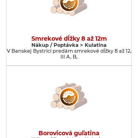
Smrekové dĺžky 8 až 12m
Nákup / Poptávka > Kulatina
V Banskej Bystrici predám smrekové dĺžky 8 až 12,
III A, B,
Borovicová guľatina