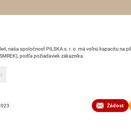
eň, naša spoločnosť PILSKA s. r. o. má voľnú kapacitu na pí
(SMREK), podľa požiadaviek zákazníka.
:
2023
Žádost