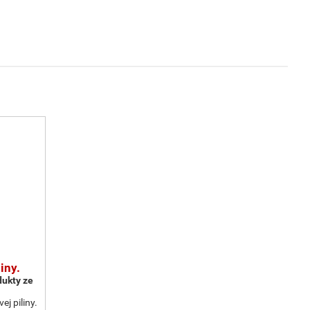
iny.
dukty ze
j piliny.