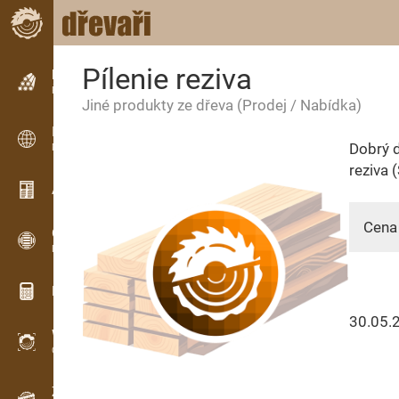
Pílenie reziva
Inzerce
Řádková inzerce
Jiné produkty ze dřeva
(Prodej / Nabídka)
Inzerce
Dobrý d
Mezinárodní inzerce
reziva 
Aktuality / Články
Cena 
OPTI-TIMB
Pořezová schémata
Dřevařské kalkulačky
30.05.
WoodProfi
Objem dřeva s AI
Záznamník