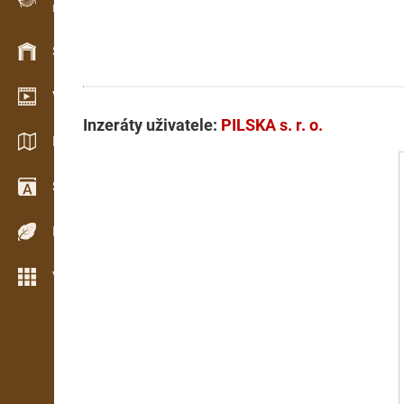
Evidence dřeva v terénu
Skladové hospodářství
Video showroom
Inzeráty uživatele:
PILSKA s. r. o.
Katalogy / Brožury
Slovník
Dřeviny
Více možností