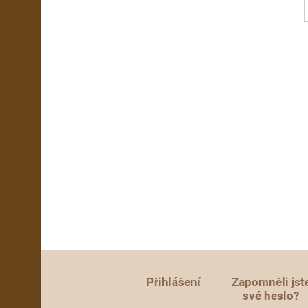
Přihlášení
Zapomněli jst
své heslo?