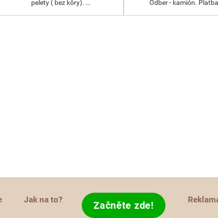
pelety ( bez kôry). …
Odber - kamión. Platb
e
Jak na to?
Reklam
Začněte zde!