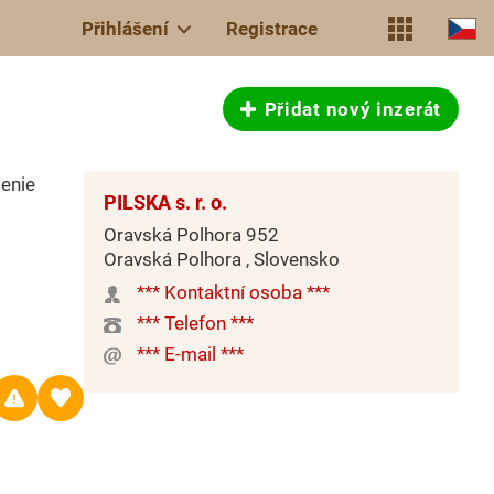
Přihlášení
Registrace
Přidat nový inzerát
lenie
PILSKA s. r. o.
Oravská Polhora 952
Oravská Polhora , Slovensko
*** Kontaktní osoba ***
*** Telefon ***
*** E-mail ***