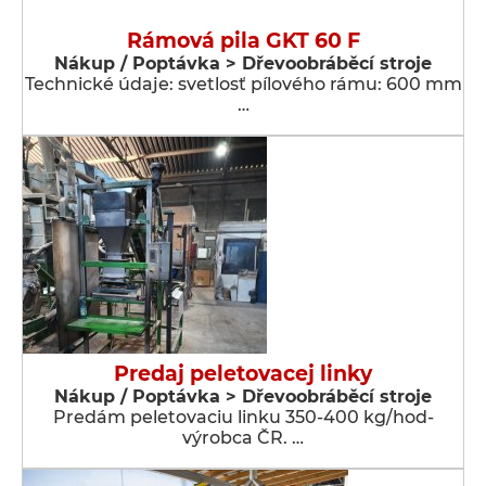
Rámová pila GKT 60 F
Nákup / Poptávka > Dřevoobráběcí stroje
Technické údaje: svetlosť pílového rámu: 600 mm
…
Predaj peletovacej linky
Nákup / Poptávka > Dřevoobráběcí stroje
Predám peletovaciu linku 350-400 kg/hod-
výrobca ČR. …