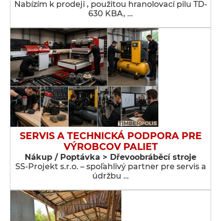
Nabízím k prodeji , použitou hranolovací pilu TD-
630 KBA, …
SERVIS A TECHNICKÁ PODPORA PRE
VÝROBCOV PALIET
Nákup / Poptávka > Dřevoobráběcí stroje
SS-Projekt s.r.o. – spoľahlivý partner pre servis a
údržbu …