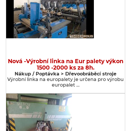
Nová -Výrobní linka na Eur palety výkon
1500 -2000 ks za 8h.
Nákup / Poptávka > Dřevoobráběcí stroje
Výrobní linka na europalety je určena pro výrobu
europalet …