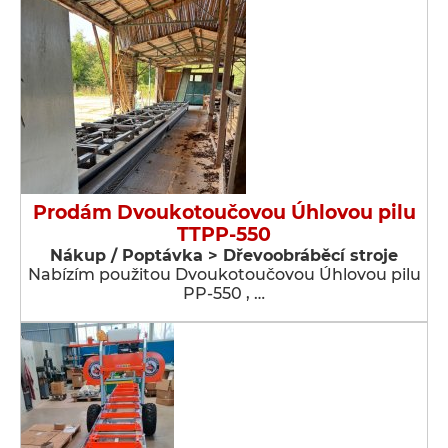
Prodám Dvoukotoučovou Úhlovou pilu
TTPP-550
Nákup / Poptávka > Dřevoobráběcí stroje
Nabízím použitou Dvoukotoučovou Úhlovou pilu
PP-550 , …