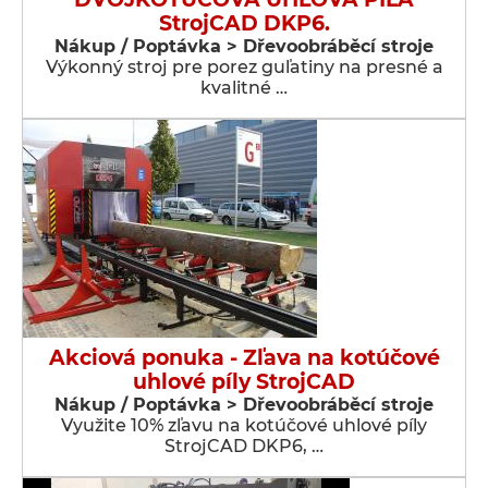
StrojCAD DKP6.
Nákup / Poptávka > Dřevoobráběcí stroje
Výkonný stroj pre porez guľatiny na presné a
kvalitné …
Akciová ponuka - Zľava na kotúčové
uhlové píly StrojCAD
Nákup / Poptávka > Dřevoobráběcí stroje
Využite 10% zľavu na kotúčové uhlové píly
StrojCAD DKP6, …