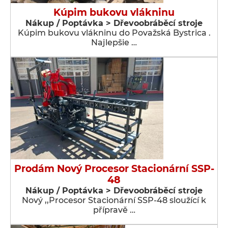
Kúpim bukovu vlákninu
Nákup / Poptávka > Dřevoobráběcí stroje
Kúpim bukovu vlákninu do Považská Bystrica .
Najlepšie …
Prodám Nový Procesor Stacionární SSP-
48
Nákup / Poptávka > Dřevoobráběcí stroje
Nový ,,Procesor Stacionární SSP-48 sloužící k
přípravě …