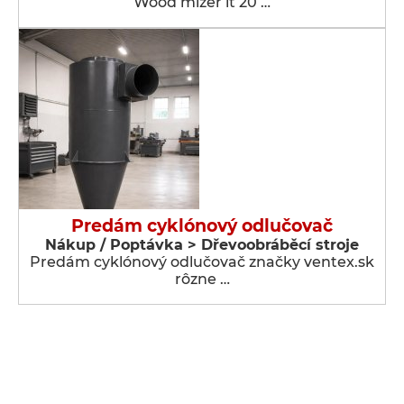
Wood mizer lt 20 …
Predám cyklónový odlučovač
Nákup / Poptávka > Dřevoobráběcí stroje
Predám cyklónový odlučovač značky ventex.sk
rôzne …