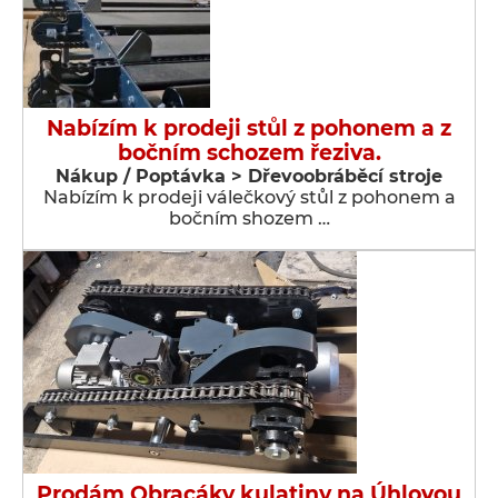
Nabízím k prodeji stůl z pohonem a z
bočním schozem řeziva.
Nákup / Poptávka > Dřevoobráběcí stroje
Nabízím k prodeji válečkový stůl z pohonem a
bočním shozem …
Prodám Obracáky kulatiny na Úhlovou