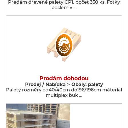
Predám drevené palety CP1. počet 350 ks. Fotky
pošlem v …
Prodám dohodou
Prodej / Nabídka > Obaly, palety
Palety rozměry od40/40cm do196/196cm máterial
multiplex buk …