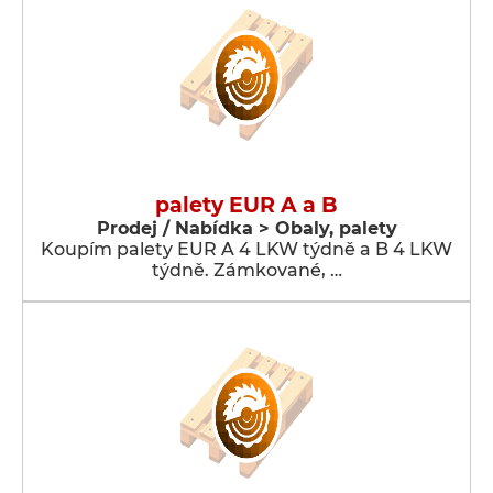
palety EUR A a B
Prodej / Nabídka > Obaly, palety
Koupím palety EUR A 4 LKW týdně a B 4 LKW
týdně. Zámkované, …