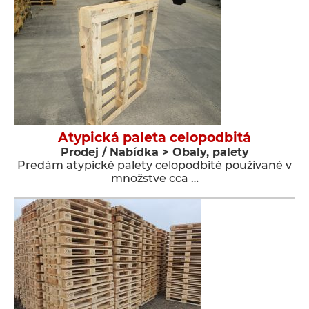
Atypická paleta celopodbitá
Prodej / Nabídka > Obaly, palety
Predám atypické palety celopodbité používané v
množstve cca …