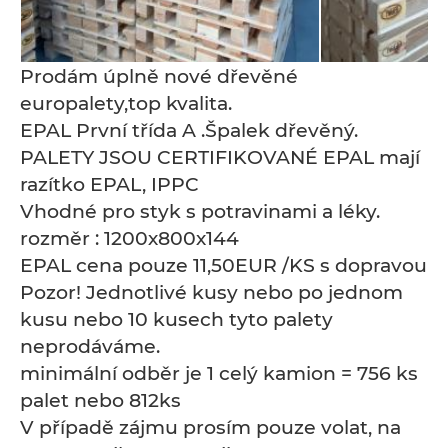
Prodám úplně nové dřevěné
europalety,top kvalita.
EPAL První třída A .Špalek dřevěný.
PALETY JSOU CERTIFIKOVANÉ EPAL mají
razítko EPAL, IPPC
Vhodné pro styk s potravinami a léky.
rozměr : 1200х800х144
EPAL cena pouze 11,50EUR /KS s dopravou
Pozor! Jednotlivé kusy nebo po jednom
kusu nebo 10 kusech tyto palety
neprodáváme.
minimální odběr je 1 celý kamion = 756 ks
palet nebo 812ks
V případě zájmu prosím pouze volat, na