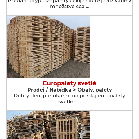
Predám atypické palety celopodbité používané v
množstve cca …
Europalety svetlé
Prodej / Nabídka > Obaly, palety
Dobrý deň, ponúkame na predaj europalety
svetlé - …