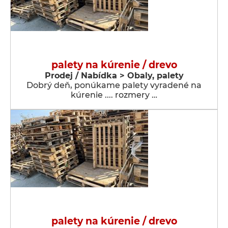
palety na kúrenie / drevo
Prodej / Nabídka > Obaly, palety
Dobrý deň, ponúkame palety vyradené na
kúrenie .... rozmery …
palety na kúrenie / drevo