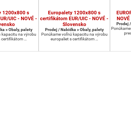
y 1200x800 s
Europalety 1200x800 s
EUROP
EUR/UIC - NOVÉ -
certifikátom EUR/UIC - NOVÉ -
NOVÉ 
vensko
Slovensko
Prodej /
Ponúkame v
ka > Obaly, palety
Prodej / Nabídka > Obaly, palety
pre
kapacitu na výrobu
Ponúkame voľnú kapacitu na výrobu
s certifikátom …
europaliet s certifikátom …