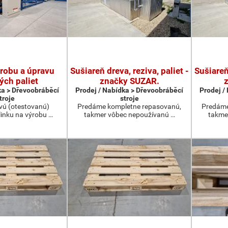
ýrobu a úpravu
Sušiareň dreva, reziva, paliet -
Sušiareň 
ých paliet
značky SUZAR.
ka > Dřevoobráběcí
Prodej / Nabídka > Dřevoobráběcí
Prodej /
troje
stroje
ú (otestovanú)
Predáme kompletne repasovanú,
Predáme
linku na výrobu …
takmer vôbec nepoužívanú …
takme