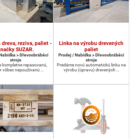
dreva, reziva, paliet -
Linka na výrobu drevených
značky SUZAR.
paliet
 Nabídka > Dřevoobráběcí
Prodej / Nabídka > Dřevoobráběcí
stroje
stroje
 kompletne repasovanú,
Predáme novú automatickú linku na
r vôbec nepoužívanú …
výrobu (úpravu) drevených …