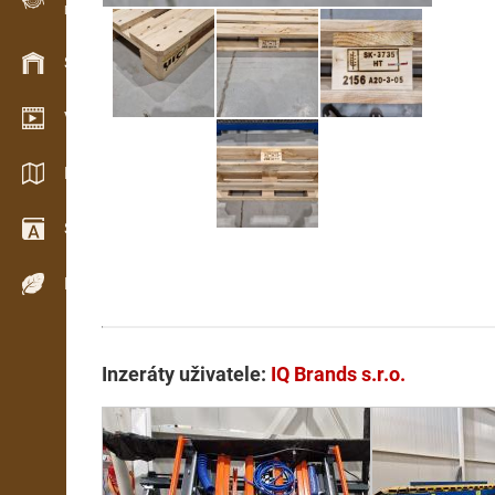
Evidence dřeva v terénu
Skladové hospodářství
Video showroom
Katalogy / Brožury
Slovník
Dřeviny
Inzeráty uživatele:
IQ Brands s.r.o.