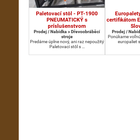
Paletovací stôl - PT-1900
Europalet
PNEUMATICKÝ s
certifikátom 
príslušenstvom
Slo
Prodej / Nabídka > Dřevoobráběcí
Prodej / Nabíd
stroje
Ponúkame voľnú 
Predáme úplne nový, ani raz nepoužitý
europaliet 
Paletovací stôl s …