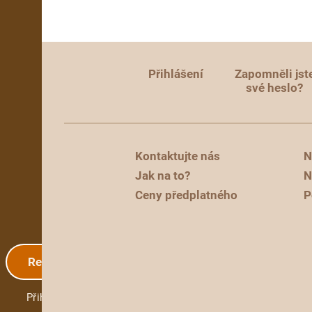
Přihlášení
Zapomněli jst
své heslo?
Kontaktujte nás
N
Jak na to?
N
Ceny předplatného
P
Registrace
Přihlášení