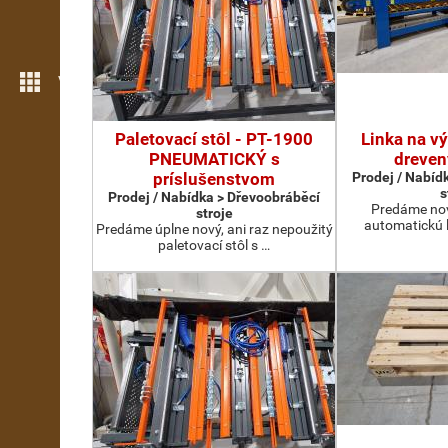
Více možností
Paletovací stôl - PT-1900
Linka na v
PNEUMATICKÝ s
dreven
príslušenstvom
Prodej / Nabíd
s
Prodej / Nabídka > Dřevoobráběcí
Predáme nov
stroje
automatickú 
Predáme úplne nový, ani raz nepoužitý
paletovací stôl s …