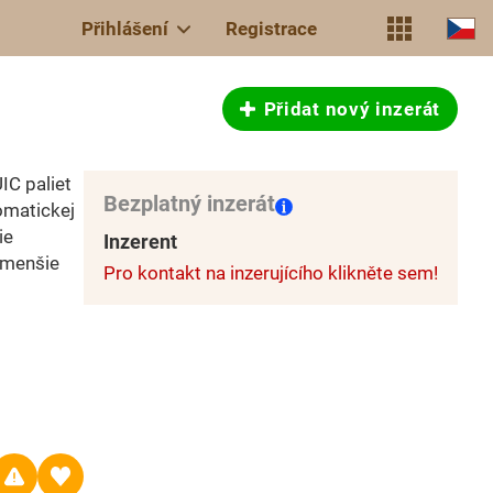
Přihlášení
Registrace
Přidat nový inzerát
IC paliet
Bezplatný inzerát
omatickej
ie
Inzerent
 menšie
Pro kontakt na inzerujícího klikněte sem!