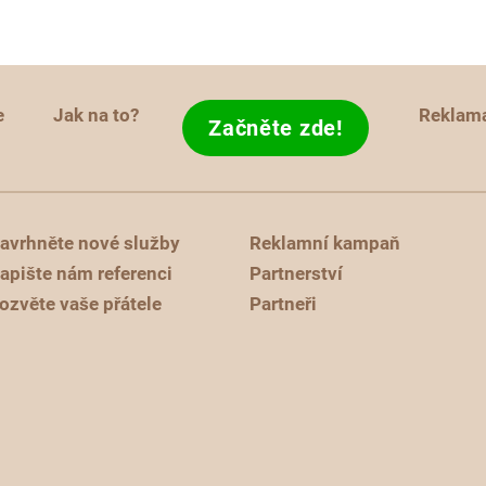
e
Jak na to?
Reklam
Začněte zde!
avrhněte nové služby
Reklamní kampaň
apište nám referenci
Partnerství
ozvěte vaše přátele
Partneři