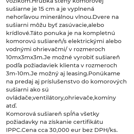
vozíkom.Hrúbka steny komorovej
sušiarne je 15 cm a je vyplnená
nehorľavou minerálnou vlnou.Dvere na
sušiarni môžu byť zasúvacie,alebo
krídlové.Táto ponuka je na kompletnú
komorovú sušiareň/s elektrickými alebo
vodnými ohrievačmi/ v rozmeroch
10mx3mx3m.Je možné vyrobiť sušiareň
podľa požiadaviek klienta v rozmeroch
3m-10m.Je možný aj leasing.Ponúkame
na predaj aj príslušenstvo do komorových
sušiarni ako sú
ovládače,ventilátory,ohrievače,komíny
atď.
Komorová sušiareň spĺňa všetky
požiadavky na získanie certifikátu
IPPC.Cena cca 30,000 eur bez DPH/ks.