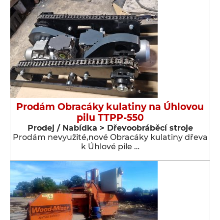
Prodám Obracáky kulatiny na Úhlovou
pilu TTPP-550
Prodej / Nabídka > Dřevoobráběcí stroje
Prodám nevyužité,nové Obracáky kulatiny dřeva
k Úhlové pile …