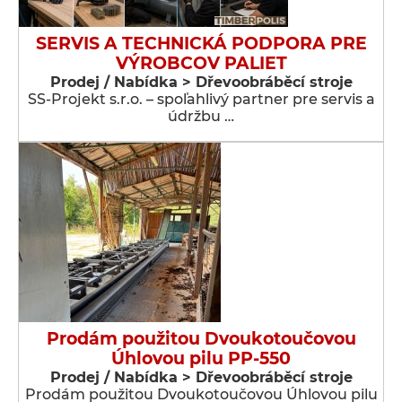
SERVIS A TECHNICKÁ PODPORA PRE
VÝROBCOV PALIET
Prodej / Nabídka > Dřevoobráběcí stroje
SS-Projekt s.r.o. – spoľahlivý partner pre servis a
údržbu …
Prodám použitou Dvoukotoučovou
Úhlovou pilu PP-550
Prodej / Nabídka > Dřevoobráběcí stroje
Prodám použitou Dvoukotoučovou Úhlovou pilu