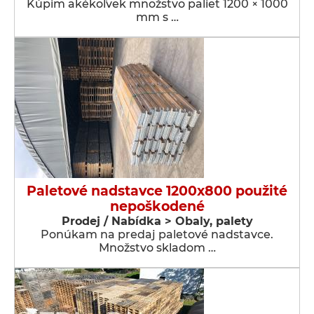
Kúpim akékoľvek množstvo paliet 1200 × 1000
mm s …
Paletové nadstavce 1200x800 použité
nepoškodené
Prodej / Nabídka > Obaly, palety
Ponúkam na predaj paletové nadstavce.
Množstvo skladom …