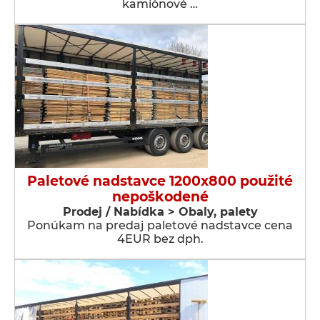
kamiónové …
Paletové nadstavce 1200x800 použité
nepoškodené
Prodej / Nabídka > Obaly, palety
Ponúkam na predaj paletové nadstavce cena
4EUR bez dph.