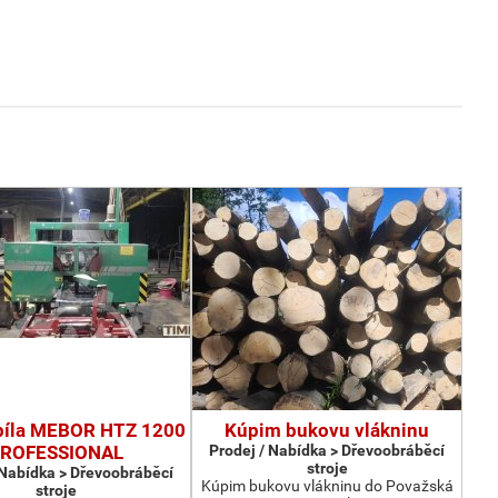
píla MEBOR HTZ 1200
Kúpim bukovu vlákninu
ROFESSIONAL
Prodej / Nabídka > Dřevoobráběcí
stroje
 Nabídka > Dřevoobráběcí
Kúpim bukovu vlákninu do Považská
stroje