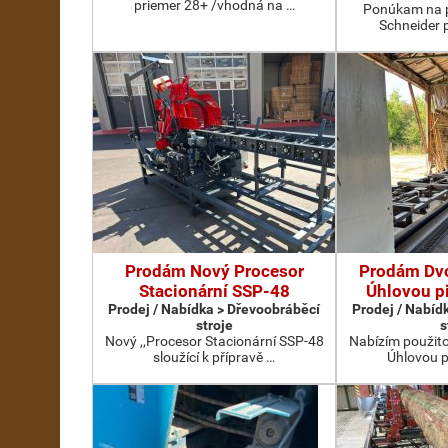
priemer 28+ /vhodná na …
Ponúkam na p
Schneider 
Prodám Nový Procesor
Prodám Dv
Stacionární SSP-48
Úhlovou p
Prodej / Nabídka > Dřevoobráběcí
Prodej / Nabíd
stroje
s
Nový ,,Procesor Stacionární SSP-48
Nabízím použit
sloužící k přípravě …
Úhlovou p