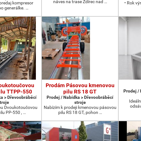
náves na trase Ždírec nad …
redaj kompresor
• Rok vý
po generálke. …
oukotoučovou
Prodám Pásovou kmenovou
ilu TTPP-550
pilu RS 18 GT
Prodej /
ka > Dřevoobráběcí
Prodej / Nabídka > Dřevoobráběcí
Ideáln
troje
stroje
odsáv
ou Dvoukotoučovou
Nabízím k prodeji kmenovou pásovou
ilu PP-550 , …
pilu RS 18 GT, pohon …