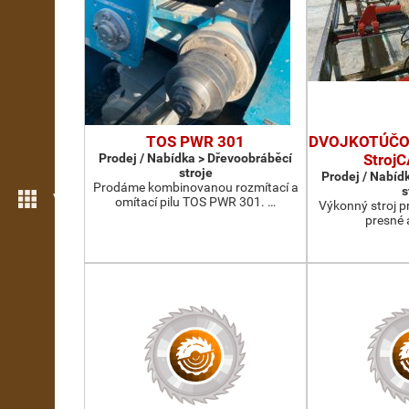
TOS PWR 301
DVOJKOTÚČOV
Prodej / Nabídka > Dřevoobráběcí
Stroj
stroje
Prodej / Nabíd
Prodáme kombinovanou rozmítací a
s
Více možností
omítací pilu TOS PWR 301. …
Výkonný stroj p
presné 