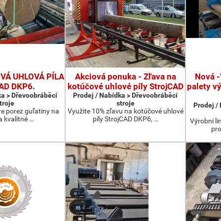
Á UHLOVÁ PÍLA
Akciová ponuka - Zľava na
Nová -
CAD DKP6.
kotúčové uhlové píly StrojCAD
palety v
ka > Dřevoobráběcí
Prodej / Nabídka > Dřevoobráběcí
troje
stroje
Prodej /
re porez guľatiny na
Využite 10% zľavu na kotúčové uhlové
a kvalitné …
píly StrojCAD DKP6, …
Výrobní li
pro