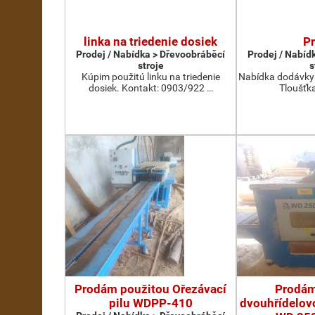
linka na triedenie dosiek
P
Prodej / Nabídka > Dřevoobráběcí
Prodej / Nabíd
stroje
s
Kúpim použitú linku na triedenie
Nabídka dodávky 
dosiek. Kontakt: 0903/922 …
Tloušťka
Prodám použitou Ořezávací
Prodám
pilu WDPP-410
dvouhřídelovo