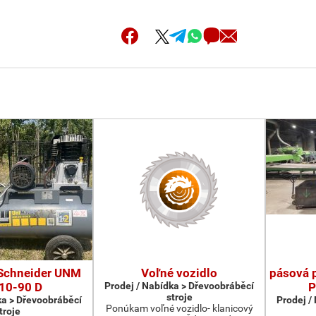
Schneider UNM
Voľné vozidlo
pásová 
10-90 D
Prodej / Nabídka > Dřevoobráběcí
P
stroje
ka > Dřevoobráběcí
Prodej /
Ponúkam voľné vozidlo- klanicový
troje