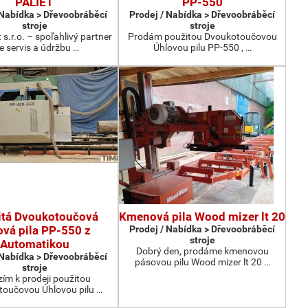
PALIET
PP-550
 Nabídka > Dřevoobráběcí
Prodej / Nabídka > Dřevoobráběcí
stroje
stroje
 s.r.o. – spoľahlivý partner
Prodám použitou Dvoukotoučovou
e servis a údržbu …
Úhlovou pilu PP-550 , …
itá Dvoukotoučová
Kmenová pila Wood mizer lt 20
ová pila PP-550 z
Prodej / Nabídka > Dřevoobráběcí
stroje
Automatikou
Dobrý den, prodáme kmenovou
 Nabídka > Dřevoobráběcí
pásovou pilu Wood mizer lt 20 …
stroje
ím k prodeji použitou
oučovou Úhlovou pilu …