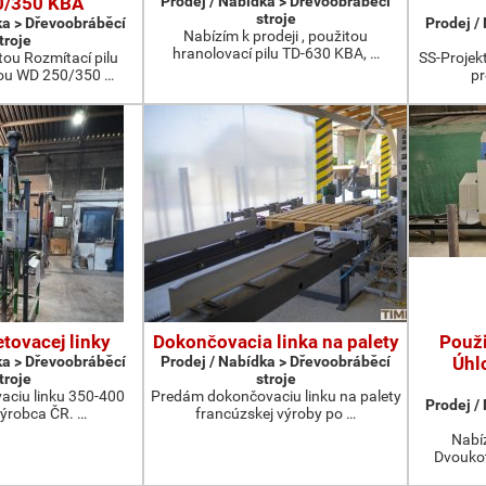
0/350 KBA
Prodej / Nabídka > Dřevoobráběcí
stroje
ka > Dřevoobráběcí
Prodej /
Nabízím k prodeji , použitou
troje
hranolovací pilu TD-630 KBA, …
ou Rozmítací pilu
SS-Projekt
ou WD 250/350 …
pr
etovacej linky
Dokončovacia linka na palety
Použ
ka > Dřevoobráběcí
Prodej / Nabídka > Dřevoobráběcí
Úhl
troje
stroje
aciu linku 350-400
Predám dokončovaciu linku na palety
Prodej /
výrobca ČR. …
francúzskej výroby po …
Nabíz
Dvoukot