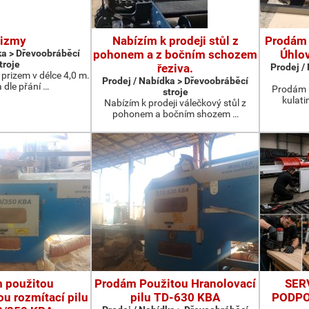
rizmy
Nabízím k prodeji stůl z
Prodám 
ka > Dřevoobráběcí
pohonem a z bočním schozem
Úhlo
troje
řeziva.
Prodej /
prizem v délce 4,0 m.
Prodej / Nabídka > Dřevoobráběcí
 dle přání …
Prodám 
stroje
kulati
Nabízím k prodeji válečkový stůl z
pohonem a bočním shozem …
 použitou
Prodám Použitou Hranolovací
SER
u rozmítací pilu
pilu TD-630 KBA
PODPO