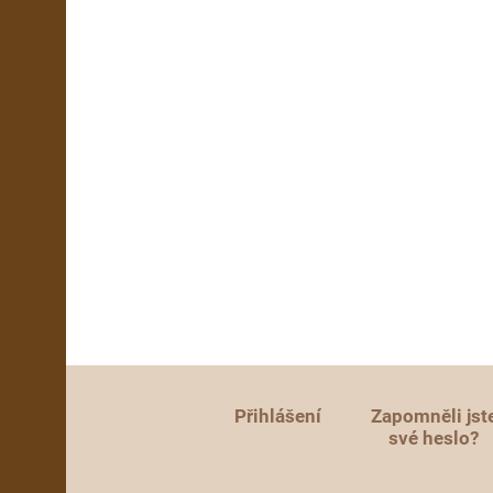
Přihlášení
Zapomněli jst
své heslo?