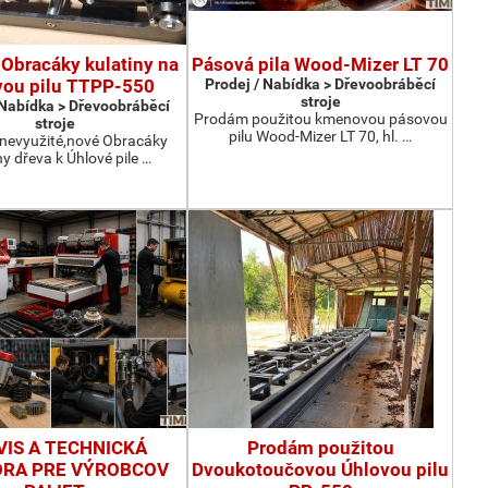
Obracáky kulatiny na
Pásová pila Wood-Mizer LT 70
vou pilu TTPP-550
Prodej / Nabídka > Dřevoobráběcí
stroje
 Nabídka > Dřevoobráběcí
Prodám použitou kmenovou pásovou
stroje
pilu Wood-Mizer LT 70, hl. …
nevyužité,nové Obracáky
ny dřeva k Úhlové pile …
VIS A TECHNICKÁ
Prodám použitou
RA PRE VÝROBCOV
Dvoukotoučovou Úhlovou pilu