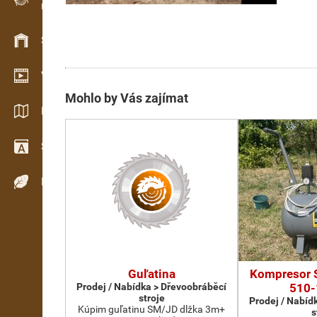
Evidence dřeva v terénu
Skladové hospodářství
Video showroom
Mohlo by Vás zajímat
Katalogy / Brožury
Slovník
Dřeviny
Guľatina
Kompresor 
Prodej / Nabídka > Dřevoobráběcí
510-
stroje
Prodej / Nabíd
Kúpim guľatinu SM/JD dlžka 3m+
s