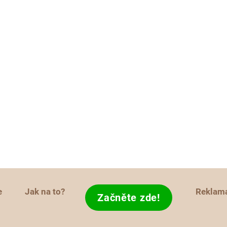
e
Jak na to?
Reklam
Začněte zde!