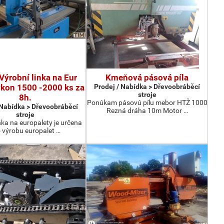
Výrobní linka na Eur
Kmeňová pásová píla
ýkon 1500 -2000 ks za
Prodej / Nabídka > Dřevoobráběcí
stroje
8h.
Ponúkam pásovú pílu mebor HTŽ 1000
 Nabídka > Dřevoobráběcí
Rezná dráha 10m Motor …
stroje
nka na europalety je určena
 výrobu europalet …