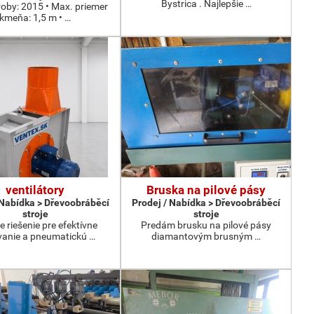
Bystrica . Najlepšie …
roby: 2015 • Max. priemer
kmeňa: 1,5 m • …
ventilátory
Bruska na pilové pásy
 Nabídka > Dřevoobráběcí
Prodej / Nabídka > Dřevoobráběcí
stroje
stroje
e riešenie pre efektívne
Predám brusku na pilové pásy
anie a pneumatickú …
diamantovým brusným …