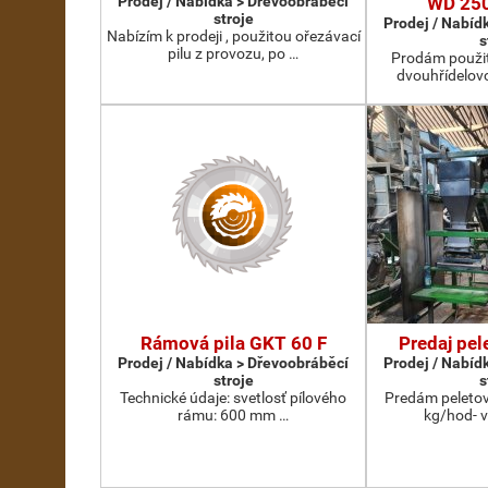
Prodej / Nabídka > Dřevoobráběcí
WD 25
stroje
Prodej / Nabíd
Nabízím k prodeji , použitou ořezávací
s
pilu z provozu, po …
Prodám použit
dvouhřídelov
Rámová pila GKT 60 F
Predaj pel
Prodej / Nabídka > Dřevoobráběcí
Prodej / Nabíd
stroje
s
Technické údaje: svetlosť pílového
Predám peletov
rámu: 600 mm …
kg/hod- 