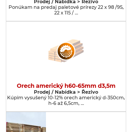
Prodej / Nabídka > Řezivo
Ponúkam na predaj paletové prírezy 22 x 98 /95,
22 x 115 / …
Orech americký h60-65mm d3,5m
Prodej / Nabídka > Řezivo
Kúpim vysušený 10-12% orech americký d-350cm,
h-6 až 6,5cm, …