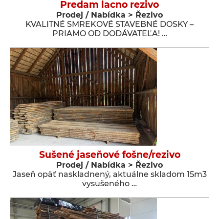
Predam lacno rezivo
Prodej / Nabídka > Řezivo
KVALITNÉ SMREKOVÉ STAVEBNÉ DOSKY –
PRIAMO OD DODÁVATEĽA! …
Sušené jaseňové fošne/rezivo
Prodej / Nabídka > Řezivo
Jaseň opäť naskladnený, aktuálne skladom 15m3
vysušeného …