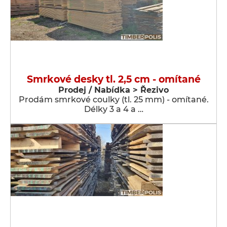
Smrkové desky tl. 2,5 cm - omítané
Prodej / Nabídka > Řezivo
Prodám smrkové coulky (tl. 25 mm) - omítané.
Délky 3 a 4 a …