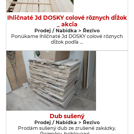
Ihličnaté Jd DOSKY colové rôznych dĺžok
_ akcia
Prodej / Nabídka > Řezivo
Ponúkame ihličnaté Jd DOSKY colové rôznych
dĺžok podľa …
Dub sušený
Prodej / Nabídka > Řezivo
Prodám sušený dub ze zrušené zakázky.
Rozměry, hoblované …