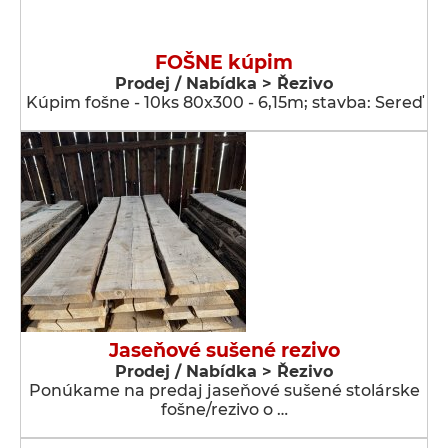
FOŠNE kúpim
Prodej / Nabídka > Řezivo
Kúpim fošne - 10ks 80x300 - 6,15m; stavba: Sereď
Jaseňové sušené rezivo
Prodej / Nabídka > Řezivo
Ponúkame na predaj jaseňové sušené stolárske
fošne/rezivo o …