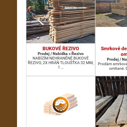
BUKOVÉ ŘEZIVO
Smrkové des
Prodej / Nabídka > Řezivo
om
NABÍZÍM NEHRANĚNÉ BUKOVÉ
Prodej / N
ŘEZIVO, 2X HRÁŇ TLOUŠŤKA 32 MM,
Prodám smrkové 
1 …
omítané. D