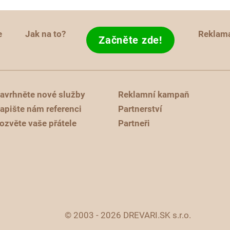
e
Jak na to?
Reklam
Začněte zde!
avrhněte nové služby
Reklamní kampaň
apište nám referenci
Partnerství
ozvěte vaše přátele
Partneři
© 2003 - 2026 DREVARI.SK s.r.o.