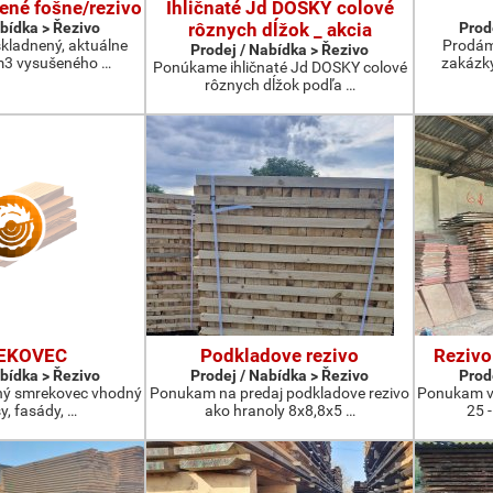
ené fošne/rezivo
Ihličnaté Jd DOSKY colové
abídka > Řezivo
rôznych dĺžok _ akcia
Prod
kladnený, aktuálne
Prodám
Prodej / Nabídka > Řezivo
3 vysušeného …
zakázky
Ponúkame ihličnaté Jd DOSKY colové
rôznych dĺžok podľa …
EKOVEC
Podkladove rezivo
Rezivo
abídka > Řezivo
Prodej / Nabídka > Řezivo
Prod
ný smrekovec vhodný
Ponukam na predaj podkladove rezivo
Ponukam v
y, fasády, …
ako hranoly 8x8,8x5 …
25 -