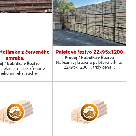
stolárske z červeného
Paletové řezivo 22x95x1200
smreka.
Prodej / Nabídka > Řezivo
Nabízím vykrácená paletová prkna.
ej / Nabídka > Řezivo
22x95x1200 II. třídy cena …
pekné stolárske fošne z
ného smreka, suché, …