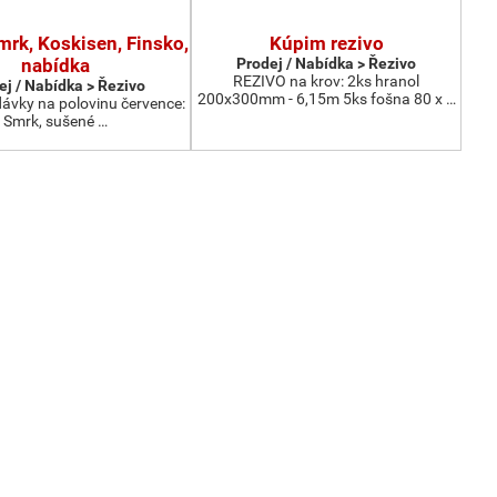
mrk, Koskisen, Finsko,
Kúpim rezivo
nabídka
Prodej / Nabídka > Řezivo
REZIVO na krov: 2ks hranol
ej / Nabídka > Řezivo
200x300mm - 6,15m 5ks fošna 80 x …
vky na polovinu července:
Smrk, sušené …