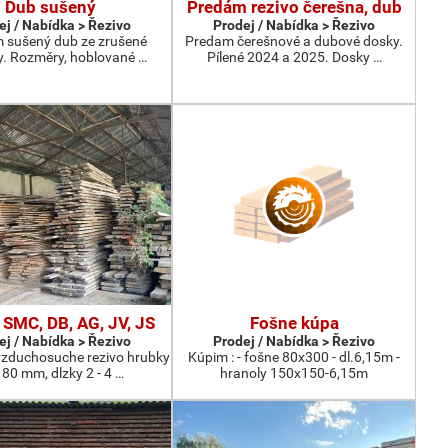
Dub sušený
Predám rezivo čerešna, dub
ej / Nabídka > Řezivo
Prodej / Nabídka > Řezivo
 sušený dub ze zrušené
Predam čerešnové a dubové dosky.
. Rozměry, hoblované …
Pílené 2024 a 2025. Dosky …
 SMC, DB, AG, JV, JS
Fošne kúpa
ej / Nabídka > Řezivo
Prodej / Nabídka > Řezivo
zduchosuche rezivo hrubky
Kúpim : - fošne 80x300 - dl.6,15m -
 80 mm, dlzky 2 - 4 …
hranoly 150x150-6,15m