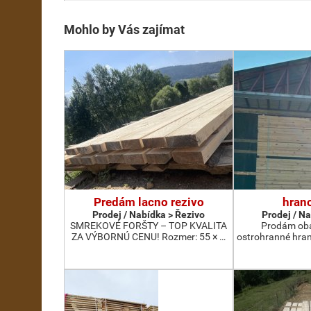
Mohlo by Vás zajímat
Predám lacno rezivo
hran
Prodej / Nabídka > Řezivo
Prodej / N
SMREKOVÉ FORŠTY – TOP KVALITA
Prodám oba
ZA VÝBORNÚ CENU! Rozmer: 55 × …
ostrohranné hra