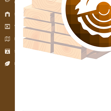
Evidence dřeva v terénu
Skladové hospodářství
Video showroom
Katalogy / Brožury
Slovník
Dřeviny