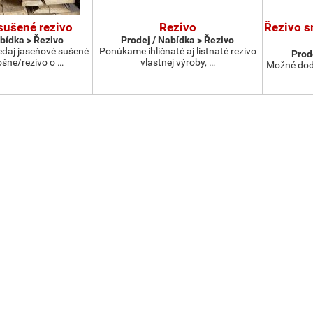
sušené rezivo
Rezivo
Řezivo s
abídka > Řezivo
Prodej / Nabídka > Řezivo
daj jaseňové sušené
Ponúkame ihličnaté aj listnaté rezivo
Prod
ošne/rezivo o …
vlastnej výroby, …
Možné dodá