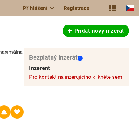
Přihlášení
Registrace
Přidat nový inzerát
maximálna
Bezplatný inzerát
Inzerent
Pro kontakt na inzerujícího klikněte sem!