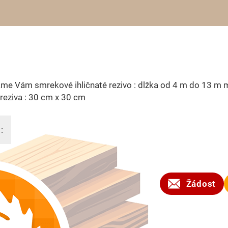
me Vám smrekové ihličnaté rezivo : dlžka od 4 m do 13 m 
reziva : 30 cm x 30 cm
:
2023
Žádost