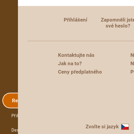
Přihlášení
Zapomněli jst
své heslo?
Kontaktujte nás
N
Jak na to?
N
Ceny předplatného
P
Registrace
Přihlášení
Zvolte si jazyk
Demo