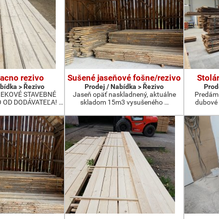
acno rezivo
Sušené jaseňové fošne/rezivo
Stolá
abídka > Řezivo
Prodej / Nabídka > Řezivo
Prod
REKOVÉ STAVEBNÉ
Jaseň opäť naskladnený, aktuálne
Predám 
 OD DODÁVATEĽA! …
skladom 15m3 vysušeného …
dubové 