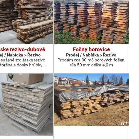
rske rezivo-dubové
Fošny borovice
ej / Nabídka > Řezivo
Prodej / Nabídka > Řezivo
sušené stolárske rezivo-
Prodám cca 30 m3 borových fošen,
foršne a dosky hrúbky …
síla 50 mm délka 4,0 m