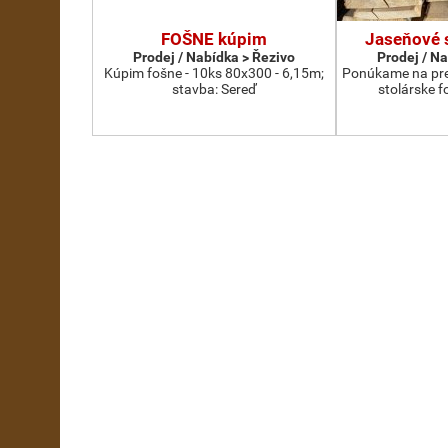
FOŠNE kúpim
Jaseňové 
Prodej / Nabídka > Řezivo
Prodej / N
Kúpim fošne - 10ks 80x300 - 6,15m;
Ponúkame na pre
stavba: Sereď
stolárske f