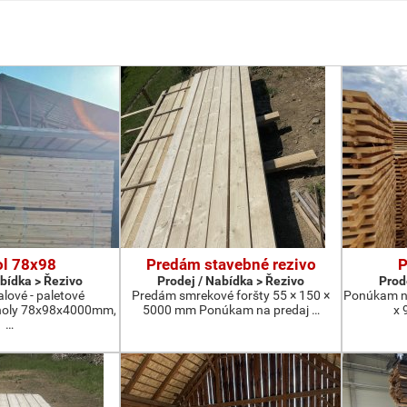
ol 78x98
Predám stavebné rezivo
P
abídka > Řezivo
Prodej / Nabídka > Řezivo
Prod
lové - paletové
Predám smrekové foršty 55 × 150 ×
Ponúkam na
noly 78x98x4000mm,
5000 mm Ponúkam na predaj …
x 
…