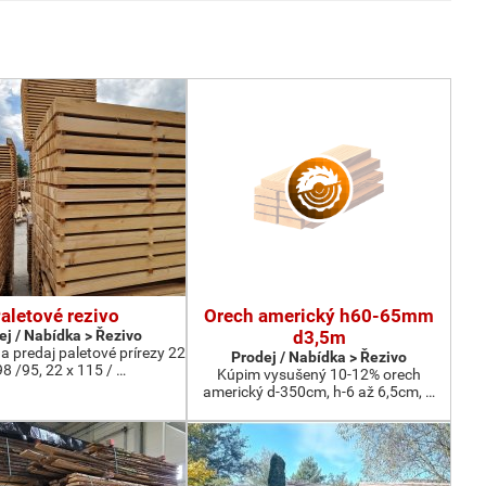
aletové rezivo
Orech americký h60-65mm
ej / Nabídka > Řezivo
d3,5m
 predaj paletové prírezy 22
Prodej / Nabídka > Řezivo
98 /95, 22 x 115 / …
Kúpim vysušený 10-12% orech
americký d-350cm, h-6 až 6,5cm, …