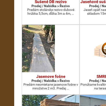
Sušené DB rezivo
Jaseňové suš
Prodej / Nabídka > Řezivo
Prodej / N
Predám stolárske rezivo-dubové
Jaseň opäť nas
hrúbka 5,5cm, dĺžka 3m a 4m, …
skladom 15m
Jasenove fošne
SMR
Prodej / Nabídka > Řezivo
Prodej / N
Predám neomietane jasenove fošne v
Ponúkame kvalit
množstve 2 m3. Predaj …
na teras