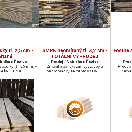
ky tl. 2,5 cm -
SMRK neomítaný tl. 3,2 cm -
Foštne 
ítané
TOTÁLNÍ VÝPRODEJ
abídka > Řezivo
Prodej / Nabídka > Řezivo
Prod
coulky (tl. 25 mm) -
Změnil jsem systém výstavby a
Predám 
élky 3 a 4 a …
nahromadily se mi SMRKOVÉ …
červe