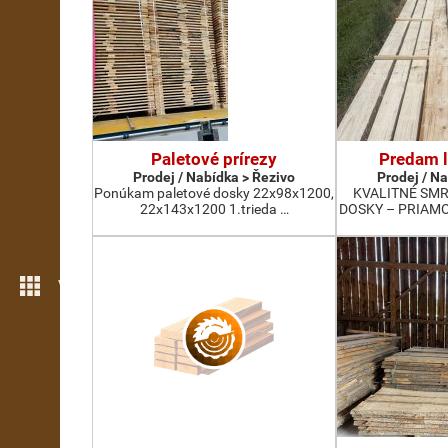
Paletové prírezy
Predam l
Prodej / Nabídka > Řezivo
Prodej / N
Ponúkam paletové dosky 22x98x1200,
KVALITNÉ SM
22x143x1200 1.trieda …
DOSKY – PRIAMO
Více možností