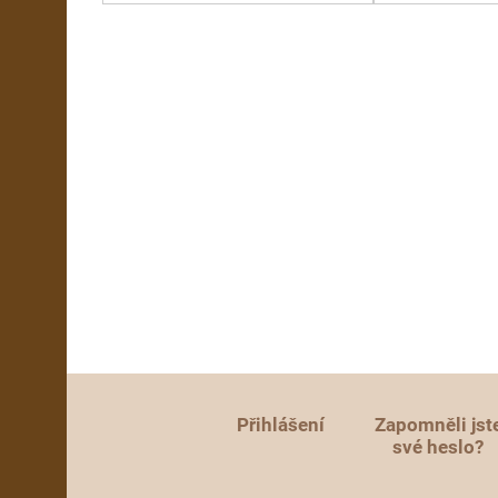
Přihlášení
Zapomněli jst
své heslo?