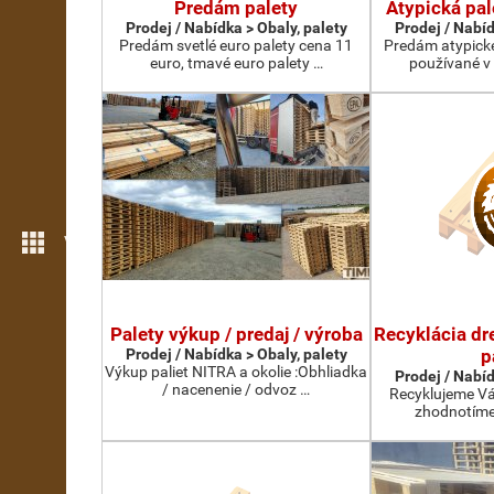
Predám palety
Atypická pal
Prodej / Nabídka > Obaly, palety
Prodej / Nabíd
Predám svetlé euro palety cena 11
Predám atypické
euro, tmavé euro palety …
používané v
Více možností
Palety výkup / predaj / výroba
Recyklácia dr
Prodej / Nabídka > Obaly, palety
p
Výkup paliet NITRA a okolie :Obhliadka
Prodej / Nabíd
/ nacenenie / odvoz …
Recyklujeme Vá
zhodnotíme 