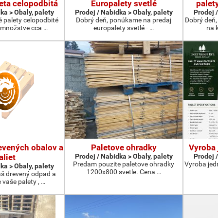
eta celopodbitá
Europalety svetlé
palet
ka > Obaly, palety
Prodej / Nabídka > Obaly, palety
Prodej /
 palety celopodbité
Dobrý deň, ponúkame na predaj
Dobrý deň,
 množstve cca …
europalety svetlé - …
na k
evených obalov a
Paletove ohradky
Vyroba 
aliet
Prodej / Nabídka > Obaly, palety
Prodej /
Predam pouzite paletove ohradky
Vyroba jed
ka > Obaly, palety
1200x800 svetle. Cena …
š drevený odpad a
vaše palety , …