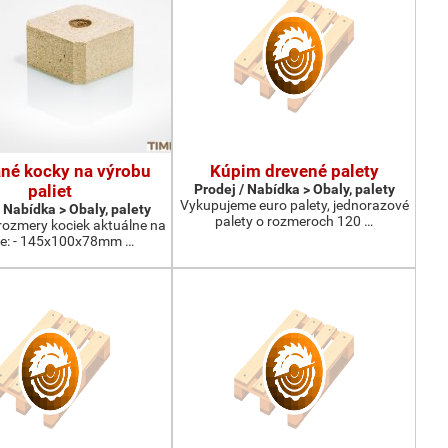
né kocky na výrobu
Kúpim drevené palety
paliet
Prodej / Nabídka > Obaly, palety
Vykupujeme euro palety, jednorazové
 Nabídka > Obaly, palety
palety o rozmeroch 120 …
rozmery kociek aktuálne na
de: - 145x100x78mm …