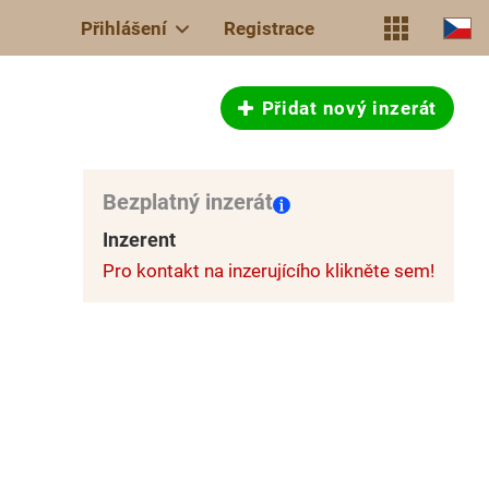
Přihlášení
Registrace
Přidat nový inzerát
Bezplatný inzerát
Inzerent
Pro kontakt na inzerujícího klikněte sem!