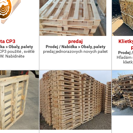
eta CP3
predaj
Klietk
ka > Obaly, palety
Prodej / Nabídka > Obaly, palety
P3 použité , světlé
predaj jednorazovych novych paliet
Prodej /
W. Nabídněte
Hľadám s
kliet