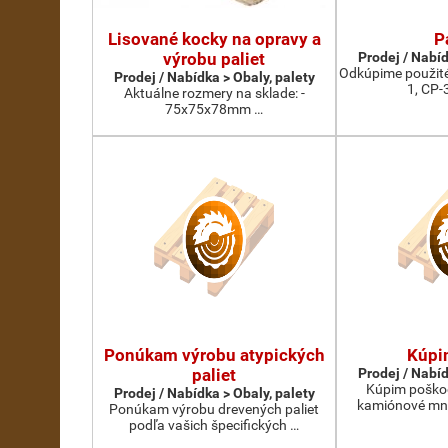
Lisované kocky na opravy a
P
výrobu paliet
Prodej / Nabíd
Odkúpime použité
Prodej / Nabídka > Obaly, palety
1, CP-
Aktuálne rozmery na sklade: -
75x75x78mm …
Ponúkam výrobu atypických
Kúpi
paliet
Prodej / Nabíd
Kúpim poškod
Prodej / Nabídka > Obaly, palety
kamiónové mno
Ponúkam výrobu drevených paliet
podľa vašich špecifických …