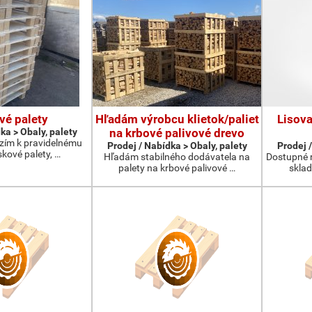
vé palety
Hľadám výrobcu klietok/paliet
Lisova
ka > Obaly, palety
na krbové palivové drevo
ízím k pravidelnému
Prodej / Nabídka > Obaly, palety
Prodej /
kové palety, …
Hľadám stabilného dodávatela na
Dostupné 
palety na krbové palivové …
skla