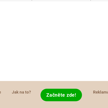
e
Jak na to?
Reklam
Začněte zde!