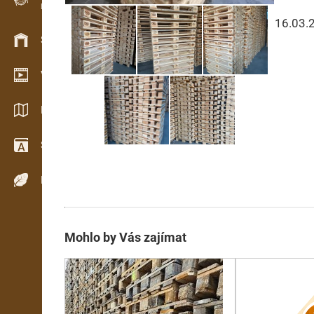
Evidence dřeva v terénu
16.03.
Skladové hospodářství
Video showroom
Katalogy / Brožury
Slovník
Dřeviny
Mohlo by Vás zajímat