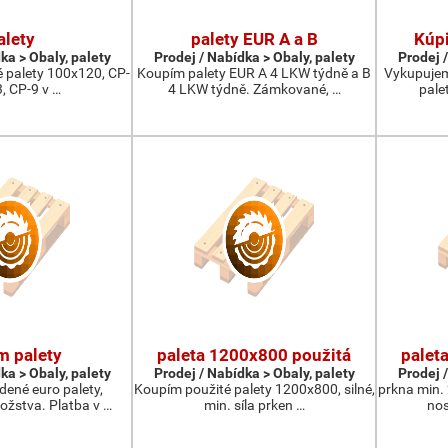
alety
palety EUR A a B
Kúpi
ka > Obaly, palety
Prodej / Nabídka > Obaly, palety
Prodej /
 palety 100x120, CP-
Koupím palety EUR A 4 LKW týdně a B
Vykupujem
3, CP-9 v …
4 LKW týdně. Zámkované, …
pale
m palety
paleta 1200x800 použitá
palet
ka > Obaly, palety
Prodej / Nabídka > Obaly, palety
Prodej /
ené euro palety,
Koupím použité palety 1200x800, silné,
prkna min.
žstva. Platba v …
min. síla prken …
nos