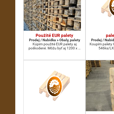
Použité EUR palety
pal
Prodej / Nabídka > Obaly, palety
Prodej / Nabíd
Kúpim použité EUR palety aj
Koupím palety C
poškodené. Môžu byť aj 1200 x …
546ks/LK