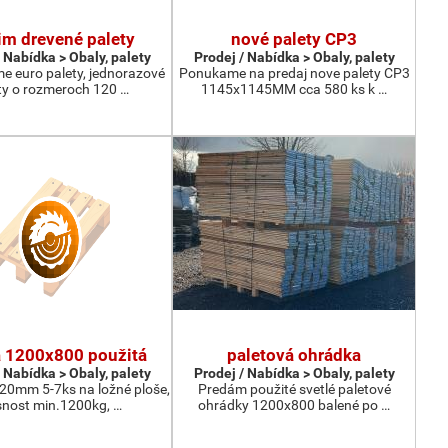
m drevené palety
nové palety CP3
 Nabídka > Obaly, palety
Prodej / Nabídka > Obaly, palety
e euro palety, jednorazové
Ponukame na predaj nove palety CP3
ty o rozmeroch 120 …
1145x1145MM cca 580 ks k …
a 1200x800 použitá
paletová ohrádka
 Nabídka > Obaly, palety
Prodej / Nabídka > Obaly, palety
 20mm 5-7ks na ložné ploše,
Predám použité svetlé paletové
nost min.1200kg, …
ohrádky 1200x800 balené po …