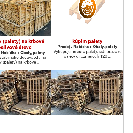
y (palety) na krbové
kúpim palety
palivové drevo
Prodej / Nabídka > Obaly, palety
Vykupujeme euro palety, jednorazové
 Nabídka > Obaly, palety
palety o rozmeroch 120 …
tabilného dodávateľa na
ky (palety) na krbové …