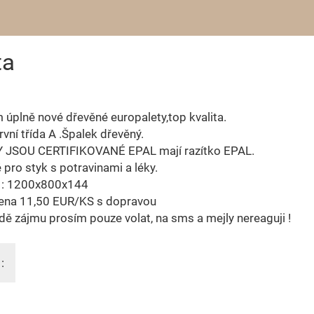
ta
úplně nové dřevěné europalety,top kvalita.
vní třída A .Špalek dřevěný.
 JSOU CERTIFIKOVANÉ EPAL mají razítko EPAL.
pro styk s potravinami a léky.
 : 1200х800х144
ena 11,50 EUR/KS s dopravou
dě zájmu prosím pouze volat, na sms a mejly nereaguji !
: