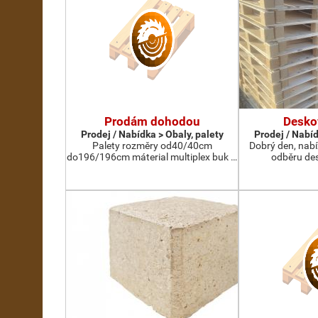
Prodám dohodou
Desko
Prodej / Nabídka > Obaly, palety
Prodej / Nabíd
Palety rozměry od40/40cm
Dobrý den, nab
do196/196cm máterial multiplex buk …
odběru des