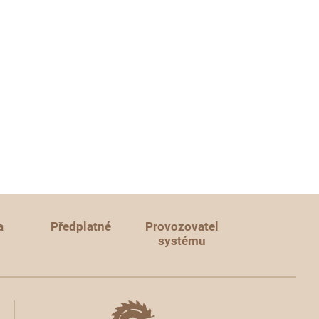
a
Předplatné
Provozovatel
systému