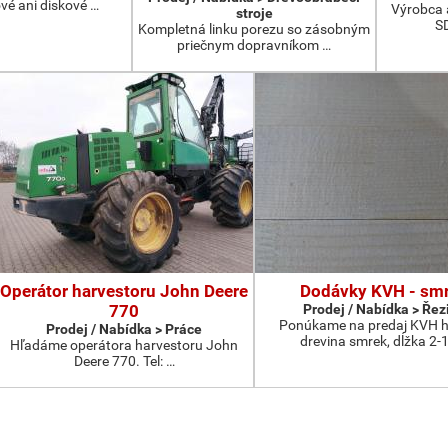
vé ani diskové …
Výrobca a
stroje
S
Kompletná linku porezu so zásobným
priečnym dopravníkom …
Operátor harvestoru John Deere
Dodávky KVH - sm
770
Prodej / Nabídka > Řez
Ponúkame na predaj KVH h
Prodej / Nabídka > Práce
drevina smrek, dĺžka 2-
Hľadáme operátora harvestoru John
Deere 770. Tel: …