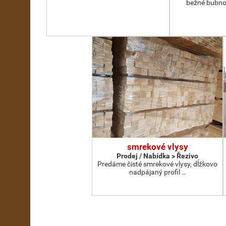
bežné bubno
smrekové vlysy
Prodej / Nabídka > Řezivo
Predáme čisté smrekové vlysy, dĺžkovo
nadpájaný profil …