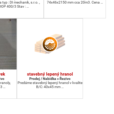
 typ : DI mechanik, s.r.o. ,
74x46x2150 mm cca 20m3. Cena …
DOP 400/3 Stav : …
rek
stavebný lepený hranol
ivo
Prodej / Nabídka > Řezivo
ranoly,
Predáme stavebný lepený hranol v kvalite
13 …
B/C: 40x45 mm …