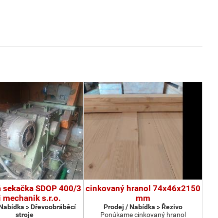
 sekačka SDOP 400/3
cinkovaný hranol 74x46x2150
i mechanik s.r.o.
mm
 Nabídka > Dřevoobráběcí
Prodej / Nabídka > Řezivo
stroje
Ponúkame cinkovaný hranol