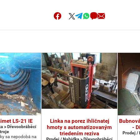
imet LS-21 IE
Linka na porez ihličnatej
Bubnová
ka > Dřevoobráběcí
hmoty s automatizovaným
- D
troje
triedením reziva
Prodej /
čky sa nepodobá na
Prodej / Nabídka > Dřevoobráběcí