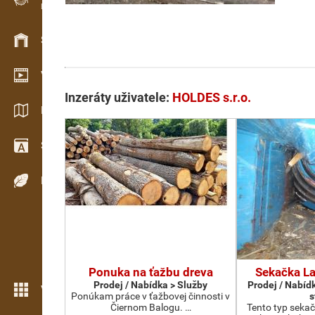
Evidence dřeva v terénu
Skladové hospodářství
Video showroom
Inzeráty uživatele:
HOLDES s.r.o.
Katalogy / Brožury
Slovník
Dřeviny
Ponuka na ťažbu dreva
Sekačka La
Prodej / Nabídka > Služby
Prodej / Nabíd
Více možností
Ponúkam práce v ťažbovej činnosti v
s
Čiernom Balogu. …
Tento typ seka