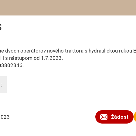
S
e dvoch operátorov nového traktora s hydraulickou rukou
H s nástupom od 1.7.2023.
903802346.
:
2023
Žádost