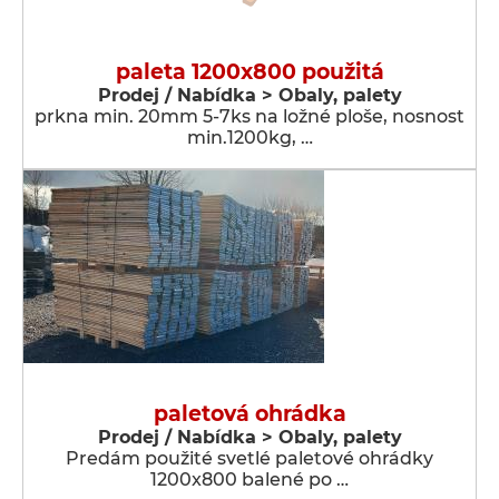
paleta 1200x800 použitá
Prodej / Nabídka > Obaly, palety
prkna min. 20mm 5-7ks na ložné ploše, nosnost
min.1200kg, …
paletová ohrádka
Prodej / Nabídka > Obaly, palety
Predám použité svetlé paletové ohrádky
1200x800 balené po …