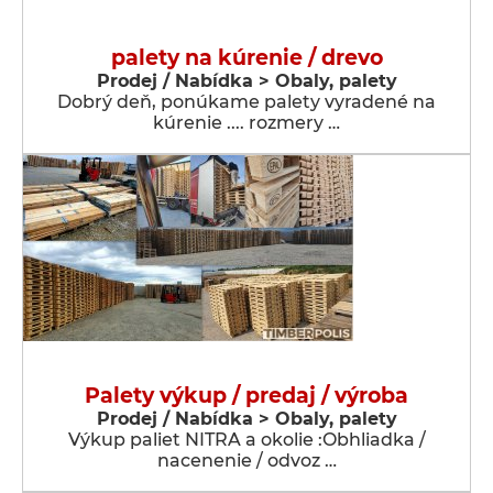
palety na kúrenie / drevo
Prodej / Nabídka > Obaly, palety
Dobrý deň, ponúkame palety vyradené na
kúrenie .... rozmery …
Palety výkup / predaj / výroba
Prodej / Nabídka > Obaly, palety
Výkup paliet NITRA a okolie :Obhliadka /
nacenenie / odvoz …