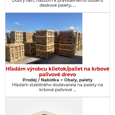
Dobrý den, nabízím k pravidelnému odběru
deskové palety, …
Hľadám výrobcu klietok/paliet na krbové
palivové drevo
Prodej / Nabídka > Obaly, palety
Hľadám stabilného dodávatela na palety na
krbové palivové …