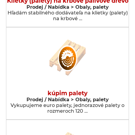
Klietky (palety) na krbové palivové drevo
Prodej / Nabídka > Obaly, palety
Hľadám stabilného dodávateľa na klietky (palety)
na krbové …
kúpim palety
Prodej / Nabídka > Obaly, palety
Vykupujeme euro palety, jednorazové palety o
rozmeroch 120 …