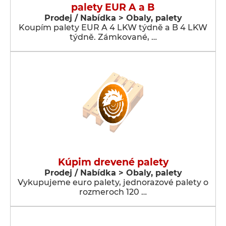
palety EUR A a B
Prodej / Nabídka > Obaly, palety
Koupím palety EUR A 4 LKW týdně a B 4 LKW
týdně. Zámkované, …
Kúpim drevené palety
Prodej / Nabídka > Obaly, palety
Vykupujeme euro palety, jednorazové palety o
rozmeroch 120 …