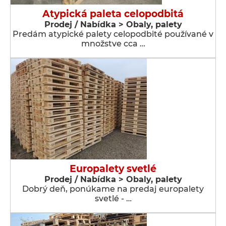
Atypická paleta celopodbitá
Prodej / Nabídka > Obaly, palety
Predám atypické palety celopodbité používané v
množstve cca …
Europalety svetlé
Prodej / Nabídka > Obaly, palety
Dobrý deň, ponúkame na predaj europalety
svetlé - …