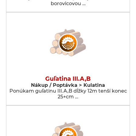
borovicovou …
Guľatina III.A,B
Nákup / Poptávka > Kulatina
Ponúkam guľatinu III.A,B dĺžky 12m tenší konec
25+cm …