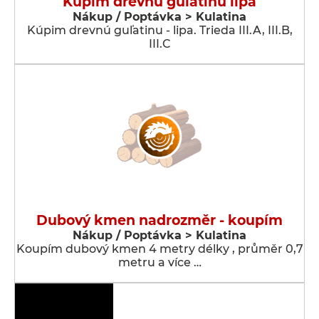
Kúpim drevnú guľatinu lipa
Nákup / Poptávka > Kulatina
Kúpim drevnú guľatinu - lipa. Trieda III.A, III.B,
III.C
Dubový kmen nadrozměr - koupím
Nákup / Poptávka > Kulatina
Koupím dubový kmen 4 metry délky , průměr 0,7
metru a více …