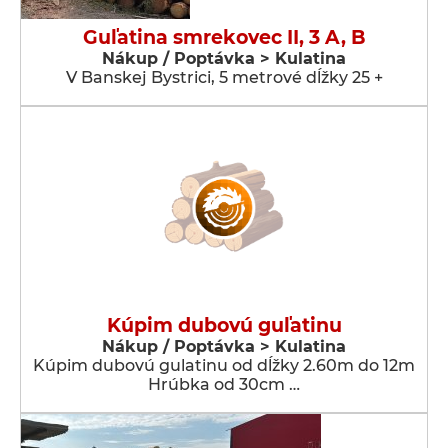
Guľatina smrekovec II, 3 A, B
Nákup / Poptávka > Kulatina
V Banskej Bystrici, 5 metrové dĺžky 25 +
Kúpim dubovú guľatinu
Nákup / Poptávka > Kulatina
Kúpim dubovú gulatinu od dĺžky 2.60m do 12m
Hrúbka od 30cm …