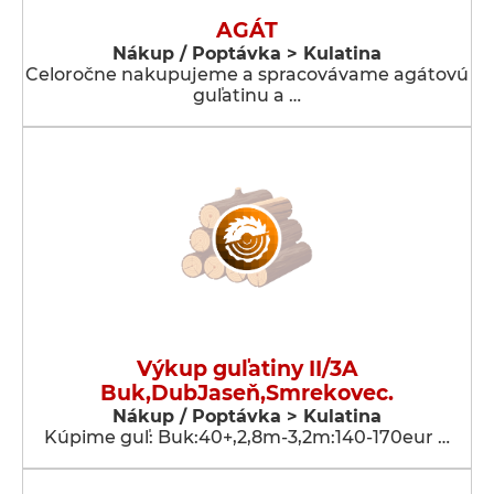
AGÁT
Nákup / Poptávka > Kulatina
Celoročne nakupujeme a spracovávame agátovú
guľatinu a …
Výkup guľatiny II/3A
Buk,DubJaseň,Smrekovec.
Nákup / Poptávka > Kulatina
Kúpime guľ: Buk:40+,2,8m-3,2m:140-170eur …