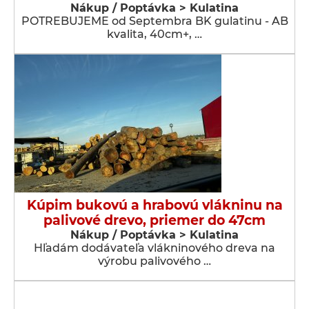
Nákup / Poptávka > Kulatina
POTREBUJEME od Septembra BK gulatinu - AB
kvalita, 40cm+, …
Kúpim bukovú a hrabovú vlákninu na
palivové drevo, priemer do 47cm
Nákup / Poptávka > Kulatina
Hľadám dodávateľa vlákninového dreva na
výrobu palivového …