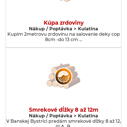
Kúpa zrdoviny
Nákup / Poptávka > Kulatina
Kupim 2metrovu zrdovinu na salovanie deky cop
8cm -do 13 cm …
Smrekové dĺžky 8 až 12m
Nákup / Poptávka > Kulatina
V Banskej Bystrici predám smrekové dĺžky 8 až 12,
III A, B,