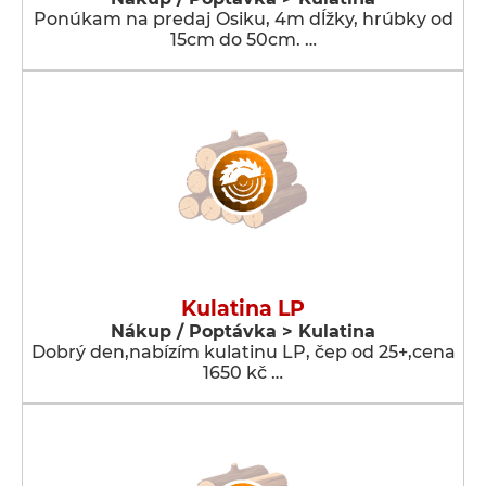
Ponúkam na predaj Osiku, 4m dĺžky, hrúbky od
15cm do 50cm. …
Kulatina LP
Nákup / Poptávka > Kulatina
Dobrý den,nabízím kulatinu LP, čep od 25+,cena
1650 kč …