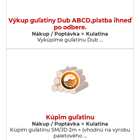
Výkup guľatiny Dub ABCD,platba ihneď
po odbere.
Nákup / Poptávka > Kulatina
Vykúpime guľatinu Dub …
Kúpim guľatinu
Nákup / Poptávka > Kulatina
Kúpim guľatinu SM/JD 2m + (vhodnú na výrobu
paletového …