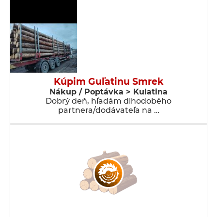
Kúpim Guľatinu Smrek
Nákup / Poptávka > Kulatina
Dobrý deň, hľadám dlhodobého
partnera/dodávateľa na …