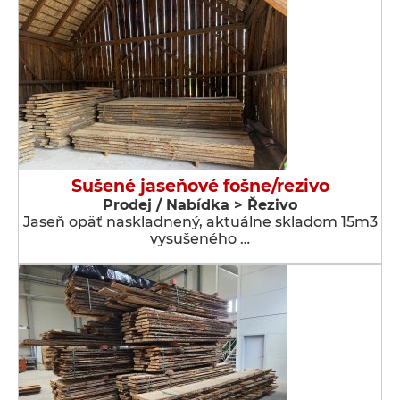
Sušené jaseňové fošne/rezivo
Prodej / Nabídka > Řezivo
Jaseň opäť naskladnený, aktuálne skladom 15m3
vysušeného …