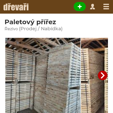
Paletový přířez
(Prodej / Nabídka)
Řezivo