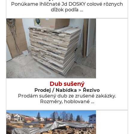
Ponúkame ihličnaté Jd DOSKY colové rôznych
dĺžok podľa …
Dub sušený
Prodej / Nabídka > Řezivo
Prodám sušený dub ze zrušené zakázky.
Rozměry, hoblované …