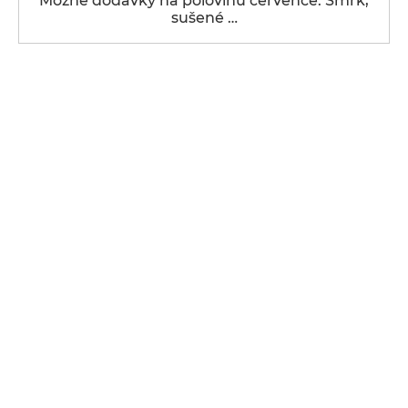
Možné dodávky na polovinu července: Smrk,
sušené …