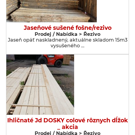
Jaseňové sušené fošne/rezivo
Prodej / Nabídka > Řezivo
Jaseň opäť naskladnený, aktuálne skladom 15m3
vysušeného …
Ihličnaté Jd DOSKY colové rôznych dĺžok
_ akcia
Prodej / Nabídka > Řezivo