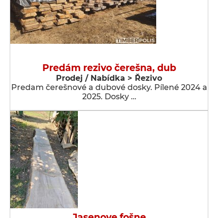
Predám rezivo čerešna, dub
Prodej / Nabídka > Řezivo
Predam čerešnové a dubové dosky. Pílené 2024 a
2025. Dosky …
Jasenove fošne