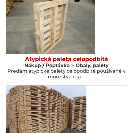
Atypická paleta celopodbitá
Nákup / Poptávka > Obaly, palety
Predám atypické palety celopodbité používané v
množstve cca …