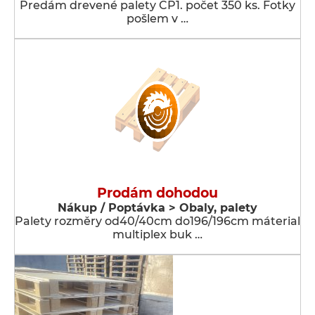
Predám drevené palety CP1. počet 350 ks. Fotky
pošlem v …
Prodám dohodou
Nákup / Poptávka > Obaly, palety
Palety rozměry od40/40cm do196/196cm máterial
multiplex buk …