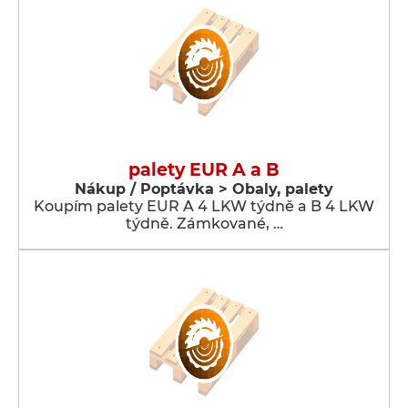
palety EUR A a B
Nákup / Poptávka > Obaly, palety
Koupím palety EUR A 4 LKW týdně a B 4 LKW
týdně. Zámkované, …