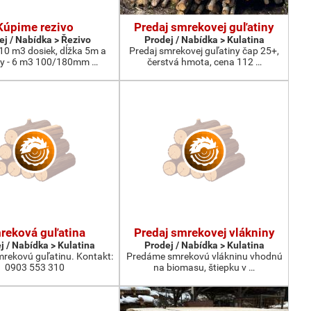
Kúpime rezivo
Predaj smrekovej guľatiny
ej / Nabídka > Řezivo
Prodej / Nabídka > Kulatina
10 m3 dosiek, dĺžka 5m a
Predaj smrekovej guľatiny čap 25+,
ly - 6 m3 100/180mm …
čerstvá hmota, cena 112 …
reková guľatina
Predaj smrekovej vlákniny
j / Nabídka > Kulatina
Prodej / Nabídka > Kulatina
rekovú guľatinu. Kontakt:
Predáme smrekovú vlákninu vhodnú
0903 553 310
na biomasu, štiepku v …