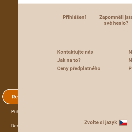
Přihlášení
Zapomněli jst
své heslo?
Kontaktujte nás
N
Jak na to?
N
Ceny předplatného
P
Registrace
Přihlášení
Zvolte si jazyk
Demo