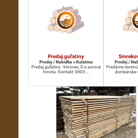
Predaj guľatiny
Smrekov
Prodej / Nabídka > Kulatina
Prodej / Na
Predaj guľatiny - kôrovec, D a surová
Predáme čerstvú
hmota. Kontakt: 0903 …
domkárske v