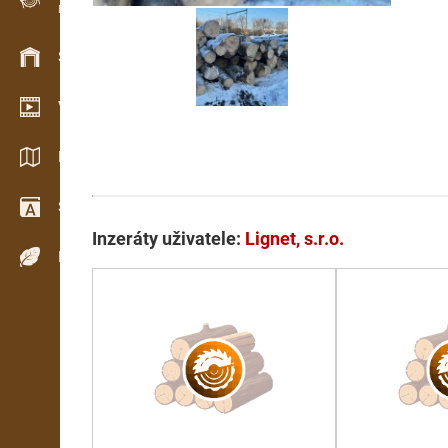
Evidence dřeva v terénu
Skladové hospodářství
Video showroom
Katalogy / Brožury
Slovník
Inzeráty uživatele:
Lignet, s.r.o.
Dřeviny