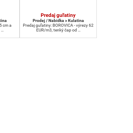
Predaj guľatiny
tina
Prodej / Nabídka > Kulatina
5 cm a
Predaj guľatiny: BOROVICA - výrezy 62
: …
EUR/m3, tenký čap od …