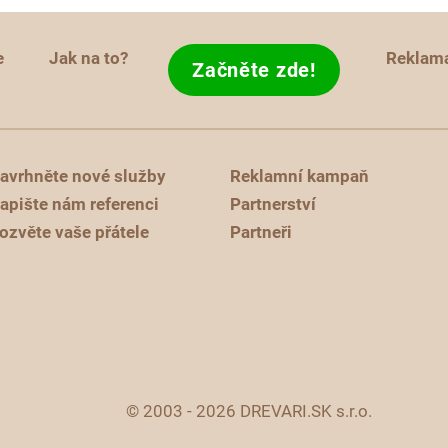
e
Jak na to?
Reklam
Začněte zde!
avrhněte nové služby
Reklamní kampaň
apište nám referenci
Partnerství
ozvěte vaše přátele
Partneři
© 2003 - 2026 DREVARI.SK s.r.o.