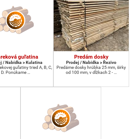
reková guľatina
Predám dosky
j / Nabídka > Kulatina
Prodej / Nabídka > Řezivo
kovej guľatiny tried A, B, C,
Predáme dosky hrúbka 25 mm, šírky
D. Ponúkame …
od 100 mm, v dĺžkach 2 - …