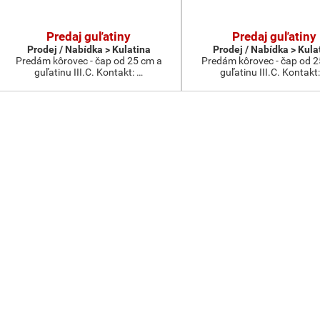
Predaj guľatiny
Predaj guľatiny
Prodej / Nabídka > Kulatina
Prodej / Nabídka > Kula
Predám kôrovec - čap od 25 cm a
Predám kôrovec - čap od 2
guľatinu III.C. Kontakt: …
guľatinu III.C. Kontakt