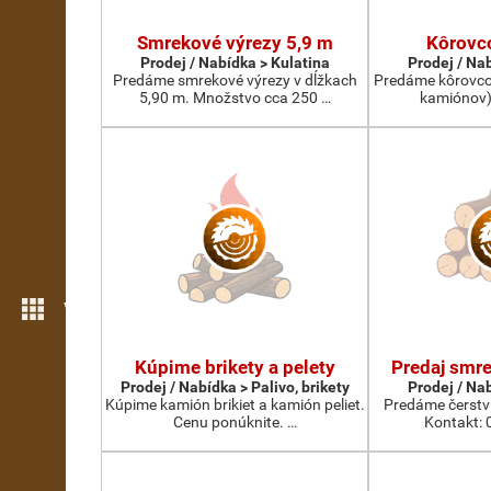
Smrekové výrezy 5,9 m
Kôrovc
Prodej / Nabídka > Kulatina
Prodej / Na
Predáme smrekové výrezy v dĺžkach
Predáme kôrovcov
5,90 m. Množstvo cca 250 …
kamiónov)
Více možností
Kúpime brikety a pelety
Predaj smre
Prodej / Nabídka > Palivo, brikety
Prodej / Na
Kúpime kamión brikiet a kamión peliet.
Predáme čerstv
Cenu ponúknite. …
Kontakt: 