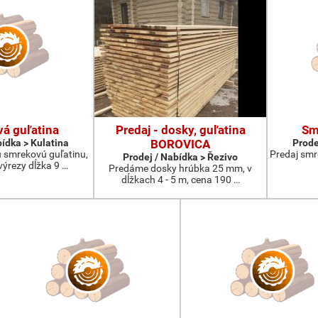
á guľatina
Predaj - dosky, guľatina
Sm
bídka > Kulatina
BOROVICA
Prode
 smrekovú guľatinu,
Predaj smre
Prodej / Nabídka > Řezivo
ýrezy dĺžka 9 …
Predáme dosky hrúbka 25 mm, v
dĺžkach 4 - 5 m, cena 190 …