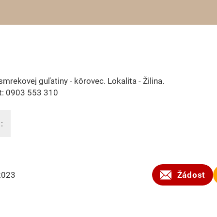
smrekovej guľatiny - kôrovec. Lokalita - Žilina.
t: 0903 553 310
:
2023
Žádost