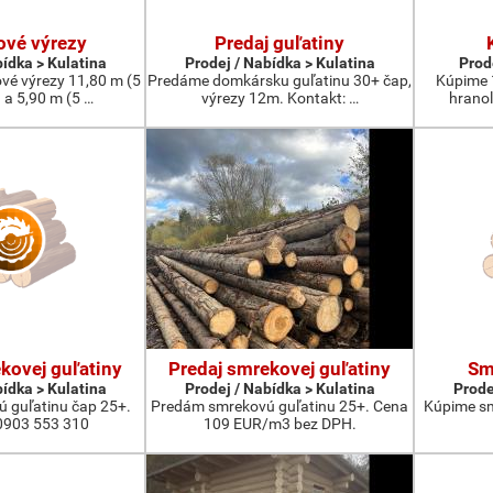
ové výrezy
Predaj guľatiny
bídka > Kulatina
Prodej / Nabídka > Kulatina
Prod
é výrezy 11,80 m (5
Predáme domkársku guľatinu 30+ čap,
Kúpime 
 a 5,90 m (5 …
výrezy 12m. Kontakt: …
hrano
kovej guľatiny
Predaj smrekovej guľatiny
Sm
bídka > Kulatina
Prodej / Nabídka > Kulatina
Prode
ú guľatinu čap 25+.
Predám smrekovú guľatinu 25+. Cena
Kúpime sm
0903 553 310
109 EUR/m3 bez DPH.