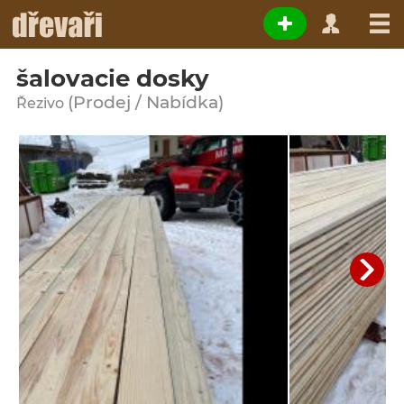
šalovacie dosky
(Prodej / Nabídka)
Řezivo