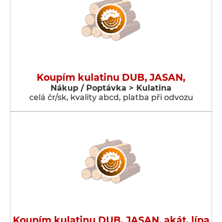
Koupím kulatinu DUB, JASAN,
Nákup / Poptávka > Kulatina
celá čr/sk, kvality abcd, platba při odvozu
Koupím kulatinu DUB, JASAN, akát, lípa