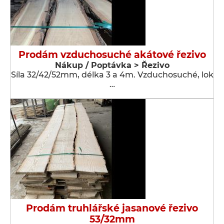
Prodám vzduchosuché akátové řezivo
Nákup / Poptávka > Řezivo
Síla 32/42/52mm, délka 3 a 4m. Vzduchosuché, lok
…
Prodám truhlářské jasanové řezivo
53/32mm