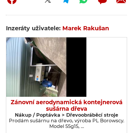
Inzeráty uživatele:
Marek Rakušan
Zánovní aerodynamická kontejnerová
sušárna dřeva
Nákup / Poptávka > Dřevoobráběcí stroje
Prodám sušárnu na dřevo, výroba PL Borowscy.
Model 55g15, …