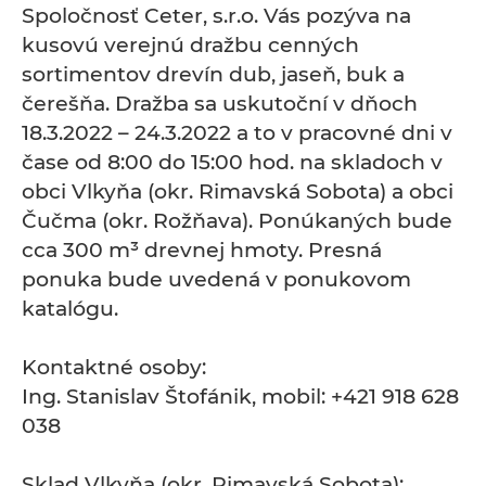
Spoločnosť Ceter, s.r.o. Vás pozýva na
kusovú verejnú dražbu cenných
sortimentov drevín dub, jaseň, buk a
čerešňa. Dražba sa uskutoční v dňoch
18.3.2022 – 24.3.2022 a to v pracovné dni v
čase od 8:00 do 15:00 hod. na skladoch v
obci Vlkyňa (okr. Rimavská Sobota) a obci
Čučma (okr. Rožňava). Ponúkaných bude
cca 300 m³ drevnej hmoty. Presná
ponuka bude uvedená v ponukovom
katalógu.
Kontaktné osoby:
Ing. Stanislav Štofánik, mobil: +421 918 628
038
Sklad Vlkyňa (okr. Rimavská Sobota):