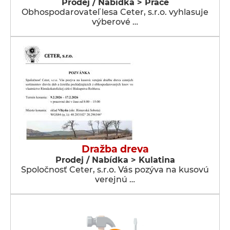
Prodej / Nabídka > Práce
Obhospodarovateľ lesa Ceter, s.r.o. vyhlasuje
výberové …
Dražba dreva
Prodej / Nabídka > Kulatina
Spoločnosť Ceter, s.r.o. Vás pozýva na kusovú
verejnú …