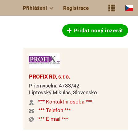
Přihlášení
Registrace
Přidat nový inzerát
PROFIX RD, s.r.o.
Priemyselná 4783/42
Liptovský Mikuláš, Slovensko
*** Kontaktní osoba ***
*** Telefon ***
*** E-mail ***