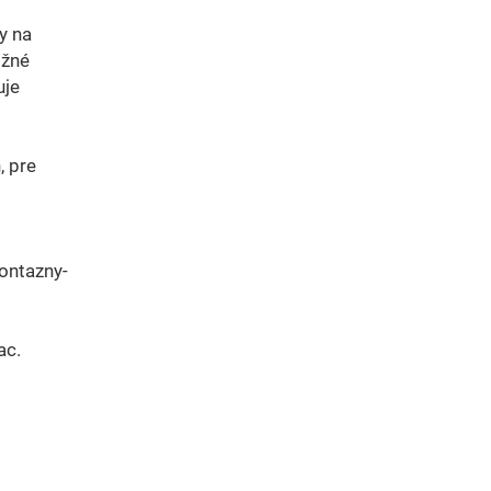
y na
ožné
uje
, pre
ontazny-
ac.