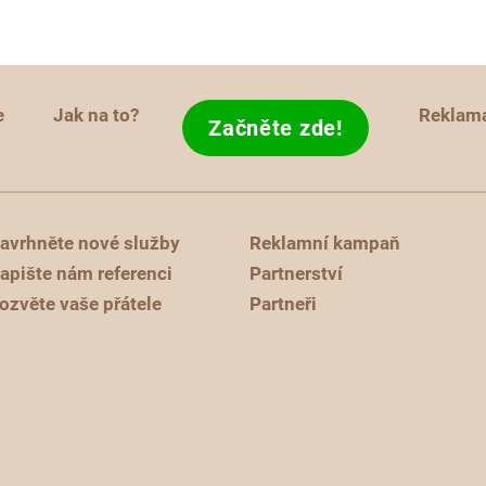
e
Jak na to?
Reklam
Začněte zde!
avrhněte nové služby
Reklamní kampaň
apište nám referenci
Partnerství
ozvěte vaše přátele
Partneři