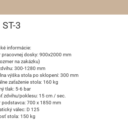
 ST-3
cké informácie:
 pracovnej dosky: 900x2000 mm
rozmer na zakázku)
zdvihu: 300-1280 mm
lna výška stola po sklopení: 300 mm
ne zaťaženie stola: 160 kg
ý tlak: 5-6 bar
ť zdvihu/poklesu: 15 cm / sec.
 podstavca: 700 x 1850 mm
tický válec: D 125
sť stola: 150 kg