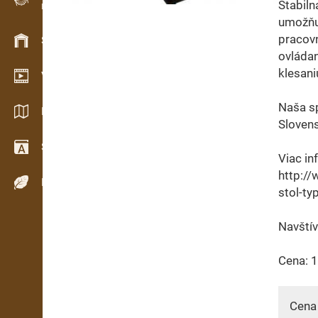
Stabiln
Evidence dřeva v terénu
umožňu
pracovn
Skladové hospodářství
ovládan
klesani
Video showroom
Naša s
Katalogy / Brožury
Slovens
Slovník
Viac in
http:/
Dřeviny
stol-ty
Navštív
Cena: 
Cena 