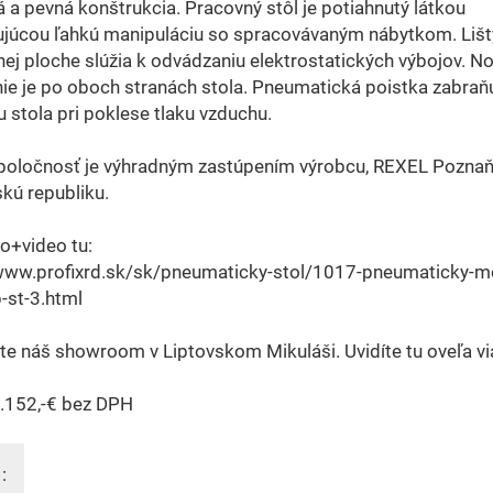
á a pevná konštrukcia. Pracovný stôl je potiahnutý látkou
júcou ľahkú manipuláciu so spracovávaným nábytkom. Lišt
ej ploche slúžia k odvádzaniu elektrostatických výbojov. N
ie je po oboch stranách stola. Pneumatická poistka zabraň
u stola pri poklese tlaku vzduchu.
poločnosť je výhradným zastúpením výrobcu, REXEL Poznaň
kú republiku.
fo+video tu:
/www.profixrd.sk/sk/pneumaticky-stol/1017-pneumaticky-m
p-st-3.html
te náš showroom v Liptovskom Mikuláši. Uvidíte tu oveľa vi
1.152,-€ bez DPH
: