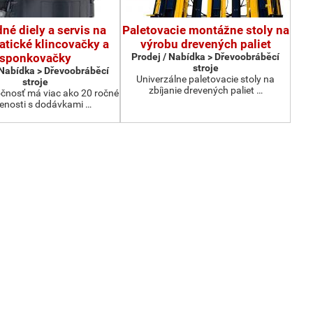
né diely a servis na
Paletovacie montážne stoly na
tické klincovačky a
výrobu drevených paliet
sponkovačky
Prodej / Nabídka > Dřevoobráběcí
stroje
 Nabídka > Dřevoobráběcí
Univerzálne paletovacie stoly na
stroje
zbíjanie drevených paliet …
čnosť má viac ako 20 ročné
enosti s dodávkami …