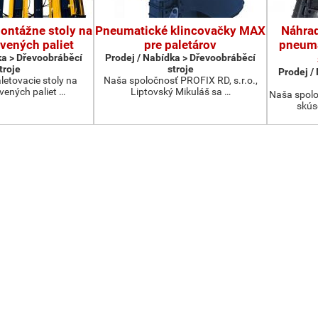
ontážne stoly na
Pneumatické klincovačky MAX
Náhrad
vených paliet
pre paletárov
pneuma
ka > Dřevoobráběcí
Prodej / Nabídka > Dřevoobráběcí
troje
stroje
Prodej /
letovacie stoly na
Naša spoločnosť PROFIX RD, s.r.o.,
evených paliet …
Liptovský Mikuláš sa …
Naša spolo
skús