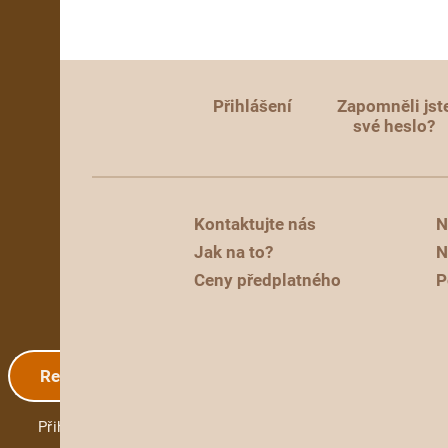
Přihlášení
Zapomněli jst
své heslo?
Kontaktujte nás
N
Jak na to?
N
Ceny předplatného
P
Registrace
Přihlášení