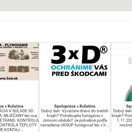
e > Kulatina
Spolupráce > Kulatina
Spo
CIA V SÚLADE SO
Dobrý deň. Vyvážate drevo do tretích
Dobrý deň.
 MLIEČANY len cca
krajín? Potrebujete fumigáciu v
krajín? Pot
METRANS. KONTROLA
zimnom období? Je potrebné podľa
1.11.20
ONTROLA TEPLOTY
nariadenia UKSUP fumigovať len v h …
možné 
IE KONTAJ …