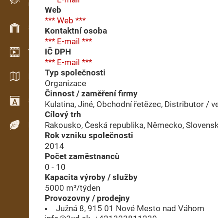
Evidence dřeva v terénu
Web
*** Web ***
Skladové hospodářství
Kontaktní osoba
*** E-mail ***
IČ DPH
Video showroom
*** E-mail ***
Typ společnosti
Katalogy / Brožury
Organizace
Činnost / zaměření firmy
Slovník
Kulatina, Jiné, Obchodní řetězec, Distributor / 
Cílový trh
Rakousko, Česká republika, Německo, Slovens
Dřeviny
Rok vzniku společnosti
2014
Počet zaměstnanců
0 - 10
Kapacita výroby / služby
5000 m³/týden
Provozovny / prodejny
Južná 8, 915 01 Nové Mesto nad Váhom