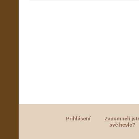
Přihlášení
Zapomněli jst
své heslo?