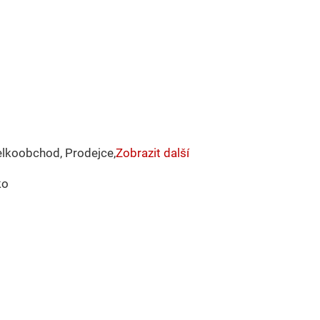
velkoobchod, Prodejce,
Zobrazit další
ko