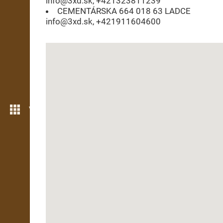
info@3xd.sk, +421323811239
CEMENTÁRSKA 664 018 63 LADCE
info@3xd.sk, +421911604600
Více možností