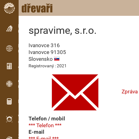
Inzerce
spravime, s.r.o.
Řádková inzerce
Ivanovce 316
Inzerce
Ivanovce
91305
Mezinárodní inzerce
Slovensko
Aktuality / Články
Registrovaný : 2021
OPTI-TIMB
Pořezová schémata
Zpráva
Dřevařské kalkulačky
WoodProfi
Telefon / mobil
Objem dřeva s AI
*** Telefon ***
E-mail
Záznamník
*** E-mail ***