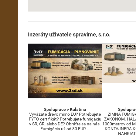
Inzeráty uživatele spravime, s.r.o.
Spolupráce > Kulatina
Spoluprác
Vyvážate drevo mimo EU? Potrebujete
ZIMNÁ FUMIGÁ
FYTO certifikát? Potrebujete fumigáciu
ZÁKONOM. HALA:
v SR, ČR, alebo DE? Obráťte sa na nás.
1000metrov od 
Fumigácia už od 80 EUR …
KONTAJNERA K
NAHRIAT