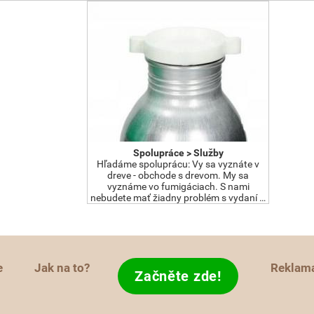
Spolupráce > Služby
Hľadáme spoluprácu: Vy sa vyznáte v
dreve - obchode s drevom. My sa
vyznáme vo fumigáciach. S nami
nebudete mať žiadny problém s vydaní …
e
Jak na to?
Reklam
Začněte zde!