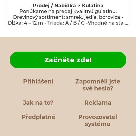
Prodej / Nabídka > Kulatina
Ponúkame na predaj kvalitnú guľatinu:
Drevinový sortiment: smrek, jedľa, borovica -
Dĺžka: 4 – 12 m - Trieda: A / B / C -Vhodné na sta …
Začněte zde!
Přihlášení
Zapomněli jste
své heslo?
Jak na to?
Reklama
Předplatné
Provozovatel
systému