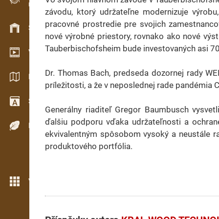
Evidence dřeva v terénu
závodu, ktorý udržateľne modernizuje výrobu
pracovné prostredie pre svojich zamestnanco
Skladové hospodářství
nové výrobné priestory, rovnako ako nové výsta
Tauberbischofsheim bude investovaných asi 70 
Video showroom
Dr. Thomas Bach, predseda dozornej rady WEI
Katalogy / Brožury
príležitosti, a že v neposlednej rade pandémia
Slovník
Generálny riaditeľ Gregor Baumbusch vysvetli
ďalšiu podporu vďaka udržateľnosti a ochrane 
Dřeviny
ekvivalentným spôsobom vysoký a neustále ras
produktového portfólia.
Více možností