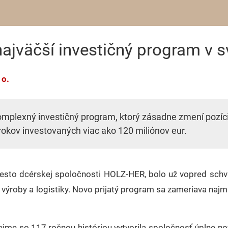
väčší investičný program v svo
 o.
mplexný investičný program, ktorý zásadne zmení pozíciu
rokov investovaných viac ako 120 miliónov eur.
iesto dcérskej spoločnosti HOLZ-HER, bolo už vopred schv
výroby a logistiky. Novo prijatý program sa zameriava najmä
me so 117 ročnou históriou vytvorila spoločnosť úplne n